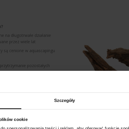
x?
ne na długotrwałe działanie
ane przez wiele lat
ty są cenione w aquascapingu
e przytrzymanie pozostałych
kwariach z gatunkami
Szczegóły
 plików cookie
do spersonalizowania treści i reklam, aby oferować funkcje sp
SZUKAJ