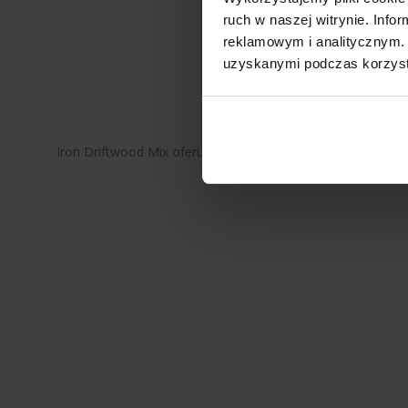
ruch w naszej witrynie. Inf
reklamowym i analitycznym. 
uzyskanymi podczas korzysta
Iron Driftwood Mix oferujemy w opakowaniach po 25 kg. W p