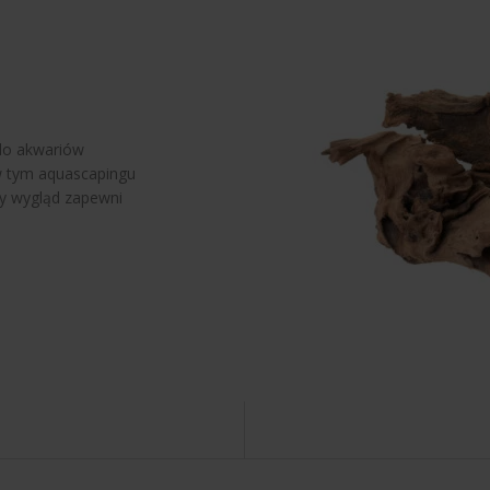
do akwariów
w tym aquascapingu
wy wygląd zapewni