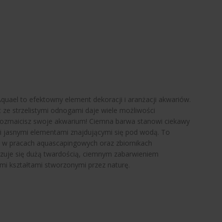
quael to efektowny element dekoracji i aranżacji akwariów.
 ze strzelistymi odnogami daje wiele możliwości
urozmaicisz swoje akwarium! Ciemna barwa stanowi ciekawy
nymi jasnymi elementami znajdującymi się pod wodą. To
 w pracach aquascapingowych oraz zbiornikach
yzuje się dużą twardością, ciemnym zabarwieniem
ymi kształtami stworzonymi przez naturę.