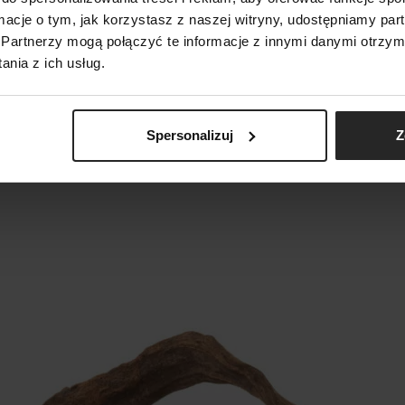
ormacje o tym, jak korzystasz z naszej witryny, udostępniamy p
POKAŻ PORÓWNANIE
POKAŻ LISTĘ
DODAJ NASTĘPNY
DODAJ NASTĘPNY
DODAJ NASTĘPNY
Partnerzy mogą połączyć te informacje z innymi danymi otrzym
nia z ich usług.
Spersonalizuj
Z
aczce znajdą się różnorodne kształty i wielkości korzeni.