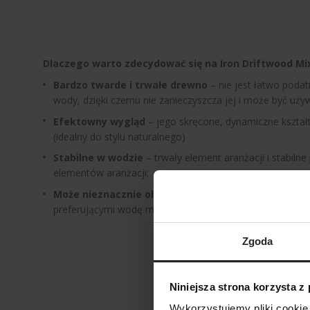
Dlaczego warto zdecydować się na Iron Driftwood Mi
Bardzo twarde i trwałe drewno
– nie jest łatwo podat
wody, dzięki czemu nie zanieczyszcza jej i może być używ
Efektowny wygląd
– jego skręcone, dynamiczne kształ
(idealny do stylu naturalnego)
Stabilne w wodzie
– trwały element aranżacji i stabiln
elementów aranżacji;
Może nieznacznie obniżać pH
– co bywa pożądane w a
preferującymi wodę miękką i kwaśną
Zgoda
Niniejsza strona korzysta z
Wykorzystujemy pliki cookie 