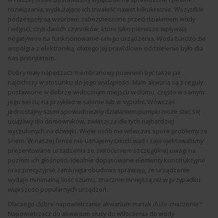
rozwiązania, wydłużające ich trwałość nawet kilkukrotnie. Wszystkie
podzespoły są wzorowo zabezpieczone przed działaniem wody
i wilgoci, czyli dwóch czynników, które jako pierwsze wpływają
negatywnie na funkcjonowanie całego urządzenia. Woda bardzo źle
współgra z elektroniką, dlatego jej prawidłowe oddzielenie było dla
nas priorytetem.
Dobry mały napędzacz membranowy powinien być także jak
najcichszy w stosunku do jego wydajności. Małe akwaria są z reguły
postawione w dobrze widocznym miejscu w domu, często w samym
jego sercu, na przykład w salonie lub w sypialni. Wówczas
jednostajny szum spowodowany działaniem pompki może stać się
uciążliwy dla domowników, zwłaszcza dla tych najbardziej
wyczulonych na dźwięki. Wiele osób ma wówczas spore problemy ze
snem. W naszej firmie nie uznajemy takich wad i zaprojektowaliśmy
prezentowane urządzenia ze zwróceniem szczególnej uwagi na
poziom ich głośności. Idealnie dopasowane elementy konstrukcyjne
oraz precyzyjnie zamknięta obudowa sprawiają, że urządzenie
wydaje minimalną ilość szumu, znacznie mniejszą niż w przypadku
większości popularnych urządzeń.
Dlaczego dobre napowietrzanie akwarium ma tak duże znaczenie?
Napowietrzacz do akwarium służy do wtłoczenia do wody