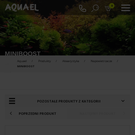
0
MINIBOOST
Aquael
Produkty
Akwarystyka
Napowietrzacze
MINIBOOST
PRODUKTY DO PORÓWNANIA :
POZOSTAŁE PRODUKTY Z KATEGORII
POPRZEDNI PRODUKT
NASTĘPNY PRODUKT