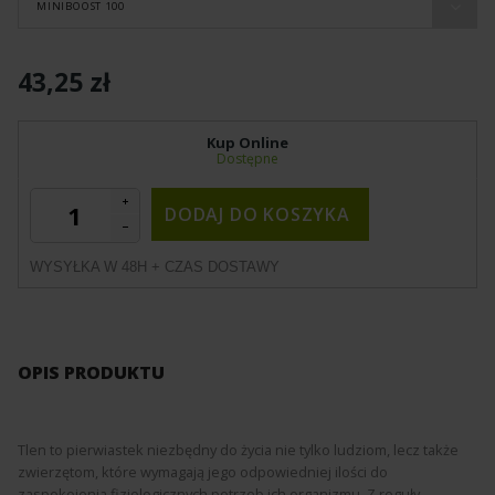
MINIBOOST 100
43,25 zł
Kup Online
Dostępne
DODAJ DO KOSZYKA
WYSYŁKA W 48H + CZAS DOSTAWY
OPIS PRODUKTU
Tlen to pierwiastek niezbędny do życia nie tylko ludziom, lecz także
zwierzętom, które wymagają jego odpowiedniej ilości do
zaspokojenia fizjologicznych potrzeb ich organizmu. Z reguły