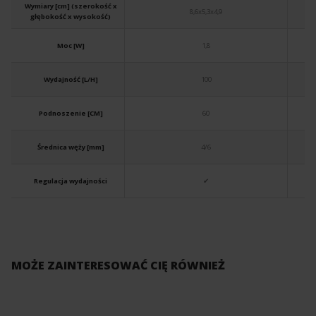
Wymiary [cm] (szerokość x
8,6x5,3x4,9
głębokość x wysokość)
Moc [W]
1,8
Wydajność [L/H]
100
Podnoszenie [CM]
60
Średnica węży [mm]
4/6
Regulacja wydajności
✔
MOŻE ZAINTERESOWAĆ CIĘ RÓWNIEŻ