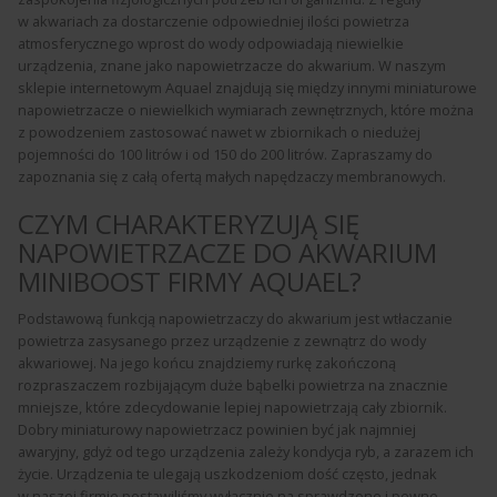
w akwariach za dostarczenie odpowiedniej ilości powietrza
atmosferycznego wprost do wody odpowiadają niewielkie
urządzenia, znane jako napowietrzacze do akwarium. W naszym
sklepie internetowym Aquael znajdują się między innymi miniaturowe
napowietrzacze o niewielkich wymiarach zewnętrznych, które można
z powodzeniem zastosować nawet w zbiornikach o niedużej
pojemności do 100 litrów i od 150 do 200 litrów. Zapraszamy do
zapoznania się z całą ofertą małych napędzaczy membranowych.
CZYM CHARAKTERYZUJĄ SIĘ
NAPOWIETRZACZE DO AKWARIUM
MINIBOOST FIRMY AQUAEL?
Podstawową funkcją napowietrzaczy do akwarium jest wtłaczanie
powietrza zasysanego przez urządzenie z zewnątrz do wody
akwariowej. Na jego końcu znajdziemy rurkę zakończoną
rozpraszaczem rozbijającym duże bąbelki powietrza na znacznie
mniejsze, które zdecydowanie lepiej napowietrzają cały zbiornik.
Dobry miniaturowy napowietrzacz powinien być jak najmniej
awaryjny, gdyż od tego urządzenia zależy kondycja ryb, a zarazem ich
życie. Urządzenia te ulegają uszkodzeniom dość często, jednak
w naszej firmie postawiliśmy wyłącznie na sprawdzone i pewne