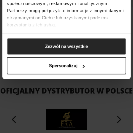
społecznościowym, reklamowym i analitycznym.
Partnerzy mogą połączyć te informacje z innymi danymi
otrzymanymi od Ciebie lub uzyskanymi podczas
MARKI GRUPY AQUAEL
korzystania z ich usług.
Zezwól na wszystkie
Spersonalizuj
OFICJALNY DYSTRYBUTOR W POLSCE