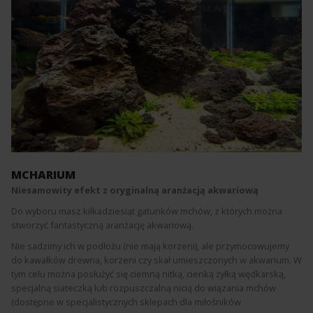
MCHARIUM
Niesamowity efekt z oryginalną aranżacją akwariową
Do wyboru masz kilkadziesiąt gatunków mchów, z których można
stworzyć fantastyczną aranżację akwariową.
Nie sadzimy ich w podłożu (nie mają korzeni), ale przymocowujemy
do kawałków drewna, korzeni czy skał umieszczonych w akwarium. W
tym celu można posłużyć się ciemną nitką, cienką żyłką wędkarską,
specjalną siateczką lub rozpuszczalną nicią do wiązania mchów
(dostępne w specjalistycznych sklepach dla miłośników