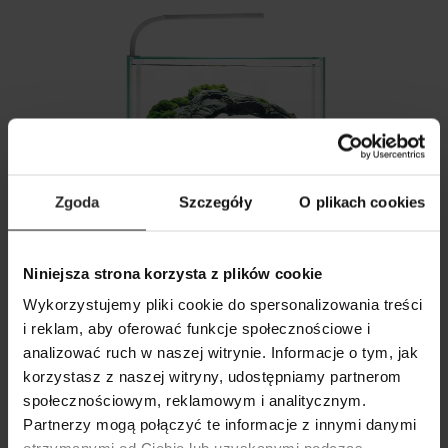
Zgoda
Szczegóły
O plikach cookies
Niniejsza strona korzysta z plików cookie
Wykorzystujemy pliki cookie do spersonalizowania treści
IWAGUMI
i reklam, aby oferować funkcje społecznościowe i
Niesamowite pejzaże w Twoim domu
analizować ruch w naszej witrynie. Informacje o tym, jak
korzystasz z naszej witryny, udostępniamy partnerom
Iwagumi to styl urządzania akwarium pochodzący z Japonii. Opiera się
SZUKAJ
na sztuce wykorzystania skał i kamieni do tworzenia niezwykłych,
społecznościowym, reklamowym i analitycznym.
podwodnych kamiennych ogrodów. W tym stylu surowość głazów
Partnerzy mogą połączyć te informacje z innymi danymi
podkreśla się zielenią roślin, która ma za zadanie uwidocznić