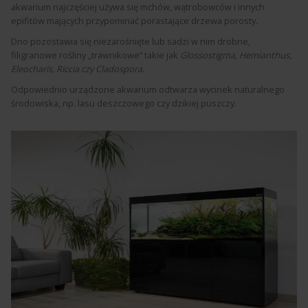
akwarium najczęściej używa się mchów, wątrobowców i innych
epifitów mających przypominać porastające drzewa porosty.
Dno pozostawia się niezarośnięte lub sadzi w nim drobne,
filigranowe rośliny „trawnikowe” takie jak
Glossostigma, Hemianthus,
Eleocharis, Riccia czy Cladospora
.
Odpowiednio urządzone akwarium odtwarza wycinek naturalnego
środowiska, np. lasu deszczowego czy dzikiej puszczy.