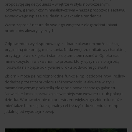
propozycję się decydujesz – wnętrze w stylu nowoczesnym,
loftowym, glamour czy minimalistycznym – nasza propozycja zestawu
akwariowego wpisze się idealnie w aktualne tendencje.
Warto zaprosić naturę do swojego wnętrza z eleganckimi liniami
produktów akwarystycznych.
Odpowiednio wyeksponowany, zadbane akwarium może stać się
oryginalną dekoracją mieszkania. Nada wnętrzu unikatowy charakter,
przyciągnie wzrok gości i stanie się tematem rozmów. Opieka nad
mini-ekosystem w akwarium to proces, który łączy nas z przyrodą
i pozwala na kojące odkrywanie uroku podwodnego świata.
Zbiornik może pełnić różnorodne funkcje. Np. ozdobne ryby i rośliny
dodadzą przestrzeni koloru i różnorodności, a akwaria w stylu
minimalistycznym podkreślą elegancję nowoczesnego gabinetu.
Niewielkie kostki sprawdzą się w mniejszym wewnętrzu lub pokoju
dziecka. Wprowadzenie do przestrzeni większego zbiornika może
mieć także bardziej funkcjonalny cel i służyć oddzieleniu stref np.
jadalnej od wypoczynkowej.