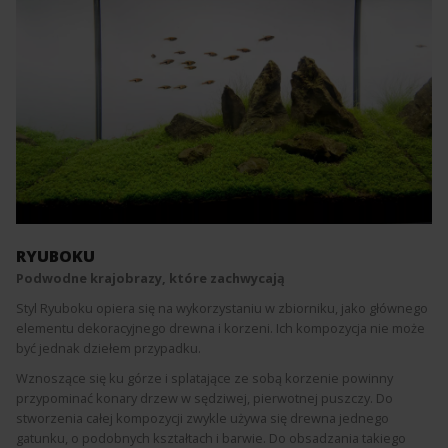
RYUBOKU
Podwodne krajobrazy, które zachwycają
Styl Ryuboku opiera się na wykorzystaniu w zbiorniku, jako głównego
elementu dekoracyjnego drewna i korzeni. Ich kompozycja nie może
być jednak dziełem przypadku.
Wznoszące się ku górze i splatające ze sobą korzenie powinny
przypominać konary drzew w sędziwej, pierwotnej puszczy. Do
stworzenia całej kompozycji zwykle używa się drewna jednego
gatunku, o podobnych kształtach i barwie. Do obsadzania takiego