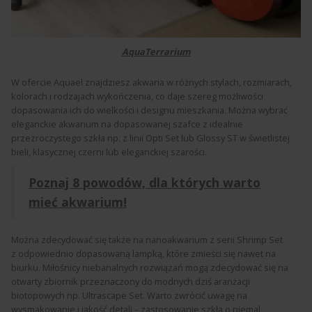
AquaTerrarium
W ofercie Aquael znajdziesz akwaria w różnych stylach, rozmiarach,
kolorach i rodzajach wykończenia, co daje szereg możliwości
dopasowania ich do wielkości i designu mieszkania. Można wybrać
eleganckie akwarium na dopasowanej szafce z idealnie
przezroczystego szkła np. z linii Opti Set lub Glossy ST w świetlistej
bieli, klasycznej czerni lub eleganckiej szarości.
Poznaj 8 powodów, dla których warto
mieć akwarium!
Można zdecydować się także na nanoakwarium z serii Shrimp Set
z odpowiednio dopasowaną lampką, które zmieści się nawet na
biurku. Miłośnicy niebanalnych rozwiązań mogą zdecydować się na
otwarty zbiornik przeznaczony do modnych dziś aranżacji
biotopowych np. Ultrascape Set. Warto zwrócić uwagę na
wysmakowanie i jakość detali – zastosowanie szkła o niemal