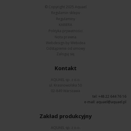
© Copyright 2025 Aquael
Regulamin sklepu
Regulaminy
KARIERA
Polityka prywatności
Nota prawna
Webdesign by Webidea
Odstąpienie od umowy
Zaloguj się
Kontakt
AQUAEL sp. z o.o.
ul. Krasnowolska 50
02-849 Warszawa
tel: +48 22 644 76 16
e-mail:
aquael@aquael.pl
Zakład produkcyjny
AQUAEL sp. z o.o.