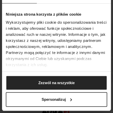
Niniejsza strona korzysta z plików cookie
Wykorzystujemy pliki cookie do spersonalizowania treści
i reklam, aby oferować funkcje społecznościowe i
analizować ruch w naszej witrynie. Informacje o tym, jak
POKAŻ PORÓWNANIE
POKAŻ LISTĘ
korzystasz z naszej witryny, udostępniamy partnerom
SZUKAJ
społecznościowym, reklamowym i analitycznym.
DODAJ NASTĘPNY
Sprawdź, gdzie kupisz
Partnerzy mogą połączyć te informacje z innymi danymi
DODAJ NASTĘPNY
DODAJ NASTĘPNY
nasze produkty
otrzymanymi od Ciebie lub uzyskanymi podczas
korzystania z ich usług.
MAPA SKLEPÓW
Zezwól na wszystkie
Spersonalizuj