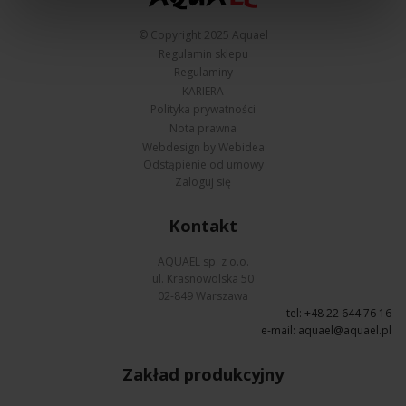
© Copyright 2025 Aquael
Regulamin sklepu
Regulaminy
KARIERA
Polityka prywatności
Nota prawna
Webdesign by Webidea
Odstąpienie od umowy
Zaloguj się
Kontakt
AQUAEL sp. z o.o.
ul. Krasnowolska 50
02-849 Warszawa
tel: +48 22 644 76 16
e-mail:
aquael@aquael.pl
Zakład produkcyjny