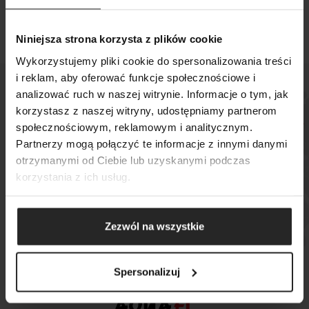
Niniejsza strona korzysta z plików cookie
Wykorzystujemy pliki cookie do spersonalizowania treści
i reklam, aby oferować funkcje społecznościowe i
analizować ruch w naszej witrynie. Informacje o tym, jak
POKAŻ PORÓWNANIE
POKAŻ LISTĘ
korzystasz z naszej witryny, udostępniamy partnerom
SZUKAJ
społecznościowym, reklamowym i analitycznym.
DODAJ NASTĘPNY
Sprawdź, gdzie kupisz
Partnerzy mogą połączyć te informacje z innymi danymi
DODAJ NASTĘPNY
DODAJ NASTĘPNY
nasze produkty
otrzymanymi od Ciebie lub uzyskanymi podczas
korzystania z ich usług.
MAPA SKLEPÓW
Zezwól na wszystkie
Spersonalizuj