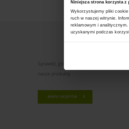
Niniejsza strona korzysta z
Wykorzystujemy pliki cookie 
ruch w naszej witrynie. Inf
reklamowym i analitycznym. 
uzyskanymi podczas korzysta
Sprawdź, gdzie kupisz
nasze produkty
MAPA SKLEPÓW