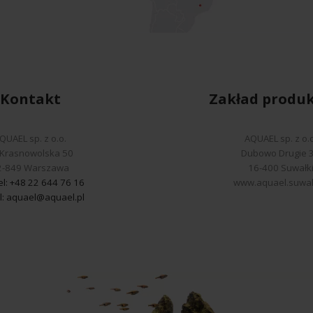
Kontakt
Zakład produk
QUAEL sp. z o.o.
AQUAEL sp. z o.o
. Krasnowolska 50
Dubowo Drugie 
2-849 Warszawa
16-400 Suwałk
el: +48 22 644 76 16
www.aquael.suwalk
l:
aquael@aquael.pl