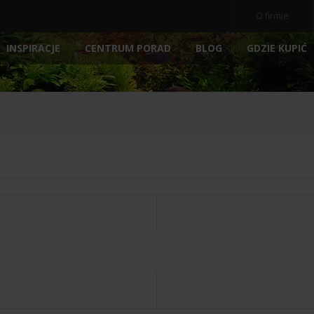
O firmie
INSPIRACJE
BLOG
GDZIE KUPIĆ
CENTRUM PORAD
OCZ
NE
AKWARIA
AKCESORIA
NOWOŚ
POKRYWY AKWARIOWE
ARCHIWALNE
POMP
PODŁOŻA
FILTRY
E
PREPARATY
MEDIA 
POKARM DLA RYBEK
STERY
ATORY
DEKORACJE AKWARIOWE
OŚWIE