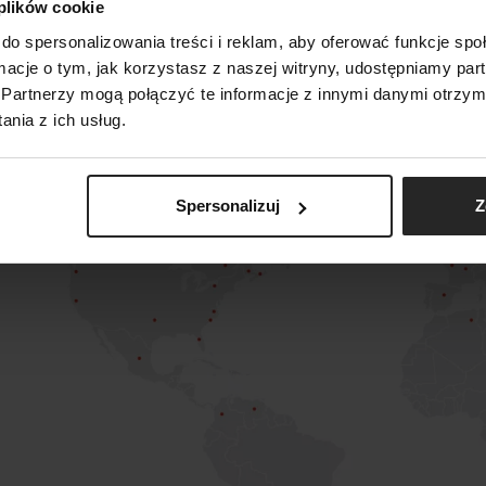
 plików cookie
do spersonalizowania treści i reklam, aby oferować funkcje sp
SZUKAJ
ormacje o tym, jak korzystasz z naszej witryny, udostępniamy p
POKAŻ PORÓWNANIE
POKAŻ LISTĘ
DODAJ NASTĘPNY
DODAJ NASTĘPNY
DODAJ NASTĘPNY
Partnerzy mogą połączyć te informacje z innymi danymi otrzym
nia z ich usług.
Spersonalizuj
Z