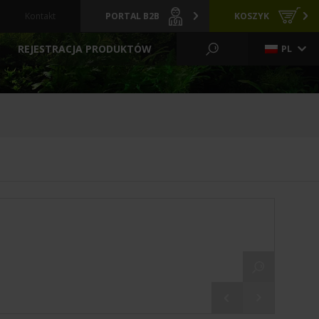
Kontakt
PORTAL B2B
KOSZYK
REJESTRACJA PRODUKTÓW
PL
KO WODNE I OGRÓD
CI
GRZAŁKI
ARCHIWALNE
Y
PREPARATY
POKARMY
FILTRACYJNE
ZIELONE ŚCIANY
LIZATORY
FILTRY BASENOWE
TLENIE
AKCESORIA