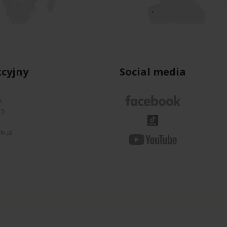
cyjny
Social media
.
35
i
i.pl