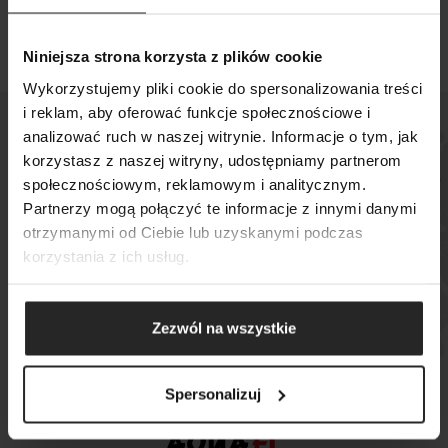
Niniejsza strona korzysta z plików cookie
Wykorzystujemy pliki cookie do spersonalizowania treści
i reklam, aby oferować funkcje społecznościowe i
analizować ruch w naszej witrynie. Informacje o tym, jak
POKAŻ PORÓWNANIE
POKAŻ LISTĘ
korzystasz z naszej witryny, udostępniamy partnerom
SZUKAJ
społecznościowym, reklamowym i analitycznym.
DODAJ NASTĘPNY
Sprawdź, gdzie kupisz
Partnerzy mogą połączyć te informacje z innymi danymi
DODAJ NASTĘPNY
DODAJ NASTĘPNY
nasze produkty
otrzymanymi od Ciebie lub uzyskanymi podczas
korzystania z ich usług.
MAPA SKLEPÓW
Zezwól na wszystkie
Spersonalizuj