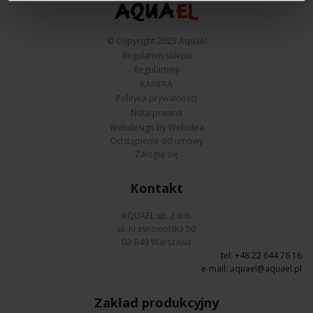
© Copyright 2025 Aquael
Regulamin sklepu
Regulaminy
KARIERA
Polityka prywatności
Nota prawna
Webdesign by Webidea
Odstąpienie od umowy
Zaloguj się
Kontakt
AQUAEL sp. z o.o.
ul. Krasnowolska 50
02-849 Warszawa
tel: +48 22 644 76 16
e-mail:
aquael@aquael.pl
Zakład produkcyjny