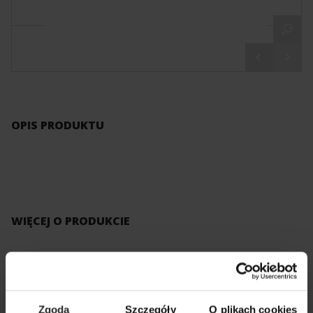
OPIS PRODUKTU
WIĘCEJ O PRODUKCIE
KATALOG AQUAEL
PDF
Zgoda
Szczegóły
O plikach cookies