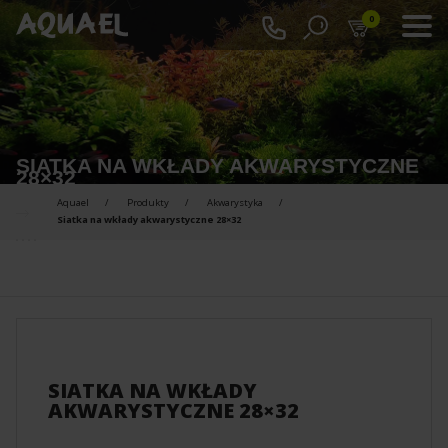
0
SIATKA NA WKŁADY AKWARYSTYCZNE
28×32
Aquael
Produkty
Akwarystyka
Siatka na wkłady akwarystyczne 28×32
PRODUKTY DO PORÓWNANIA :
SIATKA NA WKŁADY
AKWARYSTYCZNE 28×32