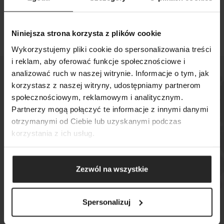
CZĘŚCI ZAMIENNE
PDF
Niniejsza strona korzysta z plików cookie
Wykorzystujemy pliki cookie do spersonalizowania treści
i reklam, aby oferować funkcje społecznościowe i
analizować ruch w naszej witrynie. Informacje o tym, jak
POKAŻ PORÓWNANIE
POKAŻ LISTĘ
korzystasz z naszej witryny, udostępniamy partnerom
SZUKAJ
społecznościowym, reklamowym i analitycznym.
DODAJ NASTĘPNY
Sprawdź, gdzie kupisz
Partnerzy mogą połączyć te informacje z innymi danymi
DODAJ NASTĘPNY
DODAJ NASTĘPNY
otrzymanymi od Ciebie lub uzyskanymi podczas
nasze produkty
korzystania z ich usług.
MAPA SKLEPÓW
Zezwól na wszystkie
Spersonalizuj