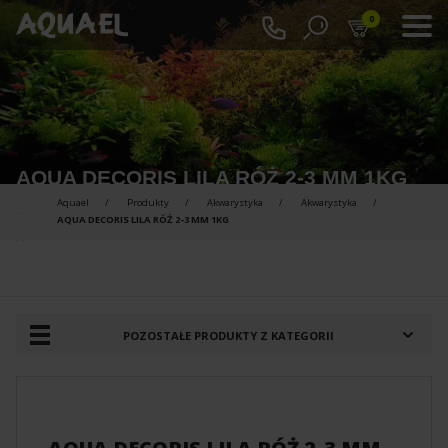
0
AQUA DECORIS LILA RÓŻ 2-3 MM 1KG
Aquael
Produkty
Akwarystyka
Akwarystyka
AQUA DECORIS LILA RÓŻ 2-3 MM 1KG
PRODUKTY DO PORÓWNANIA :
POZOSTAŁE PRODUKTY Z KATEGORII