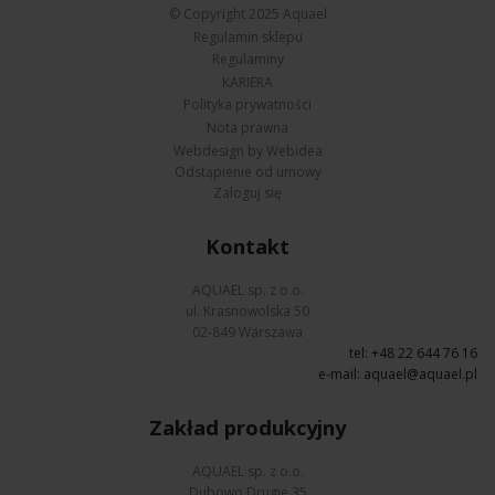
© Copyright 2025 Aquael
Regulamin sklepu
Regulaminy
KARIERA
Polityka prywatności
Nota prawna
Webdesign by Webidea
Odstąpienie od umowy
Zaloguj się
Kontakt
AQUAEL sp. z o.o.
ul. Krasnowolska 50
02-849 Warszawa
tel: +48 22 644 76 16
e-mail:
aquael@aquael.pl
Zakład produkcyjny
AQUAEL sp. z o.o.
Dubowo Drugie 35