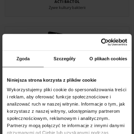
ACTI BACTOL
Żywe kultury bakterii
Zgoda
Szczegóły
O plikach cookies
Niniejsza strona korzysta z plików cookie
MINIBOOST
Wykorzystujemy pliki cookie do spersonalizowania treści
Mały i wydajny
i reklam, aby oferować funkcje społecznościowe i
analizować ruch w naszej witrynie. Informacje o tym, jak
POKAŻ PORÓWNANIE
POKAŻ LISTĘ
korzystasz z naszej witryny, udostępniamy partnerom
SZUKAJ
społecznościowym, reklamowym i analitycznym.
DODAJ NASTĘPNY
Partnerzy mogą połączyć te informacje z innymi danymi
DODAJ NASTĘPNY
DODAJ NASTĘPNY
otrzymanymi od Ciebie lub uzyskanymi podczas