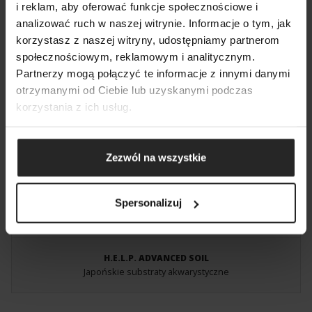
i reklam, aby oferować funkcje społecznościowe i
analizować ruch w naszej witrynie. Informacje o tym, jak
POKAŻ PORÓWNANIE
POKAŻ LISTĘ
korzystasz z naszej witryny, udostępniamy partnerom
SZUKAJ
społecznościowym, reklamowym i analitycznym.
DODAJ NASTĘPNY
LEDDY SLIM HANGER
Partnerzy mogą połączyć te informacje z innymi danymi
Oświetlenie na wyższym poziomie
DODAJ NASTĘPNY
DODAJ NASTĘPNY
otrzymanymi od Ciebie lub uzyskanymi podczas
korzystania z ich usług.
Zezwól na wszystkie
Spersonalizuj
H.E.L.P. ADVANCED SOIL
Japońskie substraty akwarystyczne