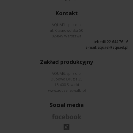
Kontakt
AQUAEL sp. z o.o.
ul. Krasnowolska 50
02-849 Warszawa
tel: +48 22 644 76 16
e-mail:
aquael@aquael.pl
Zakład produkcyjny
AQUAEL sp. z o.o.
Dubowo Drugie 35
16-400 Suwałki
www.aquael.suwalki.pl
Social media