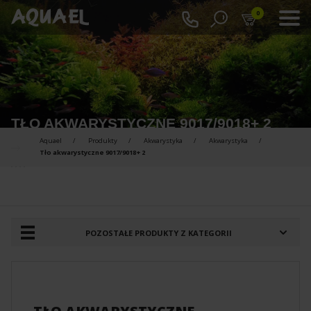
0
TŁO AKWARYSTYCZNE 9017/9018+ 2
Aquael
Produkty
Akwarystyka
Akwarystyka
Tło akwarystyczne 9017/9018+ 2
PRODUKTY DO PORÓWNANIA :
POZOSTAŁE PRODUKTY Z KATEGORII