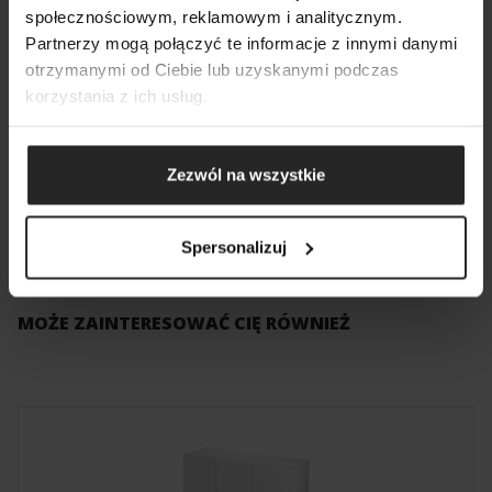
SZUKAJ
społecznościowym, reklamowym i analitycznym.
DODAJ NASTĘPNY
Moc [W]
3
Partnerzy mogą połączyć te informacje z innymi danymi
DODAJ NASTĘPNY
DODAJ NASTĘPNY
otrzymanymi od Ciebie lub uzyskanymi podczas
Średnica przyłącza
14/18
korzystania z ich usług.
Praca poza wodą
✔
Zezwól na wszystkie
Rekomendowana pompa
1000 l/h
Spersonalizuj
MOŻE ZAINTERESOWAĆ CIĘ RÓWNIEŻ