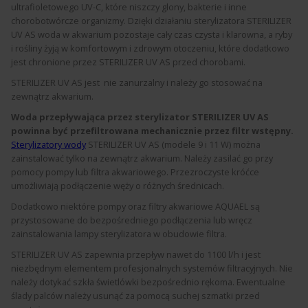
ultrafioletowego UV-C, które niszczy glony, bakterie i inne
chorobotwórcze organizmy. Dzięki działaniu sterylizatora STERILIZER
UV AS woda w akwarium pozostaje cały czas czysta i klarowna, a ryby
i rośliny żyją w komfortowym i zdrowym otoczeniu, które dodatkowo
jest chronione przez STERILIZER UV AS przed chorobami.
STERILIZER UV AS jest nie zanurzalny i należy go stosować na
zewnątrz akwarium.
Woda przepływająca przez sterylizator STERILIZER UV AS
powinna być przefiltrowana mechanicznie przez filtr wstępny.
Sterylizatory wody
STERILIZER UV AS (modele 9 i 11 W) można
zainstalować tylko na zewnątrz akwarium. Należy zasilać go przy
pomocy pompy lub filtra akwariowego. Przezroczyste króćce
umożliwiają podłączenie węży o różnych średnicach.
Dodatkowo niektóre pompy oraz filtry akwariowe AQUAEL są
przystosowane do bezpośredniego podłączenia lub wręcz
zainstalowania lampy sterylizatora w obudowie filtra.
STERILIZER UV AS zapewnia przepływ nawet do 1100 l/h i jest
niezbędnym elementem profesjonalnych systemów filtracyjnych. Nie
należy dotykać szkła świetlówki bezpośrednio rękoma. Ewentualne
ślady palców należy usunąć za pomocą suchej szmatki przed