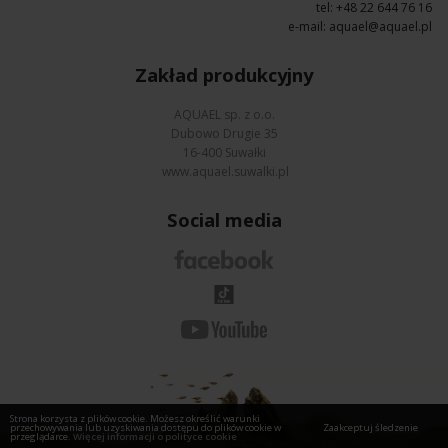
tel: +48 22 644 76 16
e-mail:
aquael@aquael.pl
Zakład produkcyjny
AQUAEL sp. z o.o.
Dubowo Drugie 35
16-400 Suwałki
www.aquael.suwalki.pl
Social media
Strona korzysta z plików cookie. Możesz określić warunki
przechowywania lub uzyskiwania dostępu do plików cookie w
Zaakceptuj śledzenie
przeglądarce.
Więcej informacji o polityce cookie