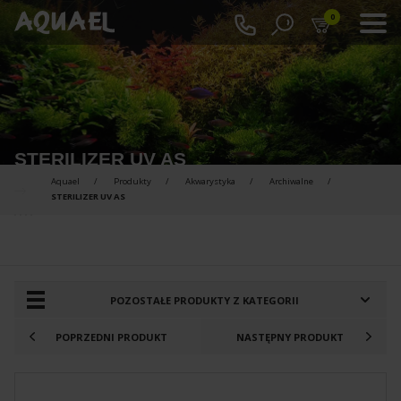
0
STERILIZER UV AS
Aquael
Produkty
Akwarystyka
Archiwalne
STERILIZER UV AS
PRODUKTY DO PORÓWNANIA :
POZOSTAŁE PRODUKTY Z KATEGORII
POPRZEDNI PRODUKT
NASTĘPNY PRODUKT