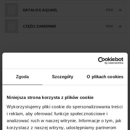
KATALOG AQUAEL
PDF
CZĘŚCI ZAMIENNE
PDF
WERSJE I PARAMETRY
Zgoda
Szczegóły
O plikach cookies
STERILIZER UV AS-3W (N)
Niniejsza strona korzysta z plików cookie
Index
115031
Wykorzystujemy pliki cookie do spersonalizowania treści
Pojemność akwarium [L]
<250
i reklam, aby oferować funkcje społecznościowe i
analizować ruch w naszej witrynie. Informacje o tym, jak
Wymiary [cm] (szerokość x
9x4,8x11,5
POKAŻ PORÓWNANIE
POKAŻ LISTĘ
korzystasz z naszej witryny, udostępniamy partnerom
głębokość x wysokość)