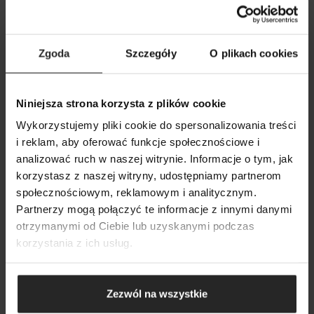
Zgoda
Szczegóły
O plikach cookies
Niniejsza strona korzysta z plików cookie
Wykorzystujemy pliki cookie do spersonalizowania treści
i reklam, aby oferować funkcje społecznościowe i
analizować ruch w naszej witrynie. Informacje o tym, jak
POKAŻ PORÓWNANIE
POKAŻ LISTĘ
korzystasz z naszej witryny, udostępniamy partnerom
SZUKAJ
społecznościowym, reklamowym i analitycznym.
DODAJ NASTĘPNY
Partnerzy mogą połączyć te informacje z innymi danymi
DODAJ NASTĘPNY
DODAJ NASTĘPNY
otrzymanymi od Ciebie lub uzyskanymi podczas
korzystania z ich usług.
Zezwól na wszystkie
Media dopasowane do filtrów FZN PRO/ VERSAMAX PRO/ NEO