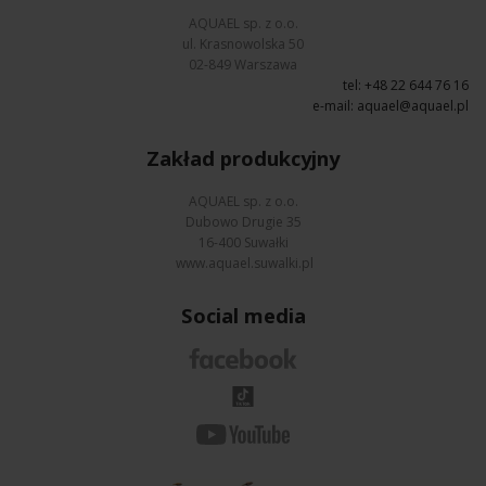
AQUAEL sp. z o.o.
ul. Krasnowolska 50
02-849 Warszawa
tel: +48 22 644 76 16
e-mail:
aquael@aquael.pl
Zakład produkcyjny
AQUAEL sp. z o.o.
Dubowo Drugie 35
16-400 Suwałki
www.aquael.suwalki.pl
Social media