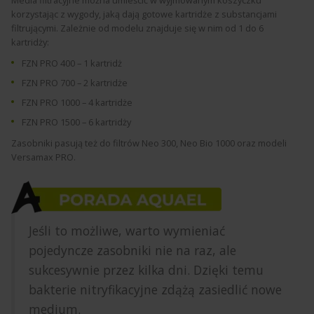
korzystając z wygody, jaką dają gotowe kartridże z substancjami
filtrującymi. Zależnie od modelu znajduje się w nim od 1 do 6
kartridży:
FZN PRO 400 – 1 kartridż
FZN PRO 700 – 2 kartridże
FZN PRO 1000 – 4 kartridże
FZN PRO 1500 – 6 kartridży
Zasobniki pasują też do filtrów Neo 300, Neo Bio 1000 oraz modeli
Versamax PRO.
Jeśli to możliwe, warto wymieniać
pojedyncze
zasobniki
nie na raz, ale
sukcesywnie przez kilka dni
.
Dzięki temu
bakterie nitryfikacyjne zdąż
ą
zasiedlić
nowe
medium.