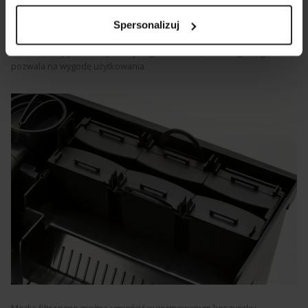
Bardzo ciche i wydajne
filtry kaskadowe FZN PRO
przeznaczone są
do akwariów o pojemności od 10 aż do 300 litrów. Mogą być
Spersonalizuj
stosowany zarówno w zbiornikach słodko-, jak i słonowodnych. Silnik
umieszczony pod wodą nie wymaga zalewania, a szereg udogodnień
pozwala na wygodę użytkowania.
Media filtracyjne można umieścić w wyjmowanym koszyczku