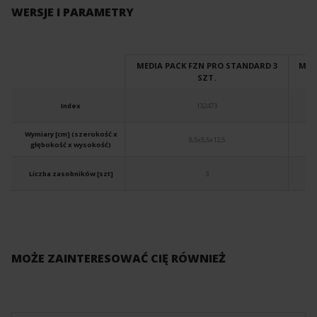
WERSJE I PARAMETRY
MEDIA PACK FZN PRO STANDARD 3
MED
SZT.
Index
132473
Wymiary [cm] (szerokość x
8,5x5,5x12,5
głębokość x wysokość)
Liczba zasobników [szt]
3
MOŻE ZAINTERESOWAĆ CIĘ RÓWNIEŻ