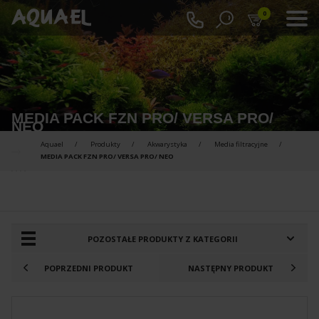
0
MEDIA PACK FZN PRO/ VERSA PRO/
NEO
Aquael
Produkty
Akwarystyka
Media filtracyjne
MEDIA PACK FZN PRO/ VERSA PRO/ NEO
PRODUKTY DO PORÓWNANIA :
POZOSTAŁE PRODUKTY Z KATEGORII
POPRZEDNI PRODUKT
NASTĘPNY PRODUKT