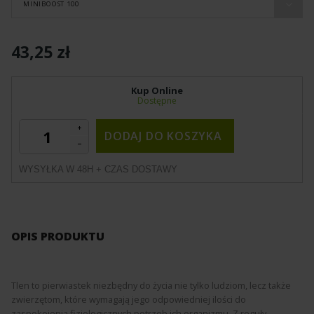
MINIBOOST 100
43,25 zł
Kup Online
Dostępne
DODAJ DO KOSZYKA
WYSYŁKA W 48H + CZAS DOSTAWY
OPIS PRODUKTU
Tlen to pierwiastek niezbędny do życia nie tylko ludziom, lecz także
zwierzętom, które wymagają jego odpowiedniej ilości do
zaspokojenia fizjologicznych potrzeb ich organizmu. Z reguły