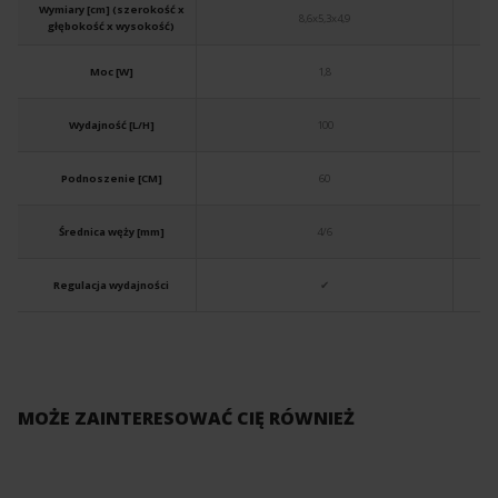
Wymiary [cm] (szerokość x
8,6x5,3x4,9
głębokość x wysokość)
Moc [W]
1,8
Wydajność [L/H]
100
Podnoszenie [CM]
60
Średnica węży [mm]
4/6
Regulacja wydajności
✔
MOŻE ZAINTERESOWAĆ CIĘ RÓWNIEŻ