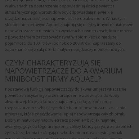
w akwariach za dostarczenie odpowiedniej ilości powietrza
atmosferycznego wprost do wody odpowiadają niewielkie
urządzenia, znane jako napowietrzacze do akwarium. W naszym
sklepie internetowym Aquael znajdują się między innymi miniaturowe
napowietrzacze o niewielkich wymiarach zewnętrznych, które można
z powodzeniem zastosować nawet w zbiornikach o niedużej
pojemności do 100 litrów i od 150 do 200 litrów. Zapraszamy do
zapoznania się z całą ofertą małych napędzaczy membranowych.
CZYM CHARAKTERYZUJĄ SIĘ
NAPOWIETRZACZE DO AKWARIUM
MINIBOOST FIRMY AQUAEL?
Podstawową funkcją napowietrzaczy do akwarium jest wtłaczanie
powietrza zasysanego przez urządzenie z zewnątrz do wody
akwariowej. Na jego końcu znajdziemy rurkę zakończoną
rozpraszaczem rozbijającym duże bąbelki powietrza na znacznie
mniejsze, które zdecydowanie lepiej napowietrzają cały zbiornik.
Dobry miniaturowy napowietrzacz powinien być jak najmniej
awaryjny, gdyż od tego urządzenia zależy kondycja ryb, a zarazem ich
życie. Urządzenia te ulegają uszkodzeniom dość często, jednak
w naszej firmie postawiliśmy wyłącznie na sprawdzone i pewne