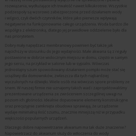
rozwiązania, wydłużające ich trwałość nawet kilkukrotnie. Wszystkie
podzespoły są wzorowo zabezpieczone przed działaniem wody
i wilgoci, czyli dwóch czynników, które jako pierwsze wpływają
negatywnie na funkcjonowanie całego urządzenia. Woda bardzo źle
współgra z elektroniką, dlatego jej prawidłowe oddzielenie było dla
nas priorytetem.
Dobry mały napędzacz membranowy powinien być także jak
najcichszy w stosunku do jego wydajności. Małe akwaria są z reguły
postawione w dobrze widocznym miejscu w domu, często w samym
jego sercu, na przykład w salonie lub w sypialni. Wówczas
jednostajny szum spowodowany działaniem pompki może stać się
uciążliwy dla domowników, zwłaszcza dla tych najbardziej
wyczulonych na dźwięki. Wiele osób ma wówczas spore problemy ze
snem. W naszej firmie nie uznajemy takich wad i zaprojektowaliśmy
prezentowane urządzenia ze zwróceniem szczególnej uwagi na
poziom ich głośności. Idealnie dopasowane elementy konstrukcyjne
oraz precyzyjnie zamknięta obudowa sprawiają, że urządzenie
wydaje minimalną ilość szumu, znacznie mniejszą niż w przypadku
większości popularnych urządzeń.
Dlaczego dobre napowietrzanie akwarium ma tak duże znaczenie?
Napowietrzacz do akwarium służy do wtłoczenia do wody