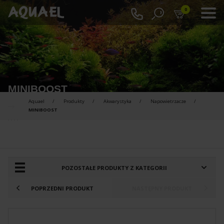
0
MINIBOOST
Aquael
Produkty
Akwarystyka
Napowietrzacze
MINIBOOST
PRODUKTY DO PORÓWNANIA :
POZOSTAŁE PRODUKTY Z KATEGORII
POPRZEDNI PRODUKT
NASTĘPNY PRODUKT