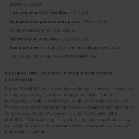
gotowy do użycia
Duża pojemność zasobników
: 1,3 l każdy
Wydajna i energooszczędna praca
: 1000 l/h, 9,1 W
Cicha praca
i komfort użytkowania
System Aqua Stop
ułatwiający czyszczenie
Kompatybilny
z szeroką ofertą mediów filtracyjnych Aquael
Odpowiedni do akwariów
od 25 do 400 litrów
MULTIKANI 1000 – modułowy filtr z nieograniczonymi
możliwościami
Filtr MULTIKANI 1000 to zaawansowany filtr kanistrowy dla akwarystów
oczekujących najwyższej wydajności i pełnej elastyczności
konfiguracji. Unikalna konstrukcja modułowa pozwala dostosować
filtrację do aktualnych potrzeb zbiornika — od klasycznego akwarium
25 l po mocno obsadzony zbiornik o pojemności nawet 400 l.
MULTIKANI 1000 skutecznie łączy filtrację mechaniczną i biologiczną,
a dzięki możliwości rozbudowy może być rozwijany wraz z rosnącymi
potrzebami akwarium.