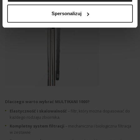
Spersonalizuj
Dlaczego warto wybrać MULTIKANI 1000?
Elastyczność i skalowalność
– filtr, który można dopasować do
każdego rodzaju zbiornika.
Kompletny system filtracji
– mechaniczna i biologiczna filtracja
w zestawie