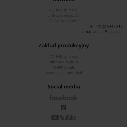
AQUAEL sp. z o.o.
ul. Krasnowolska 50
02-849 Warszawa
tel: +48 22 644 76 16
e-mail:
aquael@aquael.pl
Zakład produkcyjny
AQUAEL sp. z o.o.
Dubowo Drugie 35
16-400 Suwałki
www.aquael.suwalki.pl
Social media