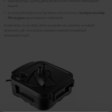
współpracuje z pełną gamą akcesoriów i mediów filtracyjnych
Aquael
w razie potrzeby może być łatwo rozszerzony o
kolejne moduły
filtracyjne
sprzedawane oddzielnie
Dzięki temu to produkt, który sprawdzi się zarówno w małych
akwariach, jak i w bardziej zaawansowanych projektach
akwarystycznych.