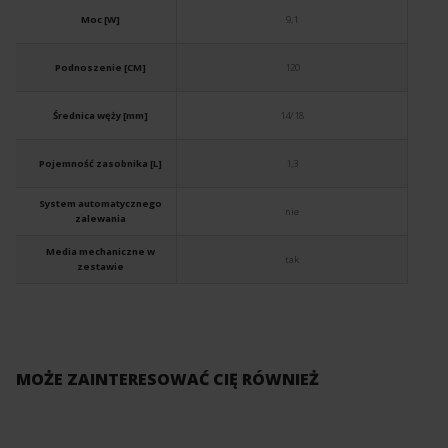
Moc [W]
9,1
Podnoszenie [CM]
120
Średnica węży [mm]
14/18
Pojemność zasobnika [L]
1,3
System automatycznego
nie
zalewania
Media mechaniczne w
tak
zestawie
MOŻE ZAINTERESOWAĆ CIĘ RÓWNIEŻ