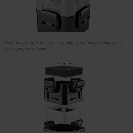
Dodatkowy moduł umieszcza się powyżej modułu głównego, a nad
nim zapina się pokrywę.