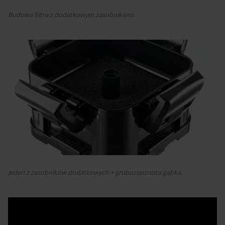
Budowa filtra z dodatkowym zasobnikiem.
Jeden z zasobników dodatkowych + gruboziastnista gąbka.