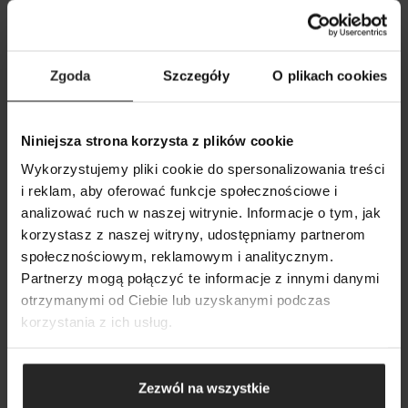
Zgoda
Szczegóły
O plikach cookies
Niniejsza strona korzysta z plików cookie
Wykorzystujemy pliki cookie do spersonalizowania treści
i reklam, aby oferować funkcje społecznościowe i
analizować ruch w naszej witrynie. Informacje o tym, jak
POKAŻ PORÓWNANIE
POKAŻ LISTĘ
korzystasz z naszej witryny, udostępniamy partnerom
SZUKAJ
społecznościowym, reklamowym i analitycznym.
DODAJ NASTĘPNY
Partnerzy mogą połączyć te informacje z innymi danymi
DODAJ NASTĘPNY
DODAJ NASTĘPNY
otrzymanymi od Ciebie lub uzyskanymi podczas
korzystania z ich usług.
Zezwól na wszystkie