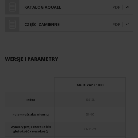
KATALOG AQUAEL
PDF
CZĘŚCI ZAMIENNE
PDF
WERSJE I PARAMETRY
Multikani 1000
Index
135128
Pojemność akwarium [L]
25-400
Wymiary [cm] (szerokość x
21x21x21
głębokość x wysokość)