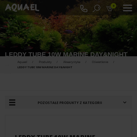
0
LEDDY TUBE 10W MARINE DAY&NIGHT
Aquael
Produkty
Akwarystyka
Oświetlenie
LEDDY TUBE 10W MARINE DAY&NIGHT
PRODUKTY DO PORÓWNANIA :
POZOSTAŁE PRODUKTY Z KATEGORII