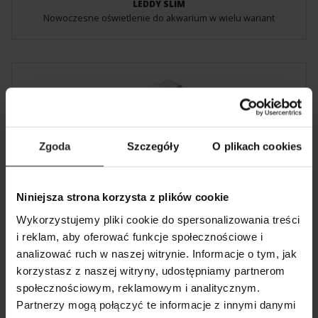
LEDDY SLIM
Nowoczesne oświetlenie do akwarium w wielu wariant
Zgoda
Szczegóły
O plikach cookies
Niniejsza strona korzysta z plików cookie
LEDDY SMART
Minimalistyczne lampki ledowe
Wykorzystujemy pliki cookie do spersonalizowania treści
i reklam, aby oferować funkcje społecznościowe i
analizować ruch w naszej witrynie. Informacje o tym, jak
POKAŻ PORÓWNANIE
POKAŻ LISTĘ
korzystasz z naszej witryny, udostępniamy partnerom
SZUKAJ
społecznościowym, reklamowym i analitycznym.
DODAJ NASTĘPNY
Partnerzy mogą połączyć te informacje z innymi danymi
DODAJ NASTĘPNY
DODAJ NASTĘPNY