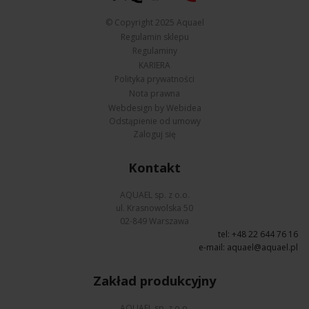
© Copyright 2025 Aquael
Regulamin sklepu
Regulaminy
KARIERA
Polityka prywatności
Nota prawna
Webdesign by Webidea
Odstąpienie od umowy
Zaloguj się
Kontakt
AQUAEL sp. z o.o.
ul. Krasnowolska 50
02-849 Warszawa
tel: +48 22 644 76 16
e-mail:
aquael@aquael.pl
Zakład produkcyjny
AQUAEL sp. z o.o.