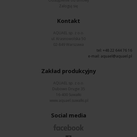
Odstąpienie od umowy
Zaloguj się
Kontakt
AQUAEL sp. z o.o.
ul. Krasnowolska 50
02-849 Warszawa
tel: +48 22 644 76 16
e-mail:
aquael@aquael.pl
Zakład produkcyjny
AQUAEL sp. z o.o.
Dubowo Drugie 35
16-400 Suwałki
www.aquael.suwalki.pl
Social media