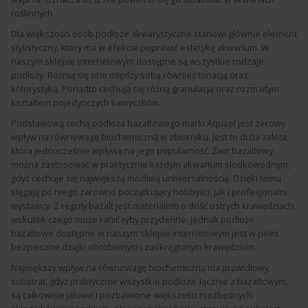
roślinnych.
Dla większości osób podłoże akwarystyczne stanowi głównie element
stylistyczny, który ma w efekcie poprawić estetykę akwarium. W
naszym sklepie internetowym dostępne są wszystkie rodzaje
podłoży. Różnią się one między sobą również tonacją oraz
kolorystyką. Ponadto cechują się różną granulacją oraz rozmaitym
kształtem pojedynczych kamyczków.
Podstawową cechą podłoża bazaltowego marki Aquael jest zerowy
wpływ na równowagę biochemiczną w zbiorniku. Jest to duża zaleta,
która jednocześnie wpływa na jego popularność. Żwir bazaltowy
można zastosować w praktycznie każdym akwarium słodkowodnym,
gdyż cechuje się największą możliwą uniwersalnością. Dzięki temu
sięgają po niego zarówno początkujący hobbyści, jak i profesjonalni
wystawcy. Z reguły bazalt jest materiałem o dość ostrych krawędziach,
wskutek czego może ranić ryby przydenne. Jednak podłoże
bazaltowe dostępne w naszym sklepie internetowym jest w pełni
bezpieczne dzięki obrobionym i zaokrąglonym krawędziom.
Największy wpływ na równowagę biochemiczną ma prawidłowy
substrat, gdyż praktycznie wszystkie podłoża, łącznie z bazaltowym,
są całkowicie jałowe i pozbawione większości niezbędnych