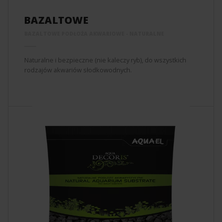
BAZALTOWE
BAZALTOWE PODŁOŻA AKWARIOWE - NATURALNE
Naturalne i bezpieczne (nie kaleczy ryb), do wszystkich
rodzajów akwariów słodkowodnych.