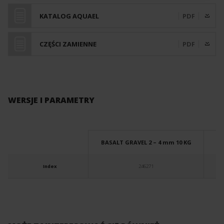
KATALOG AQUAEL
PDF
CZĘŚCI ZAMIENNE
PDF
WERSJE I PARAMETRY
BASALT GRAVEL 2 – 4 mm 10 KG
B
Index
246271