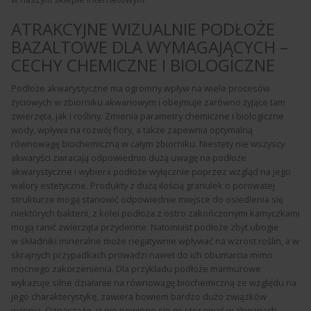
ATRAKCYJNE WIZUALNIE PODŁOŻE
BAZALTOWE DLA WYMAGAJĄCYCH –
CECHY CHEMICZNE I BIOLOGICZNE
Podłoże akwarystyczne ma ogromny wpływ na wiele procesów
życiowych w zbiorniku akwariowym i obejmuje zarówno żyjące tam
zwierzęta, jak i rośliny. Zmienia parametry chemiczne i biologiczne
wody, wpływa na rozwój flory, a także zapewnia optymalną
równowagę biochemiczną w całym zbiorniku. Niestety nie wszyscy
akwaryści zwracają odpowiednio dużą uwagę na podłoże
akwarystyczne i wybiera podłoże wyłącznie poprzez wzgląd na jego
walory estetyczne. Produkty z dużą ilością granulek o porowatej
strukturze mogą stanowić odpowiednie miejsce do osiedlenia się
niektórych bakterii, z kolei podłoża z ostro zakończonymi kamyczkami
mogą ranić zwierzęta przydenne. Natomiast podłoże zbyt ubogie
w składniki mineralne może negatywnie wpływać na wzrost roślin, a w
skrajnych przypadkach prowadzi nawet do ich obumarcia mimo
mocnego zakorzenienia. Dla przykładu podłoże marmurowe
wykazuje silne działanie na równowagę biochemiczną ze względu na
jego charakterystykę, zawiera bowiem bardzo dużo związków
wapnia. Oznacza to, iż nie powinno się go stosować w akwariach