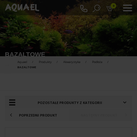
0
BAZALTOWE
Aquael
Produkty
Akwarystyka
Podłoża
BAZALTOWE
PRODUKTY DO PORÓWNANIA :
POZOSTAŁE PRODUKTY Z KATEGORII
POPRZEDNI PRODUKT
NASTĘPNY PRODUKT