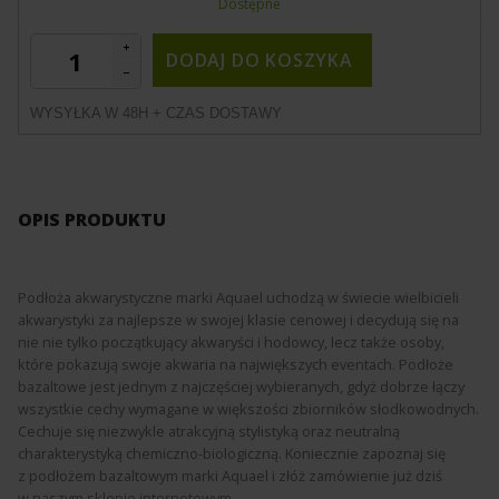
Dostępne
DODAJ DO KOSZYKA
WYSYŁKA W 48H + CZAS DOSTAWY
OPIS PRODUKTU
Podłoża akwarystyczne marki Aquael uchodzą w świecie wielbicieli
akwarystyki za najlepsze w swojej klasie cenowej i decydują się na
nie nie tylko początkujący akwaryści i hodowcy, lecz także osoby,
które pokazują swoje akwaria na największych eventach. Podłoże
bazaltowe jest jednym z najczęściej wybieranych, gdyż dobrze łączy
wszystkie cechy wymagane w większości zbiorników słodkowodnych.
Cechuje się niezwykle atrakcyjną stylistyką oraz neutralną
charakterystyką chemiczno-biologiczną. Koniecznie zapoznaj się
z podłożem bazaltowym marki Aquael i złóż zamówienie już dziś
w naszym sklepie internetowym.