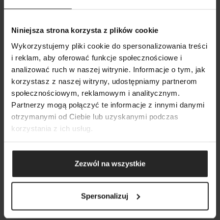
Niniejsza strona korzysta z plików cookie
WIĘCEJ O PRODUKCIE
Wykorzystujemy pliki cookie do spersonalizowania treści
i reklam, aby oferować funkcje społecznościowe i
analizować ruch w naszej witrynie. Informacje o tym, jak
POKAŻ PORÓWNANIE
POKAŻ LISTĘ
korzystasz z naszej witryny, udostępniamy partnerom
BROSZURA
PDF
SZUKAJ
społecznościowym, reklamowym i analitycznym.
DODAJ NASTĘPNY
Partnerzy mogą połączyć te informacje z innymi danymi
KATALOG AQUAEL
PDF
DODAJ NASTĘPNY
DODAJ NASTĘPNY
otrzymanymi od Ciebie lub uzyskanymi podczas
korzystania z ich usług.
CZĘŚCI ZAMIENNE
PDF
Zezwól na wszystkie
WERSJE I PARAMETRY
Spersonalizuj