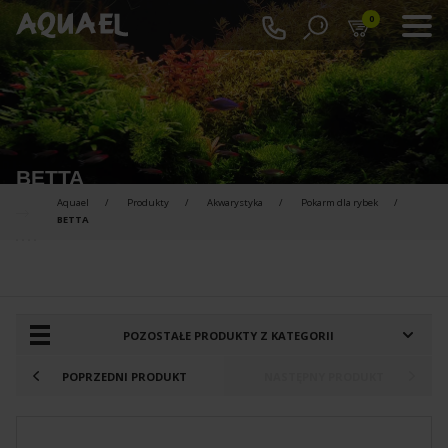
0
BETTA
Aquael
Produkty
Akwarystyka
Pokarm dla rybek
BETTA
PRODUKTY DO PORÓWNANIA :
POZOSTAŁE PRODUKTY Z KATEGORII
POPRZEDNI PRODUKT
NASTĘPNY PRODUKT