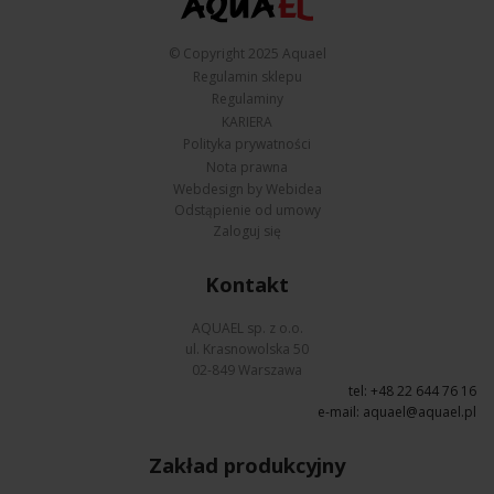
© Copyright 2025 Aquael
Regulamin sklepu
Regulaminy
KARIERA
Polityka prywatności
Nota prawna
Webdesign by Webidea
Odstąpienie od umowy
Zaloguj się
Kontakt
AQUAEL sp. z o.o.
ul. Krasnowolska 50
02-849 Warszawa
tel: +48 22 644 76 16
e-mail:
aquael@aquael.pl
Zakład produkcyjny