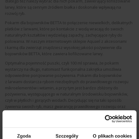
dlatego też należy wybrać dla nich pokarm, zawierający liofilizowane
larwy, które są cennym źródłem białka i doskonale wpływają na
rozwój ryb.
Pokarm dla bojowników BETTA to połączenie niewielkich, delikatnych
płatków z larwami, które po kontakcie z wodą wracają do swoich
naturalnych kształtów i wydzielają zapachy, zachęcające ryby do
polowania. W naszym internetowym sklepie Aquael z akcesoriami
i karmą dla zwierząt znajdziesz wysokiej jakości pożywienie dla
bojowników BETTA, które zawiera liofilizowane larwy.
Optymalna pojemność puszki, czyli 100 ml sprawia, że pokarm
wystarczy na długo, natomiast funkcjonalna zakrętka umożliwia
odpowiednie porcjowanie pożywienia. Pokarm dla bojowników
z larwami dostarcza rybom niezbędnych do prawidłowego rozwoju
mikroelementów i witamin, a przy tym jest bardzo zbliżony do
pożywienia, występującego w naturalnym środowisku bojowników,
czyli w płytkich i gorących wodach. Decydując się na taki sposób
żywienia swoich ryb, masz gwarancję prawidłowego rozwoju oraz
wzmocnienia systemu odpornościowego, chroniącego bojowniki
przed szkodliwym działaniem czynników zewnętrznych. Postaw więc
na wysokiej jakości, liofilizowany pokarm BETTA z larwami owadów,
który dostarczy Twoim bojownikom wszelkich niezbędnych substancji
Zgoda
Szczegóły
O plikach cookies
odżywczych.