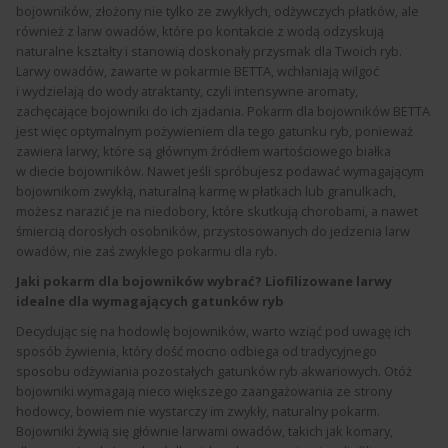
bojowników, złożony nie tylko ze zwykłych, odżywczych płatków, ale
również z larw owadów, które po kontakcie z wodą odzyskują
naturalne kształty i stanowią doskonały przysmak dla Twoich ryb.
Larwy owadów, zawarte w pokarmie BETTA, wchłaniają wilgoć
i wydzielają do wody atraktanty, czyli intensywne aromaty,
zachęcające bojowniki do ich zjadania. Pokarm dla bojowników BETTA
jest więc optymalnym pożywieniem dla tego gatunku ryb, ponieważ
zawiera larwy, które są głównym źródłem wartościowego białka
w diecie bojowników. Nawet jeśli spróbujesz podawać wymagającym
bojownikom zwykłą, naturalną karmę w płatkach lub granulkach,
możesz narazić je na niedobory, które skutkują chorobami, a nawet
śmiercią dorosłych osobników, przystosowanych do jedzenia larw
owadów, nie zaś zwykłego pokarmu dla ryb.
Jaki pokarm dla bojowników wybrać? Liofilizowane larwy
idealne dla wymagających gatunków ryb
Decydując się na hodowlę bojowników, warto wziąć pod uwagę ich
sposób żywienia, który dość mocno odbiega od tradycyjnego
sposobu odżywiania pozostałych gatunków ryb akwariowych. Otóż
bojowniki wymagają nieco większego zaangażowania ze strony
hodowcy, bowiem nie wystarczy im zwykły, naturalny pokarm.
Bojowniki żywią się głównie larwami owadów, takich jak komary,