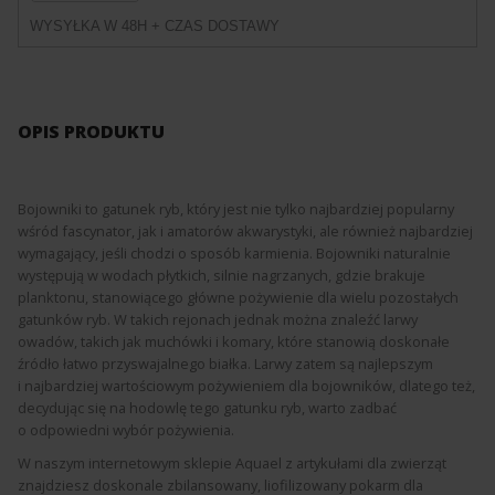
WYSYŁKA W 48H + CZAS DOSTAWY
OPIS PRODUKTU
Bojowniki to gatunek ryb, który jest nie tylko najbardziej popularny
wśród fascynator, jak i amatorów akwarystyki, ale również najbardziej
wymagający, jeśli chodzi o sposób karmienia. Bojowniki naturalnie
występują w wodach płytkich, silnie nagrzanych, gdzie brakuje
planktonu, stanowiącego główne pożywienie dla wielu pozostałych
gatunków ryb. W takich rejonach jednak można znaleźć larwy
owadów, takich jak muchówki i komary, które stanowią doskonałe
źródło łatwo przyswajalnego białka. Larwy zatem są najlepszym
i najbardziej wartościowym pożywieniem dla bojowników, dlatego też,
decydując się na hodowlę tego gatunku ryb, warto zadbać
o odpowiedni wybór pożywienia.
W naszym internetowym sklepie Aquael z artykułami dla zwierząt
znajdziesz doskonale zbilansowany, liofilizowany pokarm dla