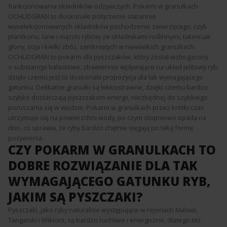
funkcjonowania składników odżywczych. Pokarm w granulkach
CICHLIDGRAN to doskonałe połączenie starannie
wyselekcjonowanych składników pochodzenie zwierzęcego, czyli
plantkonu, larw i mączki rybnej ze składnikami roślinnymi, takimi jak
glony, soja i kiełki zbóż, zamkniętych w niewielkich granulkach.
CICHLIDGRAN to pokarm dla pyszczaków, który został wzbogacony
o substancje balastowe, zbawiennie wpływające na układ jelitowy ryb,
dzięki czemu jest to doskonała propozycja dla tak wymagającego
gatunku. Delikatne granulki są lekkostrawne, dzięki czemu bardzo
szybko dostarczają pyszczakom energii, niezbędnej do szybkiego
poruszania się w wodzie. Pokarm w granulkach przez krótki czas
utrzymuje się na powierzchni wody, po czym stopniowo opada na
dno, co sprawia, że ryby bardzo chętnie sięgają po taką formę
pożywienia.
CZY POKARM W GRANULKACH TO
DOBRE ROZWIĄZANIE DLA TAK
WYMAGAJĄCEGO GATUNKU RYB,
JAKIM SĄ PYSZCZAKI?
Pyszczaki, jako ryby naturalnie występujące w rejonach Malawi,
Tanganiki i Wiktorii, są bardzo ruchliwe i energiczne, dlatego też