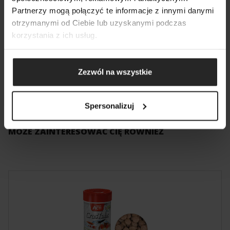
DODAJ NASTĘPNY
WERSJE I PARAMETRY
Partnerzy mogą połączyć te informacje z innymi danymi
DODAJ NASTĘPNY
DODAJ NASTĘPNY
otrzymanymi od Ciebie lub uzyskanymi podczas
korzystania z ich usług.
CichlidGran 1000 ml
GB/PL/DE/RU/FR/IT/ES/SE
Index
106683
Zezwól na wszystkie
Spersonalizuj
MOŻE ZAINTERESOWAĆ CIĘ RÓWNIEŻ