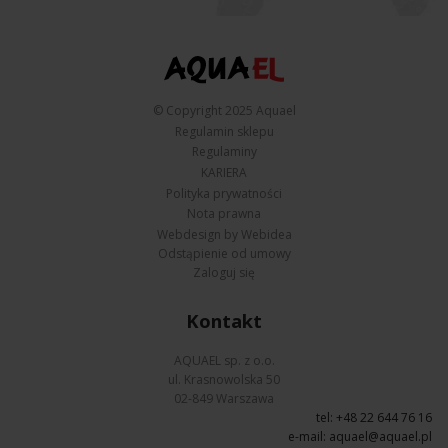
© Copyright 2025 Aquael
Regulamin sklepu
Regulaminy
KARIERA
Polityka prywatności
Nota prawna
Webdesign by Webidea
Odstąpienie od umowy
Zaloguj się
Kontakt
AQUAEL sp. z o.o.
ul. Krasnowolska 50
02-849 Warszawa
tel: +48 22 644 76 16
e-mail:
aquael@aquael.pl