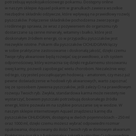
potrzebują wysokojakościowego pokarmu. Dostępny online
w naszym sklepie Aquael pokarm w granulkach zawiera wszelkie
niezbędne składniki odżywcze, które wpływają na prawidłowy rozwój
pyszczaków. Połączenie składników pochodzenia zwierzęcego
i roślinnego sprawia, że wraz z pożywieniem do organizmu ryb
dostarczane są cenne minerały, witaminy i białko, które jest
doskonałym źródłem energii, co w przypadku pyszczaków jest
niezwykle istotne. Pokarm dla pyszczaków CICHLIDGRAN łączy
w sobie praktyczne zastosowanie i doskonałą jakość, dzięki czemu
Twoje ryby akwariowe będą rozwijać się prawidłowo, a ich system
odpornościowy, który wzmacnia się dzięki regularnemu stosowaniu
owej karmy, pozwoli zapobiegać wielu chorobom. Niezależnie więc
od tego, czy jesteś początkującym hodowcą – amatorem, czy masz już
pewne doświadczenie w hodowli ryb akwariowych, warto zapoznać
się ze sposobem żywienia pyszczaków, jeśli zależy Ci na prawidłowym
rozwoju Twoich ryb. Zwykła, standardowa karma może niestety nie
wystarczyć, bowiem pyszczaki potrzebują doskonałego źródła
energii, które pozwala im na szybkie poruszanie się w wodzie. W
naszym sklepie internetowym Aquael znajdziesz karmę dla
pyszczaków CIHLIDGRAN, dostępną w dwóch pojemnościach – 250 ml
oraz 1000 ml, dzięki czemu możesz wybrać odpowiedni rozmiar
opakowania, dopasowany do ilości Twoich ryb w domowym akwarium.
Praktyczna puszka z funkcjonalną zakrętką umożliwi Ci odpowiednie