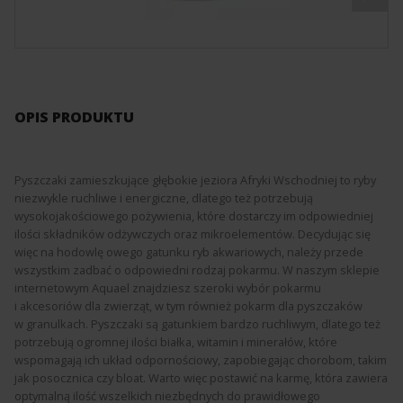
OPIS PRODUKTU
Pyszczaki zamieszkujące głębokie jeziora Afryki Wschodniej to ryby
niezwykle ruchliwe i energiczne, dlatego też potrzebują
wysokojakościowego pożywienia, które dostarczy im odpowiedniej
ilości składników odżywczych oraz mikroelementów. Decydując się
więc na hodowlę owego gatunku ryb akwariowych, należy przede
wszystkim zadbać o odpowiedni rodzaj pokarmu. W naszym sklepie
internetowym Aquael znajdziesz szeroki wybór pokarmu
i akcesoriów dla zwierząt, w tym również pokarm dla pyszczaków
w granulkach. Pyszczaki są gatunkiem bardzo ruchliwym, dlatego też
potrzebują ogromnej ilości białka, witamin i minerałów, które
wspomagają ich układ odpornościowy, zapobiegając chorobom, takim
jak posocznica czy bloat. Warto więc postawić na karmę, która zawiera
optymalną ilość wszelkich niezbędnych do prawidłowego