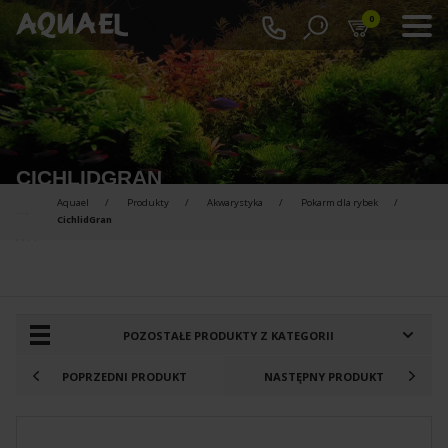
0
CICHLIDGRAN
Aquael
Produkty
Akwarystyka
Pokarm dla rybek
CichlidGran
PRODUKTY DO PORÓWNANIA :
POZOSTAŁE PRODUKTY Z KATEGORII
POPRZEDNI PRODUKT
NASTĘPNY PRODUKT