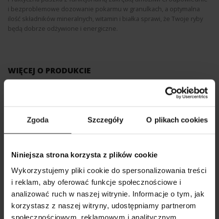
i bezproblemowe dozowanie pokarmu w granulkach, a optymalna
ilość składników mineralnych, witamin i białka sprawi, że Twoje ryby
będą dobrze odżywione i energiczne.
WIĘCEJ O PRODUKCIE
BROSZURA
PDF
Zgoda
Szczegóły
O plikach cookies
KATALOG AQUAEL
PDF
Niniejsza strona korzysta z plików cookie
CZĘŚCI ZAMIENNE
PDF
Wykorzystujemy pliki cookie do spersonalizowania treści
i reklam, aby oferować funkcje społecznościowe i
analizować ruch w naszej witrynie. Informacje o tym, jak
POKAŻ PORÓWNANIE
POKAŻ LISTĘ
korzystasz z naszej witryny, udostępniamy partnerom
SZUKAJ
społecznościowym, reklamowym i analitycznym.