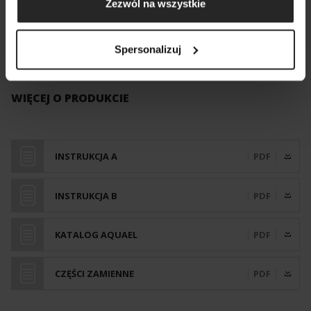
Zezwól na wszystkie
Produkt zawiera elementy ruchome mogące stanowić zagrożenie
Spersonalizuj
WIĘCEJ O PRODUKCIE
INSTRUKCJA A
PDF
INSTRUKCJA B
PDF
KATALOG AQUAEL
PDF
CZĘŚCI ZAMIENNE
PDF