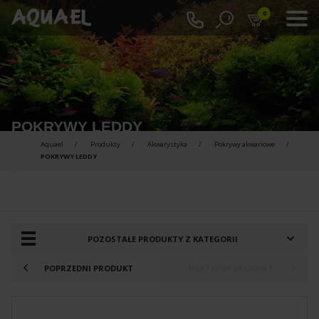
0
POKRYWY LEDDY
Aquael
Produkty
Akwarystyka
Pokrywy akwariowe
POKRYWY LEDDY
PRODUKTY DO PORÓWNANIA :
POZOSTAŁE PRODUKTY Z KATEGORII
POPRZEDNI PRODUKT
NASTĘPNY PRODUKT