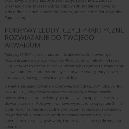
akwariowych, przeznaczonych do różnych akwariów. Z zacisza
własnego domu możesz wybrać odpowiedni model i zamówić go
o dogodnej dla ciebie porze dnia i nocy, przez siedem dni w tygodniu.
Zapraszamy!
POKRYWY LEDDY, CZYLI PRAKTYCZNE
ROZWIĄZANIE DO TWOJEGO
AKWARIUM
Pokrywy LEDDY są przeznaczone do akwariów słodkowodnych.
Można je zamówić w wymiarach od 40 do 75 centymetrów. Pokrywa
LEDDY oświetla wnętrze zbiornika, chroni ryby i ogranicza straty ciepła
z akwarium. Ten model wykonany został w technologii wtryskowej, co
sprawia, że jest wyjątkowo trwały i solidny.
Oświetlenie zamontowane w pokrywie, to moduł LEDDY Tube SUNNY
DAY&NIGHT, który zawiera nowoczesne diody ledowe. Światło
odwzorowuje naturalne kolory ryb oraz stwarza optymalne warunki
do wzrostu roślin. Pokrywy akwariowe wyposażone są system Smart
Open, co umożliwia jej wygodne podnoszenie, bez użycia zawiasów
czy podpórek. Dodatkowo produkt posiada system kanalików
zbierających skraplającą się wodę i odprowadzających ją do wnętrza
zbiornika.