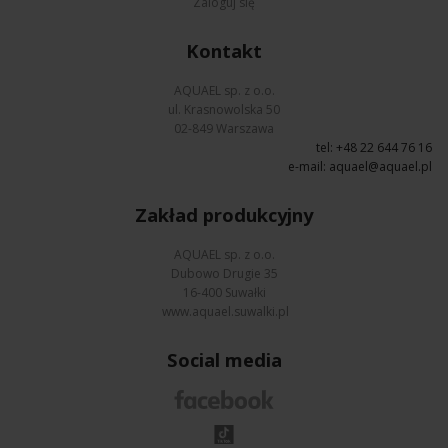
Zaloguj się
Kontakt
AQUAEL sp. z o.o.
ul. Krasnowolska 50
02-849 Warszawa
tel: +48 22 644 76 16
e-mail:
aquael@aquael.pl
Zakład produkcyjny
AQUAEL sp. z o.o.
Dubowo Drugie 35
16-400 Suwałki
www.aquael.suwalki.pl
Social media