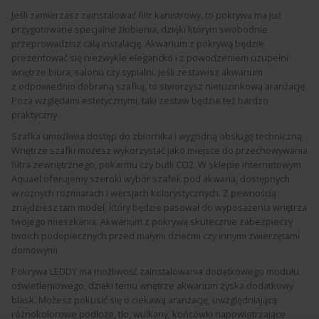
Jeśli zamierzasz zainstalować filtr kanistrowy, to pokrywa ma już
przygotowane specjalne żłobienia, dzięki którym swobodnie
przeprowadzisz całą instalację. Akwarium z pokrywą będzie
prezentować się niezwykle elegancko i z powodzeniem uzupełni
wnętrze biura, salonu czy sypialni. Jeśli zestawisz akwarium
z odpowiednio dobraną szafką, to stworzysz nietuzinkową aranżację.
Poza względami estetycznymi, taki zestaw będzie też bardzo
praktyczny.
Szafka umożliwia dostęp do zbiornika i wygodną obsługę techniczną.
Wnętrze szafki możesz wykorzystać jako miejsce do przechowywania
filtra zewnętrznego, pokarmu czy butli CO2. W sklepie internetowym
Aquael oferujemy szeroki wybór szafek pod akwaria, dostępnych
w różnych rozmiarach i wersjach kolorystycznych. Z pewnością
znajdziesz tam model, który będzie pasował do wyposażenia wnętrza
twojego mieszkania. Akwarium z pokrywą skutecznie zabezpieczy
twoich podopiecznych przed małymi dziećmi czy innymi zwierzętami
domowymi.
Pokrywa LEDDY ma możliwość zainstalowania dodatkowego modułu
oświetleniowego, dzięki temu wnętrze akwarium zyska dodatkowy
blask. Możesz pokusić się o ciekawą aranżację, uwzględniającą
różnokolorowe podłoże, tło, wulkany, końcówki napowietrzające