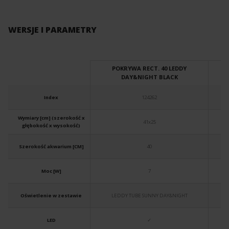
WERSJE I PARAMETRY
POKRYWA RECT. 40 LEDDY
DAY&NIGHT BLACK
Index
124262
Wymiary [cm] (szerokość x
41x25
głębokość x wysokość)
Szerokość akwarium [CM]
40
Moc [W]
7
Oświetlenie w zestawie
LEDDY TUBE SUNNY DAY&NIGHT
LED
✓