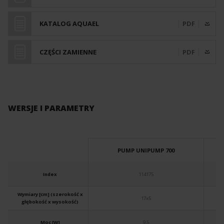
KATALOG AQUAEL
PDF
CZĘŚCI ZAMIENNE
PDF
WERSJE I PARAMETRY
PUMP UNIPUMP 700
Index
114175
Wymiary [cm] (szerokość x
17x5
głębokość x wysokość)
Moc [W]
9,5