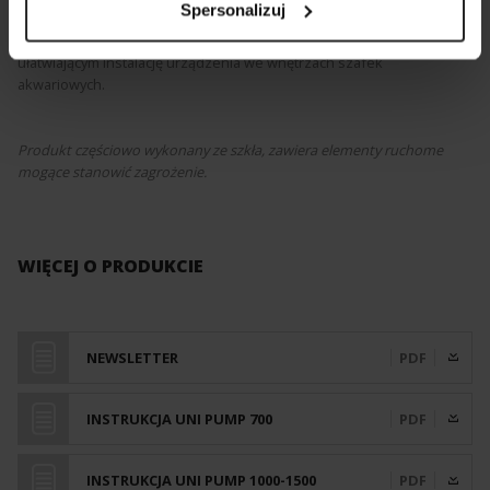
Spersonalizuj
pompy Uni Pump to niewielki rozmiar, łatwy montaż, cicha praca
i niskie zużycie energii. Zasilacz montowany jest na złączu
ułatwiającym instalację urządzenia we wnętrzach szafek
akwariowych.
Produkt częściowo wykonany ze szkła, zawiera elementy ruchome
mogące stanowić zagrożenie.
WIĘCEJ O PRODUKCIE
NEWSLETTER
PDF
INSTRUKCJA UNI PUMP 700
PDF
INSTRUKCJA UNI PUMP 1000-1500
PDF