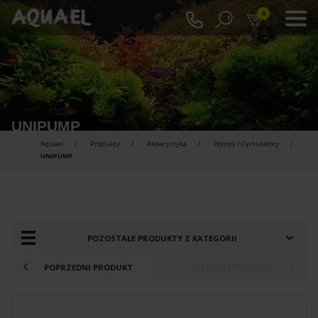
0
UNIPUMP
Aquael
Produkty
Akwarystyka
Pompy / Cyrkulatory
UNIPUMP
PRODUKTY DO PORÓWNANIA :
POZOSTAŁE PRODUKTY Z KATEGORII
POPRZEDNI PRODUKT
NASTĘPNY PRODUKT