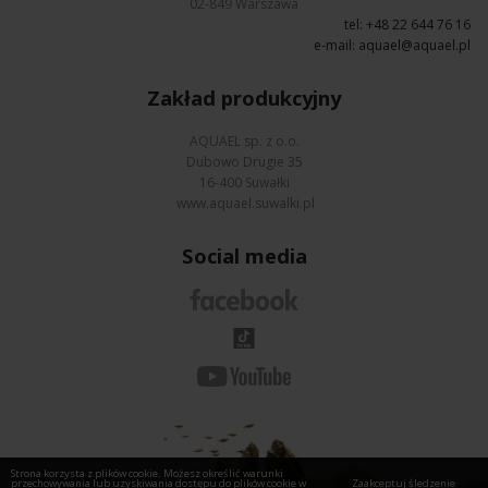
02-849 Warszawa
tel: +48 22 644 76 16
e-mail:
aquael@aquael.pl
Zakład produkcyjny
AQUAEL sp. z o.o.
Dubowo Drugie 35
16-400 Suwałki
www.aquael.suwalki.pl
Social media
Strona korzysta z plików cookie. Możesz określić warunki
przechowywania lub uzyskiwania dostępu do plików cookie w
Zaakceptuj śledzenie