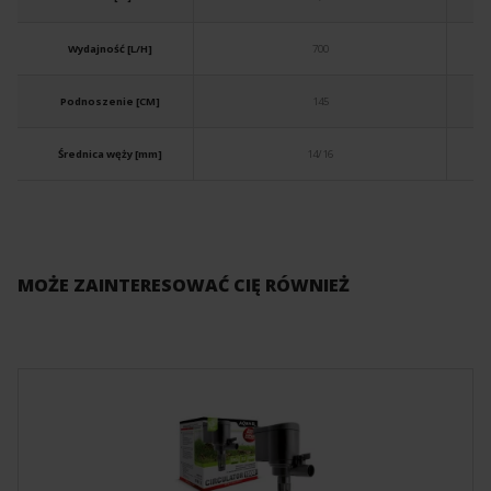
Wydajność [L/H]
700
Podnoszenie [CM]
145
Średnica węży [mm]
14/16
MOŻE ZAINTERESOWAĆ CIĘ RÓWNIEŻ