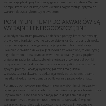
wytwarzają płaski prąd, a pompy głowicowe prąd punktowy. Wybierz
pompę, która spełni Twoje oczekiwania i zagwarantuje optymalne
warunki do życia rybom czy krewetkom.
POMPY UNI PUMP DO AKWARIÓW SĄ
WYDAJNE I ENERGOOSZCZĘDNE
W każdym akwarium powinny znaleźć się pompy, które zapewniają
prawidłowe funkcjonowanie całego zbiornika. Generują ruch wody,
przyspieszają wymianę gazową na jej powierzchni, zwiększają
uwalnianie dwutlenku węgla. Jeśli hodujesz koralowce, to one żywią
się pokarmem unoszącym się w wodzie, woda płynąca z prądem
ułatwia im zadanie, gdyż szybciej i skuteczniej wyłapują drobinki
pożywienia. Tlen jest niezbędny do życia wszystkich organizmów
żywych, pompy ułatwiają wymianę gazową i mają udział
w oczyszczaniu akwarium. Cyrkulacja wody porusza odchodami,
resztkami jedzenia wspomagając filtrowanie przez odpieniacz.
Parametry pompy powinny determinować wybór. Im silniejsze, tym
lepiej, ponieważ dzięki regulacji można zwiększyć jej wydajność i czas
użytkowania. Duże znaczenie mają gatunki ryb zamieszkujące
akwarium. Przed wyborem urządzeń warto sprawdzić, w jakich
warunkach naturalnie żyją stworzenia, i stworzyć im optymalne