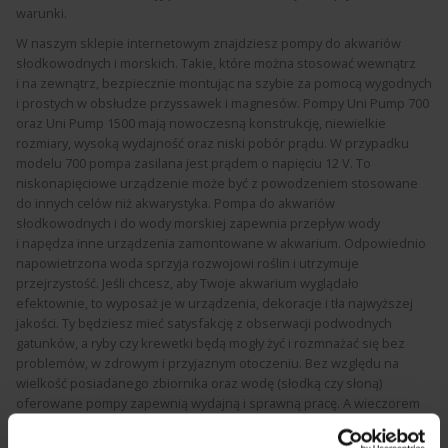
warunki.
W naszym sklepie internetowym znajdziesz pompy do akwariów
słodkowodnych i morskich. Takie, które można stosować wewnątrz
i na zewnątrz, bezpiecznie montując na szybie za pomocą wygodnych
i prostych w obsłudze przyssawek i magnesów. Pompy Uni Pump 700
oraz Uni Pump 1500 mają nowoczesną konstrukcję, niewielkie
rozmiary, wysoką wydajność oraz niski pobór prądu. W przypadku
modelu 700 pompa zasilana jest prądem o napięciu 12 V. To
niskonapięciowe urządzenie może być z powodzeniem stosowane
do innych celów niż akwarystyka. Pompa do akwariów
słodkowodnych i do wody morskiej zapewnia przepływ wody
i napędza inne urządzenia zamontowane w akwarium. Odpowiednio
napowietrzona woda sprzyja rozwojowi roślin i utrzymuje
przejrzystość. Jeśli chcesz, aby Twoje akwarium wyglądało
efektownie, to wyposaż je w urządzenia, dekoracje i tła najwyższej
jakości. Ty będziesz mieć satysfakcję z obserwacji podwodnych
gatunków, a ryby czy krewetki będą mogły żyć i rozmnażać się bez
problemów, w zdrowym i przyjaznym otoczeniu. Bez względu na
wielkość posiadanego zbiornika oraz wodę (słodką czy słoną)
oferowane pompy zapewnią wydajną i sprawną pracę. A wieczorem
nie będą zakłócać wypoczynku nocnego, nieprzyjemnym
brzęczeniem.