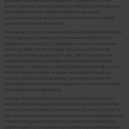
przy wyborze szafki pod krewetkarium, to jej wnętrze. Szafka
powinna być wyposażona w otwory, umożliwiające poprowadzenie
przewodów oraz węży. Niektóre meble nie mają w pełni
zabudowanej tylnej ściany, co zwiększa komfort montażu filtrów
zewnętrznych i innych akcesoriów.
Oferowana szafka pod krewetkarium posiada dwie praktyczne półki,
których gabaryty pozwalają na przechowywanie dużych filtrów
zewnętrznych czy butli CO2. Z łatwością schowasz w niej wszelkie
przewody, węże, pokarm dla rybek i inne akcesoria. Drzwiczki
skutecznie zamaskują zawartość szafki. Całość będzie stanowić
elegancki słupek w kolorze białym lub czarnym, który bez trudu
dopasujesz do istniejącej już aranżacji pomieszczenia. Taki zestaw
możesz ustawić w sypialni, w salonie, w pokoju dziecięcym czy
w biurze. Jeśli do pielęgnacji akwarium potrzebujesz drobnych
przedmiotów, takich jak nożyczki czy pęsety, to możesz na drzwiach
zamontować listwę magnetyczną.
Różnego rodzaju dodatkowe rozwiązania znajdziesz w naszym
sklepie internetowym Aquael. Jeśli obawiasz się o bezpieczeństwo
i chcesz wzmocnić szafkę pod krewetkarium, to możesz to robić na
kilka sposobów. Jednym z nich jest zastosowanie dodatkowego blatu
o zwiększonej grubości. Możesz też postawić tylną ściankę, która
poprawi stabilność. Dodatkowe wzmocnienia w postaci metalowych