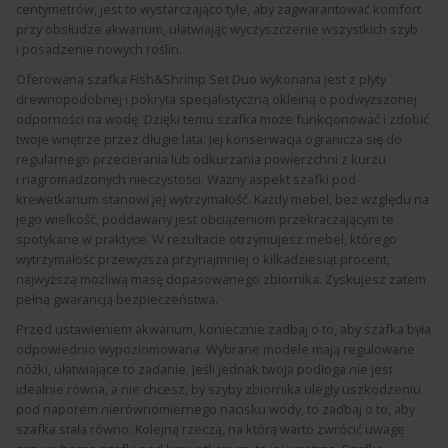
centymetrów, jest to wystarczająco tyle, aby zagwarantować komfort
przy obsłudze akwarium, ułatwiając wyczyszczenie wszystkich szyb
i posadzenie nowych roślin.
Oferowana szafka Fish&Shrimp Set Duo wykonana jest z płyty
drewnopodobnej i pokryta specjalistyczną okleiną o podwyższonej
odporności na wodę. Dzięki temu szafka może funkcjonować i zdobić
twoje wnętrze przez długie lata. Jej konserwacja ogranicza się do
regularnego przecierania lub odkurzania powierzchni z kurzu
i nagromadzonych nieczystości. Ważny aspekt szafki pod
krewetkarium stanowi jej wytrzymałość. Każdy mebel, bez względu na
jego wielkość, poddawany jest obciążeniom przekraczającym te
spotykane w praktyce. W rezultacie otrzymujesz mebel, którego
wytrzymałość przewyższa przynajmniej o kilkadziesiąt procent,
najwyższą możliwą masę dopasowanego zbiornika. Zyskujesz zatem
pełną gwarancją bezpieczeństwa.
Przed ustawieniem akwarium, koniecznie zadbaj o to, aby szafka była
odpowiednio wypoziomowana. Wybrane modele mają regulowane
nóżki, ułatwiające to zadanie. Jeśli jednak twoja podłoga nie jest
idealnie równa, a nie chcesz, by szyby zbiornika uległy uszkodzeniu
pod naporem nierównomiernego nacisku wody, to zadbaj o to, aby
szafka stała równo. Kolejną rzeczą, na którą warto zwrócić uwagę