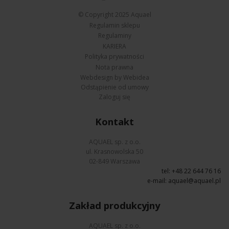
© Copyright 2025 Aquael
Regulamin sklepu
Regulaminy
KARIERA
Polityka prywatności
Nota prawna
Webdesign by Webidea
Odstąpienie od umowy
Zaloguj się
Kontakt
AQUAEL sp. z o.o.
ul. Krasnowolska 50
02-849 Warszawa
tel: +48 22 644 76 16
e-mail:
aquael@aquael.pl
Zakład produkcyjny
AQUAEL sp. z o.o.