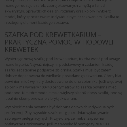
różnego rodzaju szafek, zaprojektowanych z myślą o fanach
akwarystyki. Sprawdź ich design, rozmiary oraz kolory i wybierz
model, który sprosta twoim indywidualnym oczekiwaniom. Szafka to
niezbędny element każdego zestawu.
SZAFKA POD KREWETKARIUM –
PRAKTYCZNA POMOC W HODOWLI
KREWETEK
Wybierając nową szafkę pod krewetkarium, trzeba wziąć pod uwagę
różne kryteria. Najważniejszym i podstawowym zadaniem każdej
szafki jest stabilne podparcie zbiornika. Szafka musi być zatem
dobrze dopasowana do wielkości posiadanego akwarium. Górny blat
powinien mieć wymiary dostosowane do dna zbiornika. Jeśli więc twój
zbiornik ma wymiary 100×40 centymetrów, to szafka powinna mieć
podobne. Niektóre modele mają większy blat niż obrys szafki, inne są
idealnie skomponowane z bryłą akwarium.
Wysokość mebla powinna być dobrana do twoich indywidualnych
preferencji. Zbyt wysokie szafki mogą utrudniać wykonywanie
zabiegów pielęgnacyjnych. Przyjęło się, że mebel zapewnia
praktyczne użytkowanie, jeśli ma wysokość pomiędzy 70 a 100