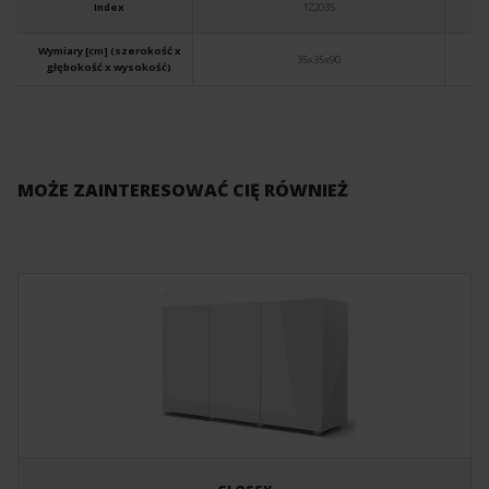
Index
122035
Wymiary [cm] (szerokość x
35x35x90
głębokość x wysokość)
MOŻE ZAINTERESOWAĆ CIĘ RÓWNIEŻ