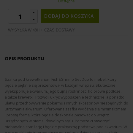
Dostępne
DODAJ DO KOSZYKA
WYSYŁKA W 48H + CZAS DOSTAWY
OPIS PRODUKTU
Szafka pod krewetkarium Fish&Shrimp Set Duo to mebel, który
będzie pięknie się prezentował w każdym wnętrzu. Skutecznie
wyeksponuje akwarium, jego bujną roślinność, kolorowe podłoże,
a także krewetki. Pozwoli ukryć wyposażenie techniczne, a ponadto
ułatwi przechowywanie pokarmu i innych akcesoriów niezbędnych do
utrzymania akwarium. Oferowana szafka wyróżnia się minimalizmem
i prostą formą, która będzie doskonale pasować do wnętrz
urządzonych w niemal dowolnym stylu. Pomoże ci stworzyć
niebanalną aranżację i będzie praktyczną podstawą pod akwarium. W
naszym sklepie internetowym Aquael znajdziesz szeroki wybór