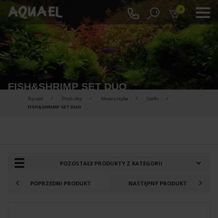
0
FISH&SHRIMP SET DUO
Aquael
Produkty
Akwarystyka
Szafki
FISH&SHRIMP SET DUO
PRODUKTY DO PORÓWNANIA :
POZOSTAŁE PRODUKTY Z KATEGORII
POPRZEDNI PRODUKT
NASTĘPNY PRODUKT