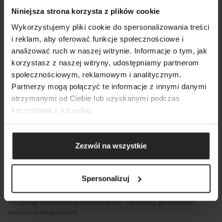
Niniejsza strona korzysta z plików cookie
Wykorzystujemy pliki cookie do spersonalizowania treści
i reklam, aby oferować funkcje społecznościowe i
analizować ruch w naszej witrynie. Informacje o tym, jak
POKAŻ PORÓWNANIE
POKAŻ LISTĘ
korzystasz z naszej witryny, udostępniamy partnerom
SZUKAJ
społecznościowym, reklamowym i analitycznym.
DODAJ NASTĘPNY
Partnerzy mogą połączyć te informacje z innymi danymi
DODAJ NASTĘPNY
DODAJ NASTĘPNY
otrzymanymi od Ciebie lub uzyskanymi podczas
korzystania z ich usług.
Zezwól na wszystkie
Bezobsługowa grzałka
Kolejnym element wyposażenia zestawu jest
grzałka FIX 2.
Spersonalizuj
Elektroniczna, szklana grzałka akwariowa z wbudowanym
mikroprocesorem automatycznie dostosowuje moc ocieplania.
Utrzymuje odpowiednią ciepłotę wody i zapobiega gwałtownym
wahaniom temperatury.