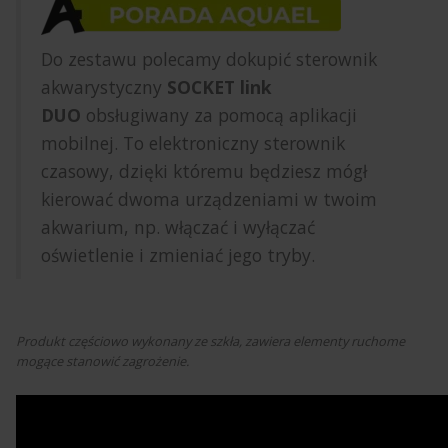
Do zestawu polecamy dokupić
sterownik
akwarystyczny
SOCKET link
DUO
obsługiwany za pomocą aplikacji
mobilnej. To elektroniczny sterownik
czasowy, dzięki któremu będziesz mógł
kierować dwoma urządzeniami w twoim
akwarium, np. włączać i wyłączać
oświetlenie i zmieniać jego tryby.
Produkt częściowo wykonany ze szkła, zawiera elementy ruchome
mogące stanowić zagrożenie.