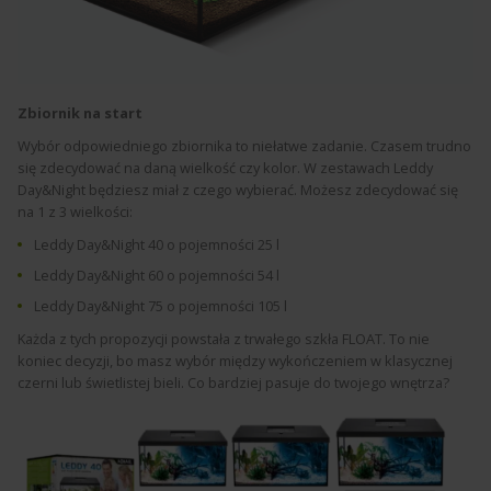
Zbiornik na start
Wybór odpowiedniego zbiornika to niełatwe zadanie. Czasem trudno
się zdecydować na daną wielkość czy kolor. W zestawach Leddy
Day&Night będziesz miał z czego wybierać. Możesz zdecydować się
na 1 z 3 wielkości:
Leddy Day&Night 40 o pojemności 25 l
Leddy Day&Night 60 o pojemności 54 l
Leddy Day&Night 75 o pojemności 105 l
Każda z tych propozycji powstała z trwałego szkła FLOAT. To nie
koniec decyzji, bo masz wybór między wykończeniem w klasycznej
czerni lub świetlistej bieli. Co bardziej pasuje do twojego wnętrza?