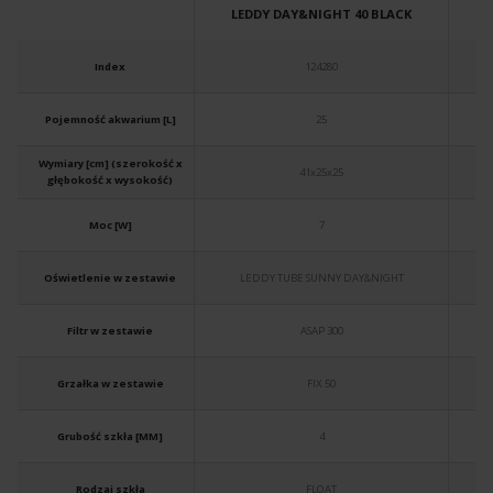
LEDDY DAY&NIGHT 40 BLACK
L
Index
124280
Pojemność akwarium [L]
25
Wymiary [cm] (szerokość x
41x25x25
głębokość x wysokość)
Moc [W]
7
Oświetlenie w zestawie
LEDDY TUBE SUNNY DAY&NIGHT
Filtr w zestawie
ASAP 300
Grzałka w zestawie
FIX 50
Grubość szkła [MM]
4
Rodzaj szkła
FLOAT