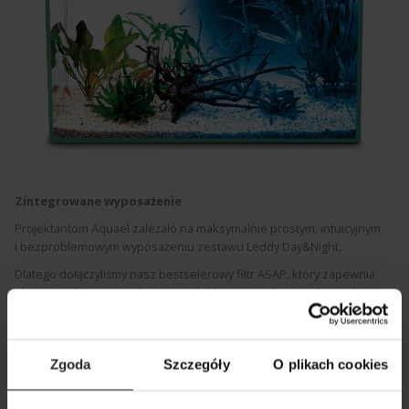
Zintegrowane wyposażenie
Projektantom Aquael zależało na maksymalnie prostym, intuicyjnym
i bezproblemowym wyposażeniu zestawu Leddy Day&Night.
Dlatego dołączyliśmy nasz
bestselerowy filtr ASAP
, który zapewnia
skuteczną filtrację mechaniczną i biologiczną. Dba też, aby woda
w twoim akwarium była odpowiednio napowietrzona. Filtr ASAP ma
transparentny pojemnik na media filtracyjne. Umożliwia to
monitorowanie poziomu zanieczyszczenia wkładu, bez konieczności
Zgoda
Szczegóły
O plikach cookies
demontowania całego urządzenia.