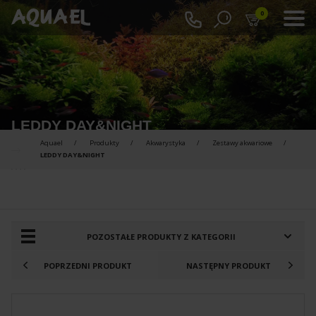
0
LEDDY DAY&NIGHT
Aquael
Produkty
Akwarystyka
Zestawy akwariowe
LEDDY DAY&NIGHT
PRODUKTY DO PORÓWNANIA :
POZOSTAŁE PRODUKTY Z KATEGORII
POPRZEDNI PRODUKT
NASTĘPNY PRODUKT