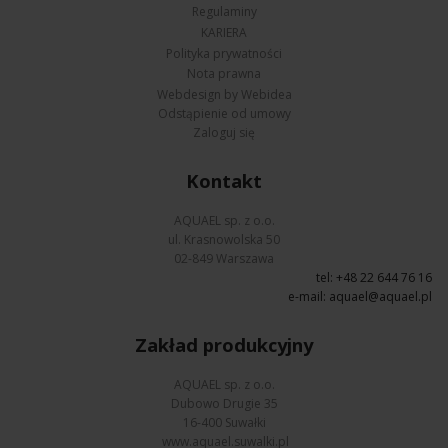
Regulaminy
KARIERA
Polityka prywatności
Nota prawna
Webdesign by Webidea
Odstąpienie od umowy
Zaloguj się
Kontakt
AQUAEL sp. z o.o.
ul. Krasnowolska 50
02-849 Warszawa
tel: +48 22 644 76 16
e-mail:
aquael@aquael.pl
Zakład produkcyjny
AQUAEL sp. z o.o.
Dubowo Drugie 35
16-400 Suwałki
www.aquael.suwalki.pl