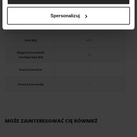
WATERLIGHT QUADRO
Spersonalizuj
Index
100497
Moc [W]
4X10
Długość przewodu
10
zasilającego [M]
Praca w wodzie
✓
Praca poza wodą
✓
MOŻE ZAINTERESOWAĆ CIĘ RÓWNIEŻ