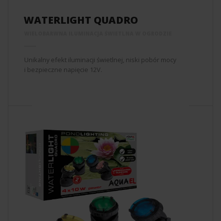
WATERLIGHT QUADRO
WIELOBARWNA ILUMINACJA ŚWIETLNA W OGRODZIE
Unikalny efekt iluminacji świetlnej, niski pobór mocy
i bezpieczne napięcie 12V.