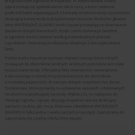
w egzotycznym ogrodzie w tropikach. W zieleni wodne rośliny
zaprezentują się spektakularnie także nocą, a kolor niebieski
podkreśli błękit wypływających z kaskady strumieni wody czy wzmocni
atrakcyjną barwę wody w przydomowym basenie. Ruchome głowice
lamp WATERLIGHT QUADRO marki Aquael pozwalają na skierowanie
światła w różnych kierunkach, dzięki czemu iluminacje świetlne
w ogrodzie można zmienić według indywidualnych potrzeb
i upodobań. Gwarancja producenta obejmuje 2 lata użytkowania
lamp.
Polska marka Aquael proponuje również szereg różnorodnych
rozwiązań do zbiorników wodnych, w których potrzebne jest stałe
oczyszczanie wody. Oferujemy filtry zewnętrzne i wewnętrzne,
a także pompy o różnej mocy przeznaczone do zbiorników
o rozmaitej pojemności. W naszym sklepie znajdziesz też dysze
fontannowe, które pozwolą na ustawienie wysokich i efektownych
strumieni rozpryskującej się wody. Wybierz to, co najlepsze do
Twojego ogrodu, i spraw, aby jego krajobraz stał się atrakcyjny
zarówno za dnia, jak i nocą. Kolorowe oświetlenie WATERLIGHT
QUADRO to tylko jedna z wielu naszych propozycji. Zapraszamy do
zapoznania się z pełną ofertą firmy Aquael.