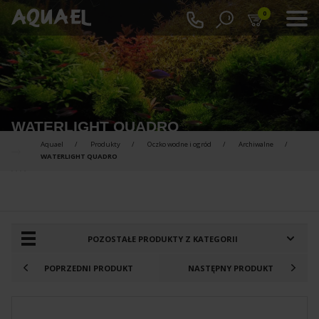
0
WATERLIGHT QUADRO
Aquael
Produkty
Oczko wodne i ogród
Archiwalne
WATERLIGHT QUADRO
PRODUKTY DO PORÓWNANIA :
POZOSTAŁE PRODUKTY Z KATEGORII
POPRZEDNI PRODUKT
NASTĘPNY PRODUKT