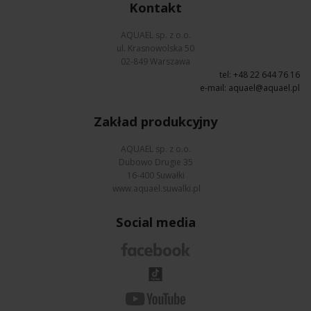
Kontakt
AQUAEL sp. z o.o.
ul. Krasnowolska 50
02-849 Warszawa
tel: +48 22 644 76 16
e-mail:
aquael@aquael.pl
Zakład produkcyjny
AQUAEL sp. z o.o.
Dubowo Drugie 35
16-400 Suwałki
www.aquael.suwalki.pl
Social media