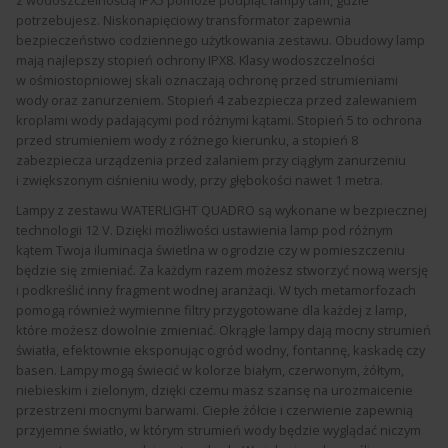
potrzebujesz. Niskonapięciowy transformator zapewnia
bezpieczeństwo codziennego użytkowania zestawu. Obudowy lamp
mają najlepszy stopień ochrony IPX8. Klasy wodoszczelności
w ośmiostopniowej skali oznaczają ochronę przed strumieniami
wody oraz zanurzeniem. Stopień 4 zabezpiecza przed zalewaniem
kroplami wody padającymi pod różnymi kątami. Stopień 5 to ochrona
przed strumieniem wody z różnego kierunku, a stopień 8
zabezpiecza urządzenia przed zalaniem przy ciągłym zanurzeniu
i zwiększonym ciśnieniu wody, przy głębokości nawet 1 metra.
Lampy z zestawu WATERLIGHT QUADRO są wykonane w bezpiecznej
technologii 12 V. Dzięki możliwości ustawienia lamp pod różnym
kątem Twoja iluminacja świetlna w ogrodzie czy w pomieszczeniu
będzie się zmieniać. Za każdym razem możesz stworzyć nową wersję
i podkreślić inny fragment wodnej aranżacji. W tych metamorfozach
pomogą również wymienne filtry przygotowane dla każdej z lamp,
które możesz dowolnie zmieniać. Okrągłe lampy dają mocny strumień
światła, efektownie eksponując ogród wodny, fontannę, kaskadę czy
basen. Lampy mogą świecić w kolorze białym, czerwonym, żółtym,
niebieskim i zielonym, dzięki czemu masz szansę na urozmaicenie
przestrzeni mocnymi barwami. Ciepłe żółcie i czerwienie zapewnią
przyjemne światło, w którym strumień wody będzie wyglądać niczym