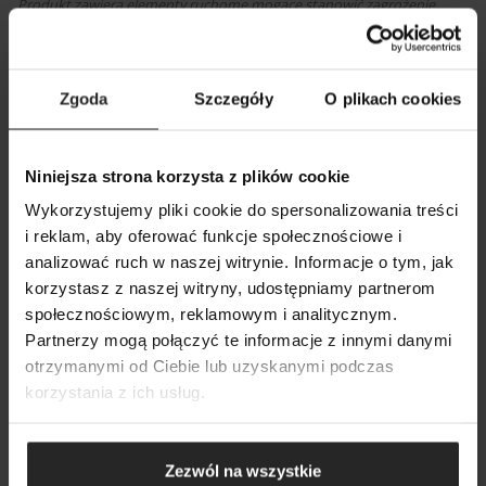
Produkt zawiera elementy ruchome mogące stanowić zagrożenie.
WIĘCEJ O PRODUKCIE
Zgoda
Szczegóły
O plikach cookies
Niniejsza strona korzysta z plików cookie
ZDJĘCIA
ZIP
Wykorzystujemy pliki cookie do spersonalizowania treści
i reklam, aby oferować funkcje społecznościowe i
KATALOG AQUAEL
PDF
analizować ruch w naszej witrynie. Informacje o tym, jak
POKAŻ PORÓWNANIE
POKAŻ LISTĘ
korzystasz z naszej witryny, udostępniamy partnerom
SZUKAJ
CZĘŚCI ZAMIENNE
PDF
społecznościowym, reklamowym i analitycznym.
DODAJ NASTĘPNY
Partnerzy mogą połączyć te informacje z innymi danymi
DODAJ NASTĘPNY
DODAJ NASTĘPNY
otrzymanymi od Ciebie lub uzyskanymi podczas
korzystania z ich usług.
WERSJE I PARAMETRY
Zezwól na wszystkie