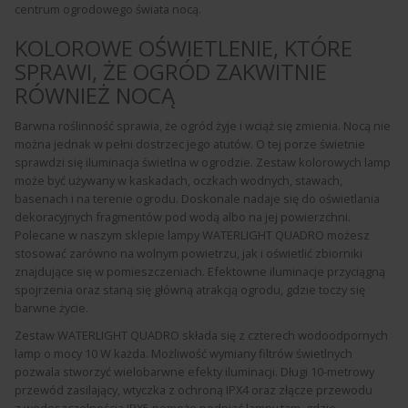
centrum ogrodowego świata nocą.
KOLOROWE OŚWIETLENIE, KTÓRE
SPRAWI, ŻE OGRÓD ZAKWITNIE
RÓWNIEŻ NOCĄ
Barwna roślinność sprawia, że ogród żyje i wciąż się zmienia. Nocą nie
można jednak w pełni dostrzec jego atutów. O tej porze świetnie
sprawdzi się iluminacja świetlna w ogrodzie. Zestaw kolorowych lamp
może być używany w kaskadach, oczkach wodnych, stawach,
basenach i na terenie ogrodu. Doskonale nadaje się do oświetlania
dekoracyjnych fragmentów pod wodą albo na jej powierzchni.
Polecane w naszym sklepie lampy WATERLIGHT QUADRO możesz
stosować zarówno na wolnym powietrzu, jak i oświetlić zbiorniki
znajdujące się w pomieszczeniach. Efektowne iluminacje przyciągną
spojrzenia oraz staną się główną atrakcją ogrodu, gdzie toczy się
barwne życie.
Zestaw WATERLIGHT QUADRO składa się z czterech wodoodpornych
lamp o mocy 10 W każda. Możliwość wymiany filtrów świetlnych
pozwala stworzyć wielobarwne efekty iluminacji. Długi 10-metrowy
przewód zasilający, wtyczka z ochroną IPX4 oraz złącze przewodu
z wodoszczelnością IPX5 pomoże podpiąć lampy tam, gdzie