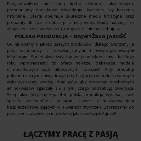
Przygotowaliśmy niezliczoną liczbę dekoracji akwariowych,
proponujemy dodatkowe oświetlenie, kamienie czy korzenie
naturalne. Oferta obejmuje skuteczne media filtracyjne oraz
preparaty dbające o dobre parametry wody. Mamy nadzieję, że
znajdziesz u nas wszystko to, czego aktualnie potrzebujesz.
POLSKA PRODUKCJA – NAJWYŻSZA JAKOŚĆ
Od lat dbamy o jakość naszych produktów, dlatego tworzymy je
przy współpracy z doświadczonymi i wyspecjalizowanymi
inżynierami. Sprzęt akwarystyczny wciąż udoskonalamy – każdego
roku wprowadzamy do oferty nowsze, ciekawsze modele
o dodatkowych bądź ulepszonych funkcjach. Przy produkcji
pokarmu dla rybek akwariowych i tych żyjących w oczkach wodnych
wykorzystujemy wiedzę ichtiologów, aby proporcje niezbędnych
aminokwasów zgadzały się z tym, czego potrzebują zwierzęta.
Sklep akwarystyczny Aquael to polska produkcja, wysoka jakość
sprzętu, akcesoriów i pokarmu, zawsze z poszanowaniem
bezpieczeństwa żyjących w akwariach stworzeń. Zapraszamy do
przejrzenia wszystkich możliwości, jakie czekają w Aquael!
ŁĄCZYMY PRACĘ Z PASJĄ