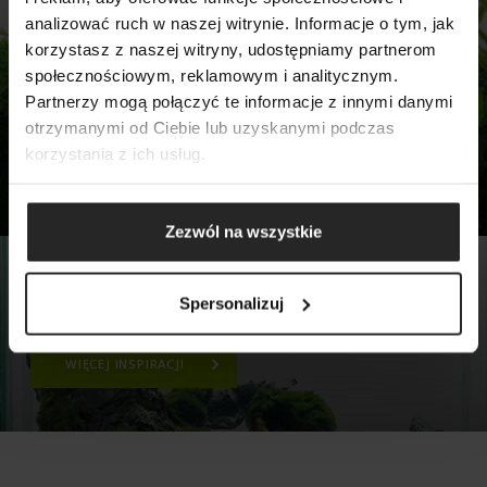
analizować ruch w naszej witrynie. Informacje o tym, jak
MCHARIUM
korzystasz z naszej witryny, udostępniamy partnerom
SZUKAJ
Niesamowity efekt gwarantowany.
społecznościowym, reklamowym i analitycznym.
Stwórz oryginalną aranżację
Partnerzy mogą połączyć te informacje z innymi danymi
akwariową
otrzymanymi od Ciebie lub uzyskanymi podczas
korzystania z ich usług.
WIĘCEJ INSPIRACJI
Zezwól na wszystkie
INSPIRACJE
Spersonalizuj
Wyjątkowa aranżacja akwarium!
WIĘCEJ INSPIRACJI