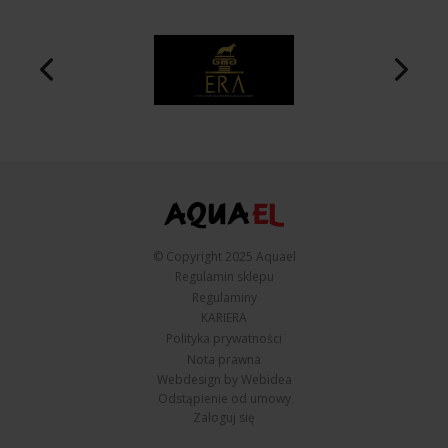
© Copyright 2025 Aquael
Regulamin sklepu
Regulaminy
KARIERA
Polityka prywatności
Nota prawna
Webdesign by Webidea
Odstąpienie od umowy
Zaloguj się