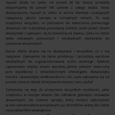
Aquael działa na rynku od ponad 40 lat. Nasze produkty
eksportujemy do ponad 100 państw z całego świata. Sklep
akwarystyczny Aquael to ukłon w stronę klientów szukających
najwyższej jakości sprzętu w rozsądnych cenach. To tutaj
znajdziesz wszystko, co potrzebne do stworzenia pierwszego
akwarium lub rozbudowy posiadanej kolekcji. Jeżeli jesteś fanem
akwarystyki i zajmujesz się tą dziedziną od dawna, czeka na ciebie
wiele ciekawych, pomocnych i niezbędnych elementów do
zestawów akwariowych
.
Nasza oferta skupia się na akwarystyce i wszystkim, co z nią
związane. Zajmujemy się także produkcją i sprzedażą wyrobów
niezbędnych do zagospodarowania oczka wodnego. Rybkom
zapewniamy między innymi wysokiej jakości
pokarm
stworzony
przy współpracy z doświadczonymi ichtiologami. Akwarystyka
morska i akwarystyka słodkowodna to coś, czym zajmujemy się od
ponad czterech dekad. W tej kwestii możesz nam zaufać!
Zachęcamy cię więc do przejrzenia wszystkich możliwości, jakie
znajdziesz w naszym sklepie. Nie zabraknie gotowych zestawów
akwariowych, ale również sprzętu, który możesz wykorzystać
w celu udoskonalenia posiadanych już zbiorników. Mamy dla Ciebie
na przykład
filtry wewnętrzne
.