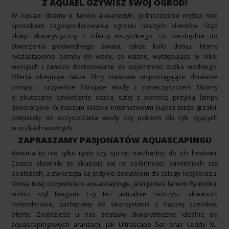
Z AQUAEL OŻYWISZ SWÓJ OGRÓD!
W Aquael dbamy o fanów akwarystyki, jednocześnie myśląc nad
sposobem zagospodarowania ogrodu naszych klientów. Stąd
sklep akwarystyczny z ofertą wszystkiego, co niezbędne do
stworzenia podwodnego świata, także koło domu. Mamy
niezastąpione pompy do wody, co ważne, występujące w kilku
wersjach i zawsze dostosowane do pojemności oczka wodnego.
Oferta obejmuje także filtry stawowe wspomagające działanie
pompy i oczywiście filtrujące wodę z zanieczyszczeń. Dbamy
o skuteczne
oświetlenie
oczka, tutaj z pomocą przyjdą lampy
dekoracyjne. W naszym sklepie internetowym kupisz także
grzałki
,
preparaty do oczyszczania wody czy pokarm dla ryb żyjących
w oczkach wodnych.
ZAPRASZAMY PASJONATÓW AQUASCAPINGU
Akwaria to nie tylko rybki czy sprzęt niezbędny do ich hodowli.
Często zbiorniki te skupiają się na roślinności, kamieniach czy
podłożach, a zwierzęta są jedynie dodatkiem do całego krajobrazu.
Mowa tutaj oczywiście o aquascapingu. Jeśli jesteś fanem Ryuboku,
wolisz styl Iwagumi czy też aktualnie tworzysz akwarium
holenderskie, zachęcamy do skorzystania z naszej szerokiej
oferty. Znajdziesz u nas zestawy akwarystyczne idealne do
aquascapingowych aranżacji, jak Ultrascape Set oraz Leddy XL.