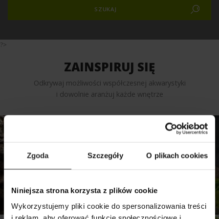
?>
ZAINSPIRUJ SIĘ
Odkrywaj możliwości współczesnej akwarystyki
i dowolnie aranżuj każde wnętrze
NANO KREWETKARIUM
Twoje własne krewetkarium -
Zgoda
Szczegóły
O plikach cookies
ciekawy sposób dekoracji wnętrza
WIĘCEJ INSPIRACJI
Niniejsza strona korzysta z plików cookie
Wykorzystujemy pliki cookie do spersonalizowania treści
i reklam, aby oferować funkcje społecznościowe i