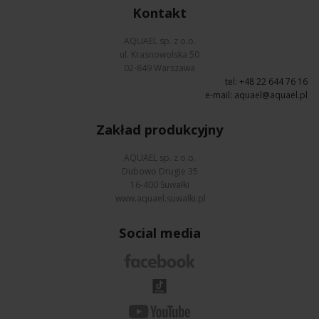
Kontakt
AQUAEL sp. z o.o.
ul. Krasnowolska 50
02-849 Warszawa
tel: +48 22 644 76 16
e-mail:
aquael@aquael.pl
Zakład produkcyjny
AQUAEL sp. z o.o.
Dubowo Drugie 35
16-400 Suwałki
www.aquael.suwalki.pl
Social media