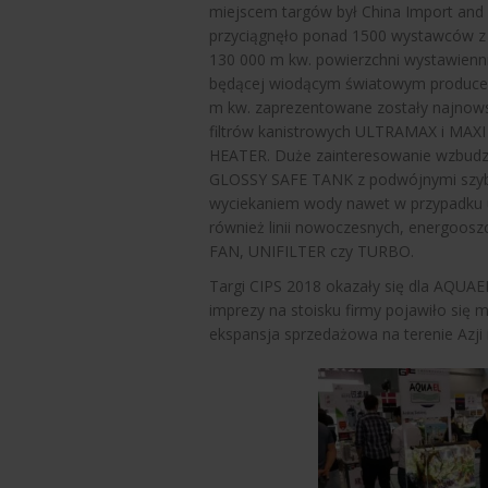
miejscem targów był China Import and
przyciągnęło ponad 1500 wystawców z c
130 000 m kw. powierzchni wystawienn
będącej wiodącym światowym producen
m kw. zaprezentowane zostały najnowsz
filtrów kanistrowych ULTRAMAX i MAX
HEATER. Duże zainteresowanie wzbudzi
GLOSSY SAFE TANK z podwójnymi szyba
wyciekaniem wody nawet w przypadku u
również linii nowoczesnych, energoos
FAN, UNIFILTER czy TURBO.
Targi CIPS 2018 okazały się dla AQUAE
imprezy na stoisku firmy pojawiło się
ekspansja sprzedażowa na terenie Azji i 