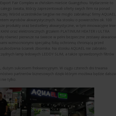
 Export Fair Complex w chińskim mieście Guangzhou. Wydarzenie to
ałego świata, którzy zaprezentowali oferty swych firm na ponad
iczej. Wśród uczestników targów nie mogło zabraknąć firmy AQUAEL
tem wyrobów akwarystycznych. Na stoisku o powierzchni ok. 100
e produkty oraz bestsellery akwarystyczne, w tym innowacyjne linie
I KANI oraz elektronicznych grzałem PLATINIUM HEATER i ULTRA
ły również pierwsze na świecie w pełni bezpieczne zestawy akwario
mi wzmocnionymi specjalną folią ochronną chroniącą przed
szkodzenia ścianek zbiornika. Na stoisku AQUAEL nie zabrakło
zczędnych lamp ledowych LEDDY SLIM, a także sprawdzonych filtrów
L dużym sukcesem frekwencyjnym. W ciągu czterech dni trwania
 mnóstwo partnerów biznesowych dzięki którym możliwa będzie dalsza
nie tylko.