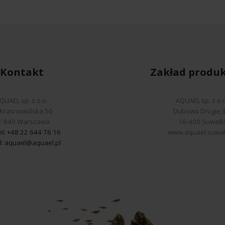
Kontakt
Zakład produk
QUAEL sp. z o.o.
AQUAEL sp. z o.o
. Krasnowolska 50
Dubowo Drugie 
2-849 Warszawa
16-400 Suwałk
el: +48 22 644 76 16
www.aquael.suwalk
l:
aquael@aquael.pl