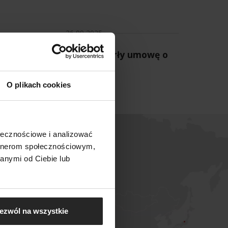
26 09 2025
uael i Grupa Plaček zawarły umowę o
rategicznej współpracy
O plikach cookies
ołecznościowe i analizować
artnerom społecznościowym,
anymi od Ciebie lub
ezwól na wszystkie