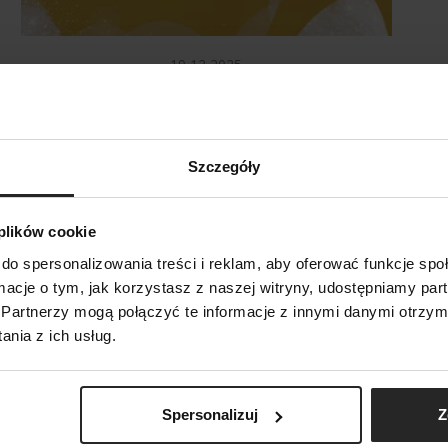
19 12 2025
Życzenia
Aq
st
Szczegóły
 plików cookie
do spersonalizowania treści i reklam, aby oferować funkcje sp
SZUKAJ
ormacje o tym, jak korzystasz z naszej witryny, udostępniamy p
Partnerzy mogą połączyć te informacje z innymi danymi otrzym
nia z ich usług.
Spersonalizuj
Z