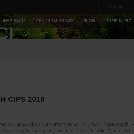
O firmie
INSPIRACJE
BLOG
GDZIE KUPIĆ
CENTRUM PORAD
CI
OCZ
NE
AKWARIA
AKCESORIA
NOWOŚ
POKRYWY AKWARIOWE
ARCHIWALNE
POMP
PODŁOŻA
FILTRY
E
PREPARATY
MEDIA 
POKARM DLA RYBEK
STERY
ATORY
DEKORACJE AKWARIOWE
OŚWIE
 CIPS 2018
miejsce już 22 edycja China International Pet Show – największych i –
owych targów zoologicznych w rejonie Azji i Pacyfiku. Tym razem