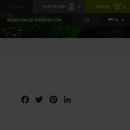
Kontakt
PORTAL B2B
KOSZYK
REJESTRACJA PRODUKTÓW
PL
KO WODNE I OGRÓD
CI
GRZAŁKI
ARCHIWALNE
Y
PREPARATY
POKARMY
FILTRACYJNE
ZIELONE ŚCIANY
LIZATORY
FILTRY BASENOWE
TLENIE
AKCESORIA
Facebook
Twitter
Pinterest
LinkedIn