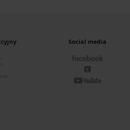
cyjny
Social media
.
35
i
i.pl