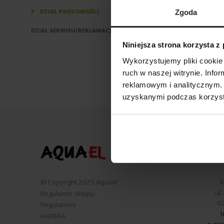
Dział Ksi
DZIAŁ KSIĘGOWOŚCI
Zgoda
DZIAŁ SERWISU/REKLAMACJI
Niniejsza strona korzysta z
tel:
22 273 9
Wykorzystujemy pliki cookie 
czynne od p
ruch w naszej witrynie. Inf
reklamowym i analitycznym. 
uzyskanymi podczas korzysta
© Copyright 2025 Aquael
A
ul
Regulamin sklepu
0
Regulaminy
t
KARIERA