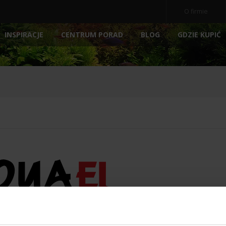
O firmie
INSPIRACJE
BLOG
GDZIE KUPIĆ
CENTRUM PORAD
OCZ
NE
AKWARIA
AKCESORIA
NOWOŚ
POKRYWY AKWARIOWE
ARCHIWALNE
POMP
PODŁOŻA
FILTRY
E
PREPARATY
MEDIA 
POKARM DLA RYBEK
STERY
ATORY
DEKORACJE AKWARIOWE
OŚWIE