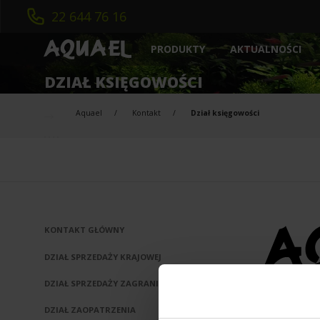
22 644 76 16
AKTUALNOŚCI
PRODUKTY
AKWARYSTYKA
DZIAŁ KSIĘGOWOŚCI
INTELIGENTNE AKWARIUM
MEDIA FILTRACYJ
Aquael
Kontakt
Dział księgowości
NOWOŚCI
OŚWIETLENIE
ZESTAWY AKWARIOWE
GRZAŁKI
SZAFKI
NAPOWIETRZACZ
FILTRY WEWNĘTRZNE
STERYLIZATORY
FILTRY ZEWNĘTRZNE
POMPY / CYRKUL
KONTAKT GŁÓWNY
DZIAŁ SPRZEDAŻY KRAJOWEJ
DZIAŁ SPRZEDAŻY ZAGRANICZNEJ
DZIAŁ ZAOPATRZENIA