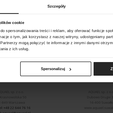
ęgowości:
Szczegóły
 plików cookie
6 09
do spersonalizowania treści i reklam, aby oferować funkcje sp
SZUKAJ
oniedziałku do piątku od 8:00 do 16:00
ormacje o tym, jak korzystasz z naszej witryny, udostępniamy p
Partnerzy mogą połączyć te informacje z innymi danymi otrzym
nia z ich usług.
Spersonalizuj
Z
Kontakt
Zakład produk
QUAEL sp. z o.o.
AQUAEL sp. z o.o
. Krasnowolska 50
Dubowo Drugie 
2-849 Warszawa
16-400 Suwałk
el: +48 22 644 76 16
www.aquael.suwalk