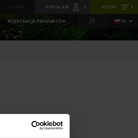
Kontakt
PORTAL B2B
KOSZYK
REJESTRACJA PRODUKTÓW
PL
KO WODNE I OGRÓD
CI
GRZAŁKI
ARCHIWALNE
Y
PREPARATY
POKARMY
FILTRACYJNE
ZIELONE ŚCIANY
LIZATORY
FILTRY BASENOWE
TLENIE
AKCESORIA