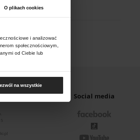
O plikach cookies
ołecznościowe i analizować
artnerom społecznościowym,
anymi od Ciebie lub
ezwól na wszystkie
cyjny
Social media
.
35
i
i.pl