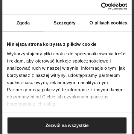
CZYTAJ TAKŻE:
Zgoda
Szczegóły
O plikach cookies
Niniejsza strona korzysta z plików cookie
Wykorzystujemy pliki cookie do spersonalizowania treści
i reklam, aby oferować funkcje społecznościowe i
analizować ruch w naszej witrynie. Informacje o tym, jak
14 05 2026
korzystasz z naszej witryny, udostępniamy partnerom
SZUKAJ
Ostrzeżenie przed stroną podszywającą się pod
społecznościowym, reklamowym i analitycznym.
firmę Aquael
Partnerzy mogą połączyć te informacje z innymi danymi
otrzymanymi od Ciebie lub uzyskanymi podczas
korzystania z ich usług.
Zezwól na wszystkie