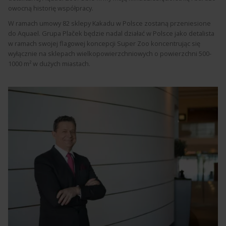
owocną historię współpracy.
W ramach umowy 82 sklepy Kakadu w Polsce zostaną przeniesione
do Aquael. Grupa Plaček będzie nadal działać w Polsce jako detalista
w ramach swojej flagowej koncepcji Super Zoo koncentrując się
wyłącznie na sklepach wielkopowierzchniowych o powierzchni 500-
1000 m² w dużych miastach.