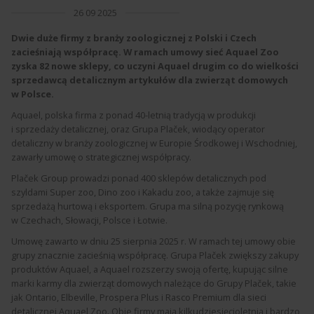
26 09 2025
Dwie duże firmy z branży zoologicznej z Polski i Czech
zacieśniają współpracę. W ramach umowy sieć Aquael Zoo
zyska 82 nowe sklepy, co uczyni Aquael drugim co do wielkości
sprzedawcą detalicznym artykułów dla zwierząt domowych
w Polsce.
Aquael, polska firma z ponad 40-letnią tradycją w produkcji
i sprzedaży detalicznej, oraz Grupa Plaček, wiodący operator
detaliczny w branży zoologicznej w Europie Środkowej i Wschodniej,
zawarły umowę o strategicznej współpracy.
Plaček Group prowadzi ponad 400 sklepów detalicznych pod
szyldami Super zoo, Dino zoo i Kakadu zoo, a także zajmuje się
sprzedażą hurtową i eksportem. Grupa ma silną pozycję rynkową
w Czechach, Słowacji, Polsce i Łotwie.
Umowę zawarto w dniu 25 sierpnia 2025 r. W ramach tej umowy obie
grupy znacznie zacieśnią współpracę. Grupa Plaček zwiększy zakupy
produktów Aquael, a Aquael rozszerzy swoją ofertę, kupując silne
marki karmy dla zwierząt domowych należące do Grupy Plaček, takie
jak Ontario, Elbeville, Prospera Plus i Rasco Premium dla sieci
detalicznej Aquael Zoo. Obie firmy mają kilkudziesięcioletnią i bardzo