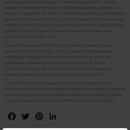
te wzbogacą naszą istniejącą sieć detaliczną Aquael Zoo. Razem
będziemy prowadzić sieć ponad 120 sklepów na rynku polskim, co
uczyni nas drugim co do wielkości sprzedawcą detalicznym artykułów
dla zwierząt domowych w naszym kraju. Strategiczna umowa pozwoli
również wzmocnić pozycję naszych wiodących marek (Aquael i Comfy
Appetit) na rynkach czeskim i słowackim poprzez zwiększenie
obecności w sieci Super Zoo”.
Dušan Plaček, właściciel Plaček Group, dodał: „Jesteśmy bardzo
zadowoleni z tej współpracy. Częścią naszej długoterminowej
strategii jest zastąpienie części importu z Dalekiego Wschodu
produktami wytwarzanymi w Unii Europejskiej oraz dalsze
rozszerzanie naszej głównej koncepcji Super Zoo. Aquael jest
idealnym partnerem, który pomoże nam osiągnąć ten cel”.
Takie działania znacznie wzmocnią pozycję rynkową obu firm
i stworzą nowe możliwości rozwoju w dynamicznej branży produktów
dla zwierząt domowych. Zacieśnienie współpracy pomiędzy firmami
odczują również klienci dzięki urozmaiconej ofercie produktów.
Facebook
Twitter
Pinterest
LinkedIn