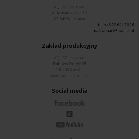
AQUAEL sp. z o.o.
ul. Krasnowolska 50
02-849 Warszawa
tel: +48 22 644 76 16
e-mail:
aquael@aquael.pl
Zakład produkcyjny
AQUAEL sp. z o.o.
Dubowo Drugie 35
16-400 Suwałki
www.aquael.suwalki.pl
Social media