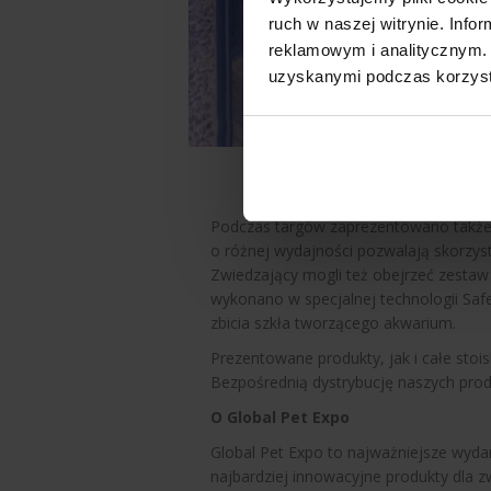
ruch w naszej witrynie. Inf
reklamowym i analitycznym. 
uzyskanymi podczas korzysta
Podczas targów zaprezentowano także
o różnej wydajności pozwalają skorzys
Zwiedzający mogli też obejrzeć zesta
wykonano w specjalnej technologii Sa
zbicia szkła tworzącego akwarium.
Prezentowane produkty, jak i całe stoi
Bezpośrednią dystrybucję naszych pro
O Global Pet Expo
Global Pet Expo to najważniejsze wyda
najbardziej innowacyjne produkty dla 