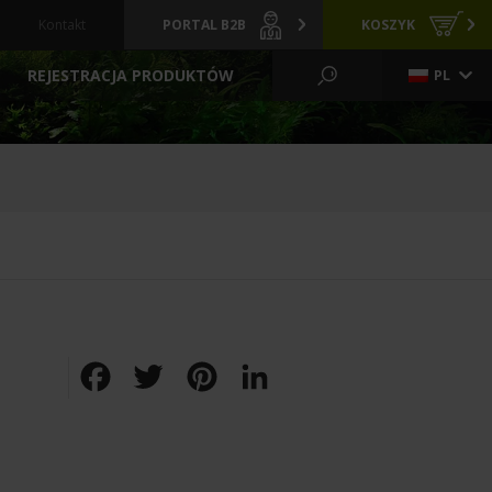
Kontakt
PORTAL B2B
KOSZYK
REJESTRACJA PRODUKTÓW
PL
KO WODNE I OGRÓD
CI
GRZAŁKI
ARCHIWALNE
Y
PREPARATY
POKARMY
FILTRACYJNE
ZIELONE ŚCIANY
LIZATORY
FILTRY BASENOWE
TLENIE
AKCESORIA
Facebook
Twitter
Pinterest
LinkedIn