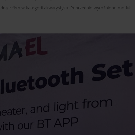
 jedną z firm w kategorii akwarystyka. Poprzednio wyróżniono moduł