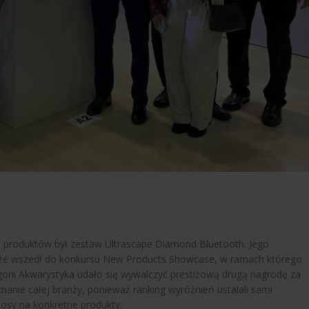
l produktów był
zestaw Ultrascape Diamond Bluetooth
. Jego
 że wszedł do konkursu New Products Showcase, w ramach którego
rii Akwarystyka udało się wywalczyć prestiżową drugą nagrodę za
anie całej branży, ponieważ ranking wyróżnień ustalali sami
łosy na konkretne produkty.