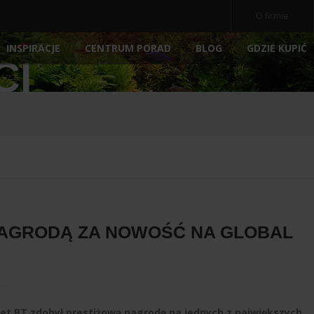
O firmie
INSPIRACJE
BLOG
GDZIE KUPIĆ
CENTRUM PORAD
CI
OCZ
NE
AKWARIA
AKCESORIA
NOWOŚ
POKRYWY AKWARIOWE
ARCHIWALNE
POMP
PODŁOŻA
FILTRY
E
PREPARATY
MEDIA 
POKARM DLA RYBEK
STERY
ATORY
DEKORACJE AKWARIOWE
OŚWIE
NAGRODĄ ZA NOWOŚĆ NA GLOBAL
t BT zdobył prestiżową nagrodę na jednych z największych