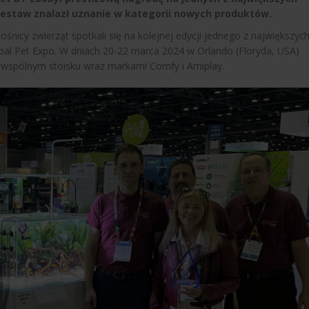
Zestaw znalazł uznanie w kategorii nowych produktów.
łośnicy zwierząt spotkali się na kolejnej edycji jednego z największyc
al Pet Expo. W dniach 20-22 marca 2024 w Orlando (Floryda, USA)
 wspólnym stoisku wraz markami Comfy i Amiplay.