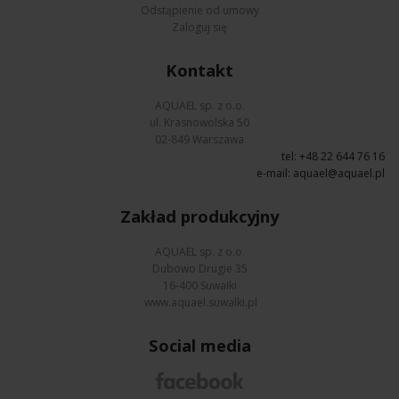
Odstąpienie od umowy
Zaloguj się
Kontakt
AQUAEL sp. z o.o.
ul. Krasnowolska 50
02-849 Warszawa
tel: +48 22 644 76 16
e-mail:
aquael@aquael.pl
Zakład produkcyjny
AQUAEL sp. z o.o.
Dubowo Drugie 35
16-400 Suwałki
www.aquael.suwalki.pl
Social media