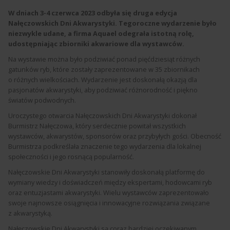
W dniach 3-4 czerwca 2023 odbyła się druga edycja
Nałęczowskich Dni Akwarystyki. Tegoroczne wydarzenie było
niezwykle udane, a firma Aquael odegrała istotną rolę,
udostępniając zbiorniki akwariowe dla wystawców.
Na wystawie można było podziwiać ponad pięćdziesiąt różnych
gatunków ryb, które zostały zaprezentowane w 35 zbiornikach
o różnych wielkościach. Wydarzenie jest doskonałą okazją dla
pasjonatów akwarystyki, aby podziwiać różnorodność i piękno
światów podwodnych.
Uroczystego otwarcia Nałęczowskich Dni Akwarystyki dokonał
Burmistrz Nałęczowa, który serdecznie powitał wszystkich
wystawców, akwarystów, sponsorów oraz przybyłych gości. Obecność
Burmistrza podkreślała znaczenie tego wydarzenia dla lokalnej
społeczności i jego rosnącą popularność.
Nałęczowskie Dni Akwarystyki stanowiły doskonałą platformę do
wymiany wiedzy i doświadczeń między ekspertami, hodowcami ryb
oraz entuzjastami akwarystyki. Wielu wystawców zaprezentowało
swoje najnowsze osiągnięcia i innowacyjne rozwiązania związane
z akwarystyką.
Nałęczowskie Dni Akwarystyki są coraz bardziej oczekiwanym