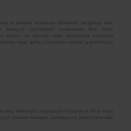
wany w pokrywę urządzenia efektywnie zatrzymuje duże
ie zmniejsza częstotliwość serwisowania filtra. Samo
ardzo proste i nie wymaga nawet wyjmowania urządzenia
 pokrywę, wyjąć gąbkę z koszyczka i opłukać ją pod bieżącą
ia węży wlotowych i wylotowych. Pozostała w filtrze woda
wójnych zaworów kulowych. Zamykają one jednocześnie wlot