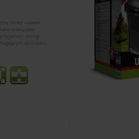
który zdobył uznanie
wane rozwiązania
przyjazność obsługi.
magających zbiornikach,