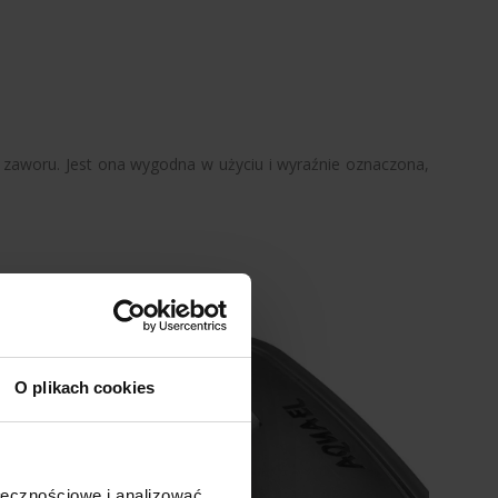
go zaworu. Jest ona wygodna w użyciu i wyraźnie oznaczona,
O plikach cookies
ołecznościowe i analizować