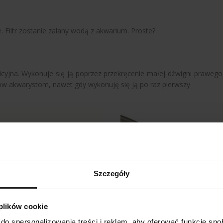
 Filtr zostanie zalany wodą z akwarium. Proste?
intuicyjna. Wykonuje się ją poprzez przekręcenie małej dźwigni prawe
ów akwarystom, nawet gdy wykonuję się ją po raz pierwszy.
Szczegóły
 plików cookie
do spersonalizowania treści i reklam, aby oferować funkcje sp
SZUKAJ