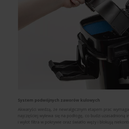
System podwójnych zaworów kulowych
Akwaryści wiedzą, że newralgicznym etapem prac wymagają
najczęściej wylewa się na podłogę, co budzi uzasadnioną
i wylot filtra w pokrywie oraz światło węży i blokują niek