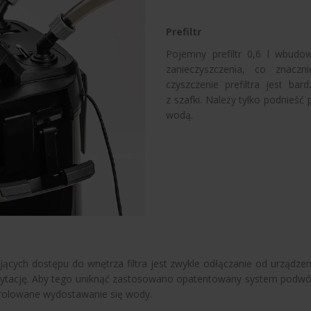
Prefiltr
Pojemny prefiltr 0,6 l wbudo
zanieczyszczenia, co znaczn
czyszczenie prefiltra jest b
z szafki. Należy tylko podnieść
wodą.
cych dostępu do wnętrza filtra jest zwykle odłączanie od urządzen
 irytację. Aby tego uniknąć zastosowano opatentowany system pod
ontrolowane wydostawanie się wody.