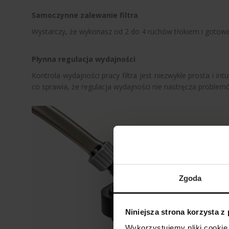
Samoczynne zalewanie filtra
Wystarczy, że wykonasz od 2 do 4 ruchów tłokiem i gotowe.
Płynna regulacja wydajności
Kontrola wydajności pracy filtra jest niezwykle prosta i 
co sprawia, że regulacja wydajności nie nastręcza problem
Zgoda
Niniejsza strona korzysta z
Wykorzystujemy pliki cookie 