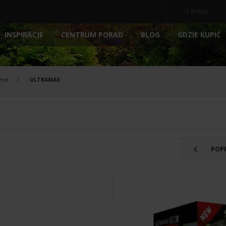
O firmie
INSPIRACJE
BLOG
GDZIE KUPIĆ
CENTRUM PORAD
OCZ
NE
AKWARIA
AKCESORIA
NOWOŚ
rzne
ULTRAMAX
POKRYWY AKWARIOWE
ARCHIWALNE
POMP
PODŁOŻA
FILTRY
E
PREPARATY
MEDIA 
POKARM DLA RYBEK
STERY
POP
ATORY
DEKORACJE AKWARIOWE
OŚWIE