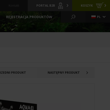
Kontakt
PORTAL B2B
KOSZYK
REJESTRACJA PRODUKTÓW
PL
KO WODNE I OGRÓD
CI
GRZAŁKI
ARCHIWALNE
Y
PREPARATY
POKARMY
FILTRACYJNE
ZIELONE ŚCIANY
LIZATORY
FILTRY BASENOWE
RZEDNI PRODUKT
NASTĘPNY PRODUKT
TLENIE
AKCESORIA