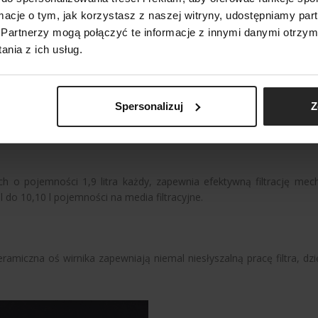
ormacje o tym, jak korzystasz z naszej witryny, udostępniamy p
POKAŻ PORÓWNANIE
POKAŻ LISTĘ
DODAJ NASTĘPNY
DODAJ NASTĘPNY
DODAJ NASTĘPNY
Partnerzy mogą połączyć te informacje z innymi danymi otrzym
nia z ich usług.
Spersonalizuj
Z
Sy
h o pojemności 1,9 litra każdy, zapewnia efektywną filtrację mech
 l do 10,10 l pojemności na media filtracyjne.
miczna oś wirnika zapewniają niemal niesłyszalną pracę filtra, d