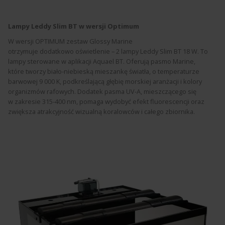
Lampy Leddy Slim BT w wersji Optimum
W wersji OPTIMUM zestaw Glossy Marine
otrzymuje dodatkowo oświetlenie – 2 lampy Leddy Slim BT 18 W. To
lampy sterowane w aplikacji Aquael BT. Oferują pasmo Marine,
które tworzy biało-niebieską mieszankę światła, o temperaturze
barwowej 9 000 K, podkreślającą głębię morskiej aranżacji i kolory
organizmów rafowych. Dodatek pasma UV-A, mieszczącego się
w zakresie 315-400 nm, pomaga wydobyć efekt fluorescencji oraz
zwiększa atrakcyjność wizualną koralowców i całego zbiornika.