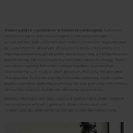
Komora piąta – cyrkulator w komorze retencyjnej
: Cyrkulator
umieszcza się na dnie na podstawce z czterema mocnymi
przyssawkami. Jego zadaniem jest nadać ruch wodzie i wypompować
ją z powrotem do akwarium. Oczyszczona woda z tej komory jest
wypompowywana ku górze przez elastyczną rurkę, a następnie przez
wylot kulkowy zakończony płaską końcówką wraca do obiegu. Wylot
umożliwia regulację kierunku i zasięgu wypływu, co powoduje
równomierny ruch wody w całym akwarium, kluczowy dla ukwiałów
i koralowców. Rurka ma szeroką końcówkę wylotową, dzięki czemu
wypływ zapewnia delikatny prąd wody. W razie potrzeby rurkę można
skrócić lub dołączyć dodatkowe elementy (opcjonalnie).
Komora retencyjna jest wyposażona w funkcjonalną skalę. Objętość
jest podawana w litrach i galonach, dzięki czemu skala jest
uniwersalna dla użytkowników różnych systemów metrycznych.