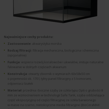
Najważniejsze cechy produktu:
Zastosowanie
: akwarystyka morska
Rodzaj filtracji
: filtracja mechaniczna, biologiczna i chemiczna
(opcjonalnie)
Funkcja
: wspiera rozwój koralowców i ukwiałów, imituje naturalne
falowanie w dolnych częściach akwarium
Konstrukcja
: otwarty zbiornik o wymiarach 60x58x50 cm
o pojemności ok. 170 l, tylny panel filtracyjny z 5 komorami,
odpieniacz białek
Materiał
: przednia i boczne szyby ze szkła typu Opti o grubości 8
mm ze wzmocnieniem w technologii Safe Tank, szyba oddzielająca
część ekspozycyjną od części filtracyjnej ze szkła barwionego
w masie na czarno, nietoksyczne media filtracyjne (BioCeraMAX