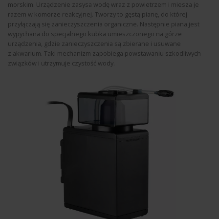
morskim. Urządzenie zasysa wodę wraz z powietrzem i miesza je
razem w komorze reakcyjnej. Tworzy to gęstą pianę, do której
przyłączają się zanieczyszczenia organiczne. Następnie piana jest
wypychana do specjalnego kubka umieszczonego na górze
urządzenia, gdzie zanieczyszczenia są zbierane i usuwane
z akwarium. Taki mechanizm zapobiega powstawaniu szkodliwych
związków i utrzymuje czystość wody.