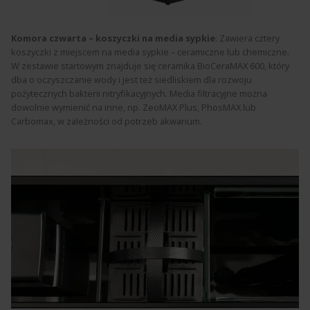
Komora czwarta – koszyczki na media sypkie
: Zawiera cztery
koszyczki z miejscem na media sypkie – ceramiczne lub chemiczne.
W zestawie startowym znajduje się ceramika BioCeraMAX 600, który
dba o oczyszczanie wody i jest też siedliskiem dla rozwoju
pożytecznych bakterii nitryfikacyjnych. Media filtracyjne można
dowolnie wymienić na inne, np. ZeoMAX Plus, PhosMAX lub
Carbomax, w zależności od potrzeb akwarium.