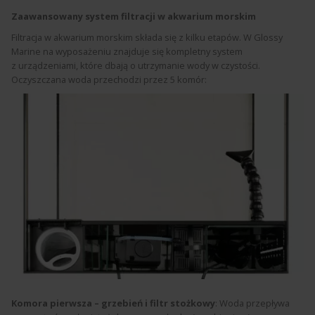
Zaawansowany system filtracji w akwarium morskim
Filtracja w akwarium morskim składa się z kilku etapów. W Glossy
Marine na wyposażeniu znajduje się kompletny system
z urządzeniami, które dbają o utrzymanie wody w czystości.
Oczyszczana woda przechodzi przez 5 komór:
Komora pierwsza – grzebień i filtr stożkowy
: Woda przepływa