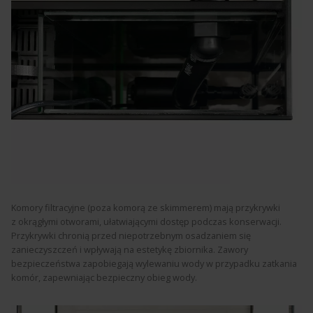
Komory filtracyjne (poza komorą ze skimmerem) mają przykrywki
z okrągłymi otworami, ułatwiającymi dostęp podczas konserwacji.
Przykrywki chronią przed niepotrzebnym osadzaniem się
zanieczyszczeń i wpływają na estetykę zbiornika. Zawory
bezpieczeństwa zapobiegają wylewaniu wody w przypadku zatkania
komór, zapewniając bezpieczny obieg wody.