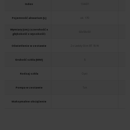
Index
134431
Pojemność akwarium [L]
ok. 170
Wymiary [cm] (szerokość x
60x58x50
głębokość x wysokość)
Oświetlenie w zestawie
2 x Leddy Slim BT 18 W
Grubość szkła [MM]
8
Rodzaj szkła
Opti
Pompa w zestawie
Tak
Maksymalne obciążenie