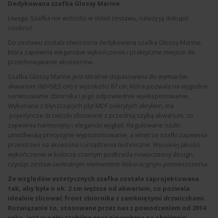
Dedykowana szafka Glossy Marine
Uwaga: Szafka nie wchodzi w skład zestawu, należy ją dokupić
osobno!
Do zestawu została stworzona dedykowana szafka Glossy Marine,
która zapewnia eleganckie wykończenie i praktyczne miejsce do
przechowywanie akcesoriów.
Szafka Glossy Marine jest idealnie dopasowana do wymiarów
akwarium (60×58,5 cm) o wysokości 87 cm, która pozwala na wygodne
serwisowanie zbiornika i jego odpowiednie wyeksponowanie.
Wykonana z błyszczących płyt MDF pokrytych akrylem, ma
pojedyncze drzwiczki zlicowane z przednią szybą akwarium, co
zapewnia harmonijny i elegancki wygląd. Regulowane nóżki
umożliwiają precyzyjne wypoziomowanie, a wnętrze szafki zapewnia
przestrzeń na akcesoria i urządzenia techniczne. Wysokiej jakości
wykończenie w kolorze czarnym podkreśla nowoczesny design,
czyniąc zestaw centralnym elementem dekoracyjnym pomieszczenia.
Ze względów estetycznych szafka została zaprojektowana
tak, aby była o ok. 2 cm węższa od akwarium, co pozwala
idealnie zlicować front zbiornika z zamkniętymi drzwiczkami.
Rozwiązanie to, stosowane przez nas z powodzeniem od 2014
roku, jest w pełni stabilne oraz nie wpływa na obniżenie