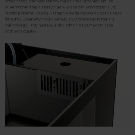
przez otwór, osłonięty żebrowaną osłonką (grzebieniem), co
w pierwszym etapie zatrzymuje większe zanieczyszczenia (np.
resztki pokarmu, osady). Następnie woda wpływa do specjalnego
filtra (tzw. „skarpety”), wykonanego z wytrzymałego materiału
nylonowego. Tutaj następuje dokładna filtracja mechaniczna
drobnych cząstek.