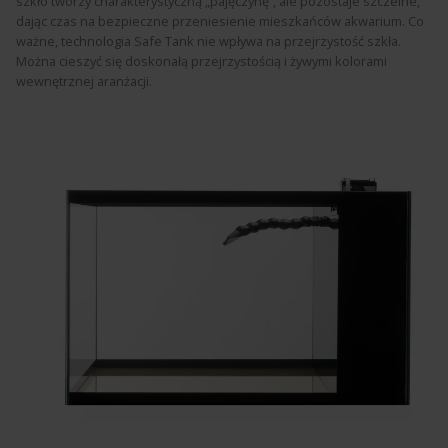
szkło tworzy charakterystyczną „pajęczynę”, ale pozostaje szczelne,
dając czas na bezpieczne przeniesienie mieszkańców akwarium. Co
ważne, technologia Safe Tank nie wpływa na przejrzystość szkła.
Można cieszyć się doskonałą przejrzystością i żywymi kolorami
wewnętrznej aranżacji.