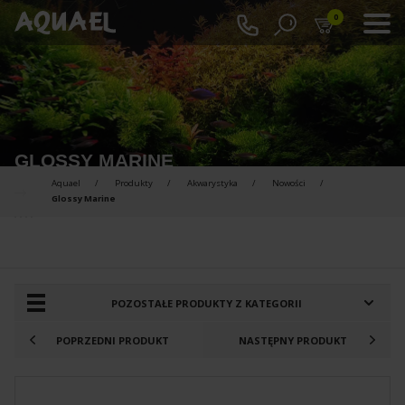
0
GLOSSY MARINE
Aquael
Produkty
Akwarystyka
Nowości
Glossy Marine
PRODUKTY DO PORÓWNANIA :
POZOSTAŁE PRODUKTY Z KATEGORII
POPRZEDNI PRODUKT
NASTĘPNY PRODUKT