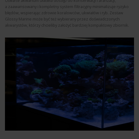
Otwarte akwarium ułatwia dostęp do konserwacji i aranżacji,
a zaawansowany i kompletny system filtracyjny minimalizuje ryzyko
błędów, wspierając zdrowie koralowców, ukwiałów i ryb. Zestaw
Glossy Marine może być też wybierany przez doświadczonych
akwarystów, którzy chcieliby założyć bardziej kompaktowy zbiornik.