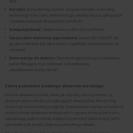
600)
Korzyści
: Kompaktowy rozmiar, bezpieczeństwo autorskiej
technologii Safe Tank, łatwa obsługa, idealny dla początkujących
i zaawansowanych akwarystów morskich
Kompatybilność
: dedykowana szafka Glossy Marine
Opcjonalne elementy wyposażenia
: lampa Ultra Slim BT 60,
grzałka Platinium lub Ultra Heater Day&Night (niedołączone do
zestawu)
Dwie wersje do wyboru
: Standard wyposażony w kompletny
panel filtracyjny oraz Optimum
z dodatkowym
oświetleniem
Leddy
Slim
BT
Zalety posiadania średniego akwarium morskiego
Średnie akwaria morskie, takie jak AQUAEL Glossy Marine, są
idealnym wyborem dla początkujących akwarystów, którzy chcą
rozpocząć słonowodną przygodę. Kompaktowy rozmiar pozwala na
umieszczenie akwarium w miejscach o ograniczonej przestrzeni,
zapewniając jednocześnie estetyczny element dekoracyjny, który
wprowadza do wnętrz piękno podwodnego świata.