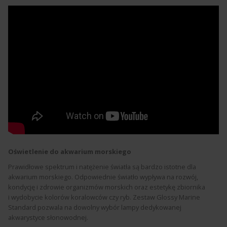
Oświetlenie do akwarium morskiego
Prawidłowe spektrum i natężenie światła są bardzo istotne dla
akwarium morskiego. Odpowiednie światło wypływa na rozwój,
kondycję i zdrowie organizmów morskich oraz estetykę zbiornika
i wydobycie kolorów koralowców czy ryb. Zestaw Glossy Marine
Standard pozwala na dowolny wybór lampy dedykowanej
akwarystyce słonowodnej.