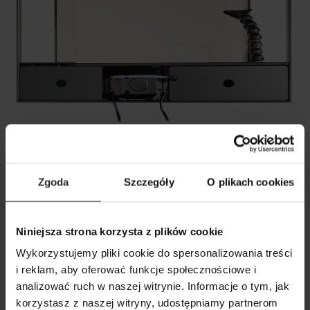
Zgoda
Szczegóły
O plikach cookies
Odpieniacz białek – serce filtracji w zbiorniku morskim
Niniejsza strona korzysta z plików cookie
Odpieniacz białek to kluczowy element wyposażenia akwarium
Wykorzystujemy pliki cookie do spersonalizowania treści
morskiego, który usuwa zanieczyszczenia organiczne, takie jak
i reklam, aby oferować funkcje społecznościowe i
resztki pokarmu, odchody ryb i inne substancje, zanim zaczną one
rozkładać się i negatywnie wpływać na jakość wody. Jego mechanizm
analizować ruch w naszej witrynie. Informacje o tym, jak
polega na mieszaniu wody z powietrzem dzięki wirnikowi
POKAŻ PORÓWNANIE
POKAŻ LISTĘ
korzystasz z naszej witryny, udostępniamy partnerom
SZUKAJ