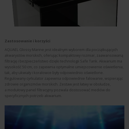
Zastosowanie i korzyści
AQUAEL Glossy Marine jest idealnym wyborem dla początkujących
akwarystów morskich, oferując kompaktowy rozmiar, zaawansowaną
filtrację i bezpieczeństwo dzięki technologii Safe Tank. Akwarium ma
wysokość 50 cm, co zapewnia optymalne umiejscowienie oświetlenia,
tak, aby ukwiały i koralowce były odpowiednio oświetlone.
Regulowany cyrkulator zapewnia odpowiednie falowanie, wspierając
zdrowie organizmów morskich. Zestaw jest łatwy w obsłudze,
a modułowy panel filtracyjny pozwala dostosować mediów do
specyficznych potrzeb akwarium.