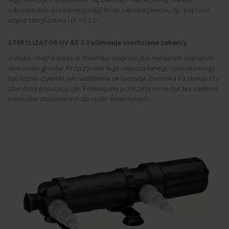
odpowiednio wcześniej podjąć kroki zapobiegawcze, np. poprzez
użycie sterylizatora UV AS 2.0.
STERYLIZATOR UV AS 2.0 eliminuje niechciane zakwity
Zielona i mętna woda w zbiorniku wodnym jest wyraźnym sygnałem
obecności glonów. Przyczynami tego niepożądanego zjawiska mogą
być różne czynniki, jak nadmierna ekspozycja zbiornika na słońce czy
zbyt duża populacja ryb. Potencjalną przyczyną może być też nadmiar
nawozów stosowanych do roślin akwariowych.