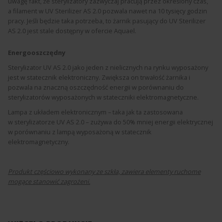
uwagę fakt, że sterylizatory zazwyczaj pracują przez określony czas,
a
filament
w UV
Sterilizer
AS 2.0 pozwala nawet na 10 tysięcy godzin
pracy. Jeśli będzie taka potrzeba, to żarnik pasujący do UV
Sterilizer
AS 2.0 jest stale dostępny w ofercie
Aquael
.
Energooszczędny
Sterylizator UV AS 2.0 jako jeden z nielicznych na rynku wyposażony
jest w statecznik elektroniczny. Zwiększa on trwałość
żarnika
i
pozwala na znaczną oszczędność energii w porównaniu do
sterylizatorów wyposażonych w stateczniki elektromagnetyczne.
Lampa z układem elektronicznym – taka jak ta zastosowana
w sterylizatorze UV AS 2.0 – zużywa do 50% mniej energii elektrycznej
w porównaniu z lampą wyposażoną w statecznik
elektromagnetyczny.
Produkt częściowo wykonany ze szkła, zawiera elementy ruchome
mogące stanowić zagrożeni.