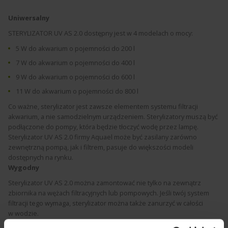
Uniwersalny
STERYLIZATOR UV AS 2.0
dostępny jest w 4 modelach o mocy:
5 W do akwarium o pojemności do 200 l
7 W do akwarium o pojemności do 400 l
9 W do akwarium o pojemności do 600 l
11 W do akwarium o pojemności do 800 l
Co ważne, sterylizator jest zawsze elementem systemu filtracji
akwarium, a nie samodzielnym urządzeniem. Sterylizatory muszą być
podłączone do pompy, która będzie tłoczyć wodę przez lampę.
Sterylizator UV AS 2.0 firmy
Aquael
może być zasilany zarówno
zewnętrzną pompą, jak i filtrem, pasuje do większości modeli
dostępnych na rynku.
Wygodny
Sterylizator UV AS 2.0 można zamontować nie tylko na zewnątrz
zbiornika na wężach filtracyjnych lub pompowych. Jeśli twój system
filtracji tego wymaga, sterylizator można także zanurzyć w całości
w wodzie.