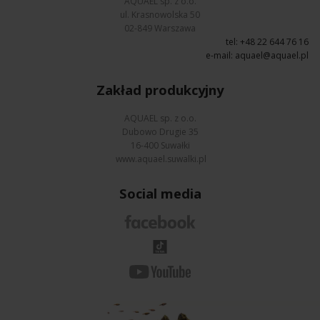
AQUAEL sp. z o.o.
ul. Krasnowolska 50
02-849 Warszawa
tel: +48 22 644 76 16
e-mail:
aquael@aquael.pl
Zakład produkcyjny
AQUAEL sp. z o.o.
Dubowo Drugie 35
16-400 Suwałki
www.aquael.suwalki.pl
Social media