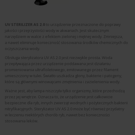
UV STERILIZER AS 2.0
to urządzenie przeznaczone do poprawy
jakości i przejrzystości wody w akwariach. Jest skutecznym
narzędziem w walce z efektem zielonej i mętnej wody. Zmniejsza,
a nawet eliminuje konieczność stosowania środków chemicznych do
oczyszczania wody.
Obsługa sterylizatora UV AS 2.0 jest niezwykle prosta. Woda
przepływająca przez urządzenie poddawana jest działaniu
promieniowania ultrafioletowego, emitowanego przez filament
umieszczony w tulei. Światło uszkadza glony, bakterie i patogeny,
które są głównymi winowajcami zmętnienia i zazielenienia wody.
Ważne jest, aby lampa niszczyła tylko organizmy, które przechodzą
przez jej wnętrze. Oznacza to, że urządzenie jest całkowicie
bezpieczne dla ryb, innych zwierząt wodnych i pożytecznych bakterii
nitryfikacyjnych. Sterylizator UV AS 2.0 może być również przydatny
w leczeniu niektórych chorób ryb, nawet bez konieczności
stosowania leków.