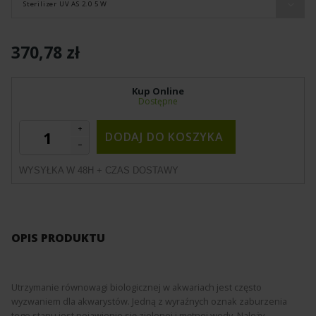
Sterilizer UV AS 2.0 5 W
370,78 zł
Kup Online
Dostępne
DODAJ DO KOSZYKA
WYSYŁKA W 48H + CZAS DOSTAWY
OPIS PRODUKTU
Utrzymanie równowagi biologicznej w akwariach jest często
wyzwaniem dla akwarystów. Jedną z wyraźnych oznak zaburzenia
tego stanu jest pojawienie się zielonej i mętnej wody. Należy