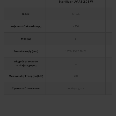
Sterilizer UV AS 2.0 5 W
Index
131278
Pojemność akwarium [L]
< 200
Moc [W]
5
Średnica węży [mm]
12/16, 16/22, 19/25
Długość przewodu
1,9
zasilającego [M]
Maksymalny Przepływ [L/H]
400
Żywotność żarnika UV
do 10 tys. godz.