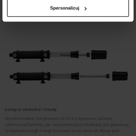
środki ostrożności.
Spersonalizuj
Łatwy w obsłudze i trwały
Wysoka trwałość Sterylizatora UV AS 2.0, wyrażona zarówno
solidnością
filamentu
, jak i wspomnianą już obudową, jest gwarancją,
że będziemy mogli z niego korzystać przez wiele lat. Biorąc pod