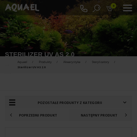
0
STERILIZER UV AS 2.0
Aquael
Produkty
Akwarystyka
Sterylizatory
Sterilizer UV AS 2.0
PRODUKTY DO PORÓWNANIA :
POZOSTAŁE PRODUKTY Z KATEGORII
POPRZEDNI PRODUKT
NASTĘPNY PRODUKT