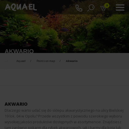
0
AKWARIO
Aquael
Points on map
Akwario
AKWARIO
Dlaczego warto udać się do sklepu akwarystycznego na ulicy Bielskiej
19 lok. 04 w Opolu? Przede wszystkim z powodu szerokiego wyboru
wysokiej jakości produktów dostępnych w asortymencie. Znajdziesz
tam zarówno pokarm dla rybek akwariowych, jak i karmy dla kota lub