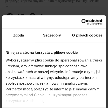
i propozycji zapraszamy do punktu stacjonarnego na ulicy Bielskiej
19.
Facebook
Twitter
Pinterest
LinkedIn
Zgoda
Szczegóły
O plikach cookies
CZYTAJ TAKŻE:
Niniejsza strona korzysta z plików cookie
Wykorzystujemy pliki cookie do spersonalizowania treści
i reklam, aby oferować funkcje społecznościowe i
analizować ruch w naszej witrynie. Informacje o tym, jak
korzystasz z naszej witryny, udostępniamy partnerom
SZUKAJ
społecznościowym, reklamowym i analitycznym.
14 05 2026
Partnerzy mogą połączyć te informacje z innymi danymi
Ostrzeżenie przed stroną podszywającą się pod
otrzymanymi od Ciebie lub uzyskanymi podczas
firmę Aquael
korzystania z ich usług.