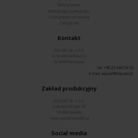
Nota prawna
Webdesign by Webidea
Odstąpienie od umowy
Zaloguj się
Kontakt
AQUAEL sp. z o.o.
ul. Krasnowolska 50
02-849 Warszawa
tel: +48 22 644 76 16
e-mail:
aquael@aquael.pl
Zakład produkcyjny
AQUAEL sp. z o.o.
Dubowo Drugie 35
16-400 Suwałki
www.aquael.suwalki.pl
Social media