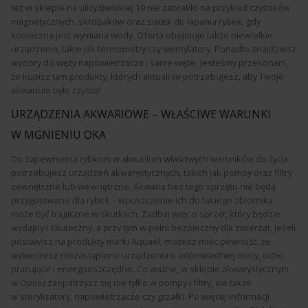
też w sklepie na ulicy Bielskiej 19 nie zabrakło na przykład czyścików
magnetycznych, skrobaków oraz siatek do łapania rybek, gdy
konieczna jest wymiana wody. Oferta obejmuje także niewielkie
urządzenia, takie jak termometry czy wentylatory. Ponadto znajdziesz
wyciory do węży napowietrzacza i same węże. Jesteśmy przekonani,
że kupisz tam produkty, których aktualnie potrzebujesz, aby Twoje
akwarium było czyste!
URZĄDZENIA AKWARIOWE – WŁAŚCIWE WARUNKI
W MGNIENIU OKA
Do zapewnienia rybkom w akwarium właściwych warunków do życia
potrzebujesz urządzeń akwarystycznych, takich jak pompy oraz filtry
zewnętrzne lub wewnętrzne. Akwaria bez tego sprzętu nie będą
przygotowane dla rybek – wpuszczenie ich do takiego zbiornika
może być tragiczne w skutkach. Zadbaj więc o sprzęt, który będzie
wydajny i skuteczny, a przy tym w pełni bezpieczny dla zwierząt. Jeżeli
postawisz na produkty marki Aquael, możesz mieć pewność, że
wybierzesz niezastąpione urządzenia o odpowiedniej mocy, cicho
pracujące i energooszczędne. Co ważne, w sklepie akwarystycznym
w Opolu zaopatrzysz się nie tylko w pompy i filtry, ale także
w sterylizatory, napowietrzacze czy grzałki. Po więcej informacji