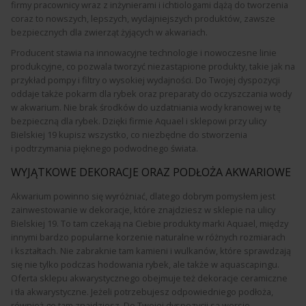
firmy pracownicy wraz z inżynierami i ichtiologami dążą do tworzenia
coraz to nowszych, lepszych, wydajniejszych produktów, zawsze
bezpiecznych dla zwierząt żyjących w akwariach.
Producent stawia na innowacyjne technologie i nowoczesne linie
produkcyjne, co pozwala tworzyć niezastąpione produkty, takie jak na
przykład pompy i filtry o wysokiej wydajności. Do Twojej dyspozycji
oddaje także pokarm dla rybek oraz preparaty do oczyszczania wody
w akwarium. Nie brak środków do uzdatniania wody kranowej w tę
bezpieczną dla rybek. Dzięki firmie Aquael i sklepowi przy ulicy
Bielskiej 19 kupisz wszystko, co niezbędne do stworzenia
i podtrzymania pięknego podwodnego świata.
WYJĄTKOWE DEKORACJE ORAZ PODŁOŻA AKWARIOWE
Akwarium powinno się wyróżniać, dlatego dobrym pomysłem jest
zainwestowanie w dekoracje, które znajdziesz w sklepie na ulicy
Bielskiej 19. To tam czekają na Ciebie produkty marki Aquael, między
innymi bardzo popularne korzenie naturalne w różnych rozmiarach
i kształtach. Nie zabraknie tam kamieni i wulkanów, które sprawdzają
się nie tylko podczas hodowania rybek, ale także w aquascapingu.
Oferta sklepu akwarystycznego obejmuje też dekoracje ceramiczne
i tła akwarystyczne. Jeżeli potrzebujesz odpowiedniego podłoża,
również go tam znajdziesz. Do Twojej dyspozycji są wersje