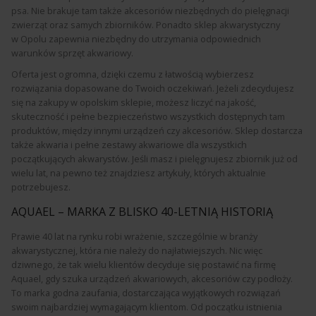
psa. Nie brakuje tam także akcesoriów niezbędnych do pielęgnacji
zwierząt oraz samych zbiorników. Ponadto sklep akwarystyczny
w Opolu zapewnia niezbędny do utrzymania odpowiednich
warunków sprzęt akwariowy.
Oferta jest ogromna, dzięki czemu z łatwością wybierzesz
rozwiązania dopasowane do Twoich oczekiwań. Jeżeli zdecydujesz
się na zakupy w opolskim sklepie, możesz liczyć na jakość,
skuteczność i pełne bezpieczeństwo wszystkich dostępnych tam
produktów, między innymi urządzeń czy akcesoriów. Sklep dostarcza
także akwaria i pełne zestawy akwariowe dla wszystkich
początkujących akwarystów. Jeśli masz i pielęgnujesz zbiornik już od
wielu lat, na pewno też znajdziesz artykuły, których aktualnie
potrzebujesz.
AQUAEL – MARKA Z BLISKO 40-LETNIĄ HISTORIĄ
Prawie 40 lat na rynku robi wrażenie, szczególnie w branży
akwarystycznej, która nie należy do najłatwiejszych. Nic więc
dziwnego, że tak wielu klientów decyduje się postawić na firmę
Aquael, gdy szuka urządzeń akwariowych, akcesoriów czy podłoży.
To marka godna zaufania, dostarczająca wyjątkowych rozwiązań
swoim najbardziej wymagającym klientom. Od początku istnienia