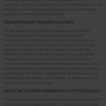
bazaltowe, dolomitowe czy kwarcowe, te ostatnie w różnych kolorach.
Jak widzisz, z asortymentem opolskiego sklepu stworzysz piękny
i jedyny w swoim rodzaju podwodny świat!
PEŁNOPORCJOWY POKARM DLA RYBEK
Pokarm dla rybek, który zapewni im odpowiednie odżywienie,
zdrowie i długie życie? Tylko pełnoporcjowe pożywienie
przygotowane we współpracy z ichtiologami i specjalistami przez
firmę Aquael. W sklepie w Opolu kupisz bardzo różne mieszanki
zarówno te uniwersalne, jak i te przygotowane specjalnie dla
konkretnych gatunków rybek akwariowych. Możesz na przykład
zdecydować się na propozycje dla dyskowców, bojowników czy
złotych rybek. Nie zabraknie tam również mieszanek dla pyszczaków,
a nawet skorupiaków czy żółwi. Asortyment został zdywersyfikowany
też pod kątem formy podania, dlatego sklep akwarystyczny oferuje
do wyboru granulki, tabletki i płatki. Sprawdź, co dokładnie masz do
dyspozycji już na miejscu w sklepie.
JAKICH AKCESORIÓW AKWARIOWYCH POTRZEBUJESZ?
Do codziennej pielęgnacji akwarium potrzebujesz przede wszystkim
akcesoriów umożliwiających zadbanie o czystość zbiornika. Dlatego