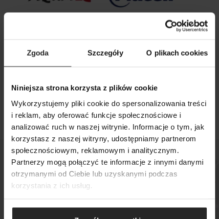
Zgoda
Szczegóły
O plikach cookies
26 09 2025
Niniejsza strona korzysta z plików cookie
Aquael i Grupa Plaček zawarły umowę o strategicznej
współpracy
Wykorzystujemy pliki cookie do spersonalizowania treści
i reklam, aby oferować funkcje społecznościowe i
analizować ruch w naszej witrynie. Informacje o tym, jak
korzystasz z naszej witryny, udostępniamy partnerom
SZUKAJ
społecznościowym, reklamowym i analitycznym.
Partnerzy mogą połączyć te informacje z innymi danymi
otrzymanymi od Ciebie lub uzyskanymi podczas
korzystania z ich usług.
Sprawdź, gdzie kupisz
nasze produkty