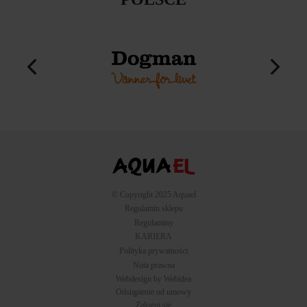
© Copyright 2025 Aquael
Regulamin sklepu
Regulaminy
KARIERA
Polityka prywatności
Nota prawna
Webdesign by Webidea
Odstąpienie od umowy
Zaloguj się