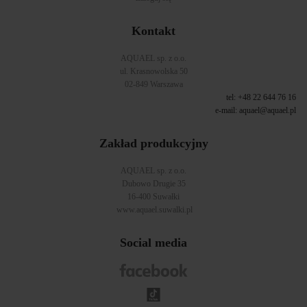
Kontakt
AQUAEL sp. z o.o.
ul. Krasnowolska 50
02-849 Warszawa
tel: +48 22 644 76 16
e-mail:
aquael@aquael.pl
Zakład produkcyjny
AQUAEL sp. z o.o.
Dubowo Drugie 35
16-400 Suwałki
www.aquael.suwalki.pl
Social media