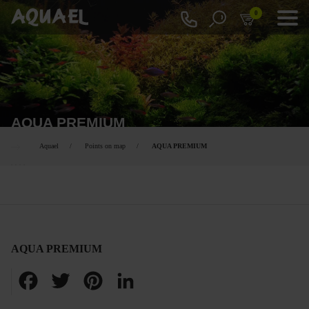
0
AQUA PREMIUM
Aquael
Points on map
AQUA PREMIUM
AQUA PREMIUM
Facebook
Twitter
Pinterest
LinkedIn