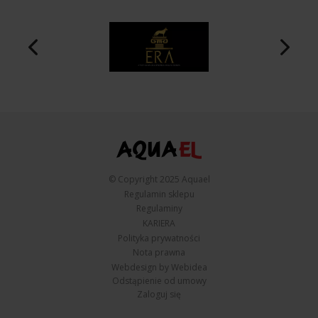
© Copyright 2025 Aquael
Regulamin sklepu
Regulaminy
KARIERA
Polityka prywatności
Nota prawna
Webdesign by Webidea
Odstąpienie od umowy
Zaloguj się