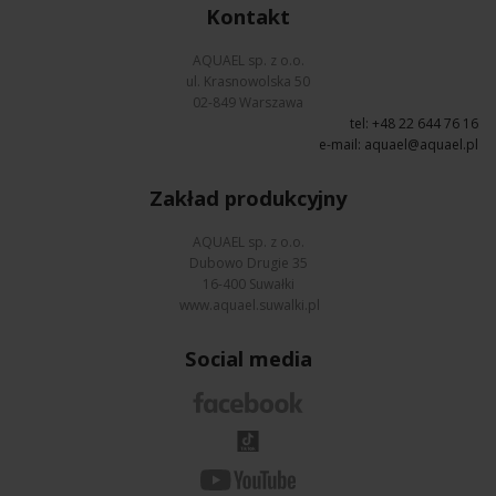
Kontakt
AQUAEL sp. z o.o.
ul. Krasnowolska 50
02-849 Warszawa
tel: +48 22 644 76 16
e-mail:
aquael@aquael.pl
Zakład produkcyjny
AQUAEL sp. z o.o.
Dubowo Drugie 35
16-400 Suwałki
www.aquael.suwalki.pl
Social media