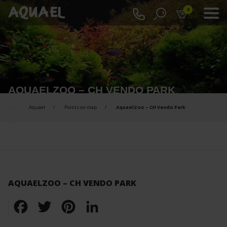
0
AQUAELZOO – CH VENDO PARK
Aquael
Points on map
AquaelZoo – CH Vendo Park
AQUAELZOO – CH VENDO PARK
Facebook
Twitter
Pinterest
LinkedIn