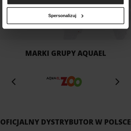
MAPA SKLEPÓW
Spersonalizuj
MARKI GRUPY AQUAEL
OFICJALNY DYSTRYBUTOR W POLSCE