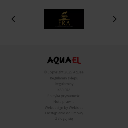
© Copyright 2025 Aquael
Regulamin sklepu
Regulaminy
KARIERA
Polityka prywatności
Nota prawna
Webdesign by Webidea
Odstąpienie od umowy
Zaloguj się