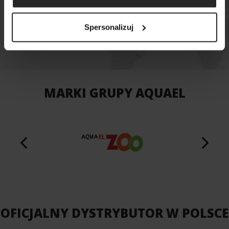
MAPA SKLEPÓW
Spersonalizuj
MARKI GRUPY AQUAEL
OFICJALNY DYSTRYBUTOR W POLSCE