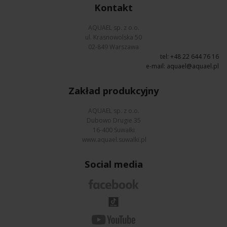
Kontakt
AQUAEL sp. z o.o.
ul. Krasnowolska 50
02-849 Warszawa
tel: +48 22 644 76 16
e-mail:
aquael@aquael.pl
Zakład produkcyjny
AQUAEL sp. z o.o.
Dubowo Drugie 35
16-400 Suwałki
www.aquael.suwalki.pl
Social media