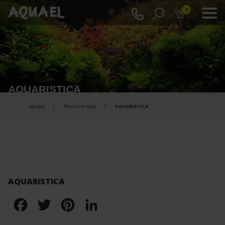
0
AQUARISTICA
Aquael
Points on map
AQUARISTICA
AQUARISTICA
Facebook
Twitter
Pinterest
LinkedIn