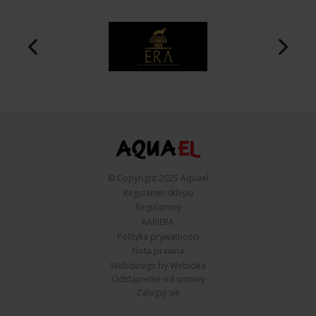
© Copyright 2025 Aquael
Regulamin sklepu
Regulaminy
KARIERA
Polityka prywatności
Nota prawna
Webdesign by Webidea
Odstąpienie od umowy
Zaloguj się