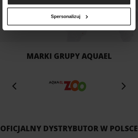
MAPA SKLEPÓW
Spersonalizuj
MARKI GRUPY AQUAEL
OFICJALNY DYSTRYBUTOR W POLSCE