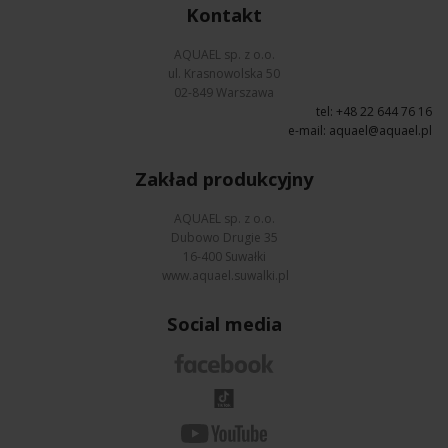
Kontakt
AQUAEL sp. z o.o.
ul. Krasnowolska 50
02-849 Warszawa
tel: +48 22 644 76 16
e-mail:
aquael@aquael.pl
Zakład produkcyjny
AQUAEL sp. z o.o.
Dubowo Drugie 35
16-400 Suwałki
www.aquael.suwalki.pl
Social media