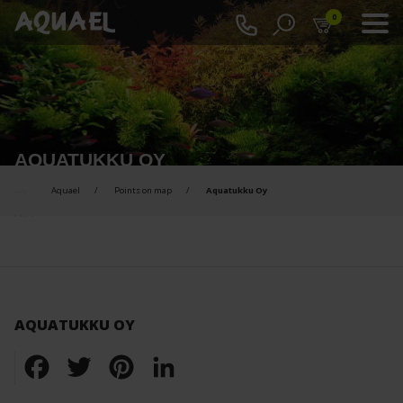
0
AQUATUKKU OY
Aquael
Points on map
Aquatukku Oy
AQUATUKKU OY
Facebook
Twitter
Pinterest
LinkedIn