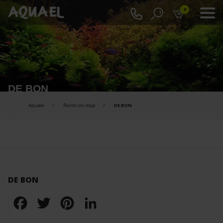
0
DE BON
Aquael
Points on map
DE BON
DE BON
Facebook
Twitter
Pinterest
LinkedIn