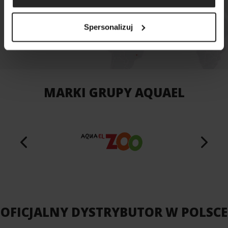
MAPA SKLEPÓW
Spersonalizuj
MARKI GRUPY AQUAEL
OFICJALNY DYSTRYBUTOR W POLSCE