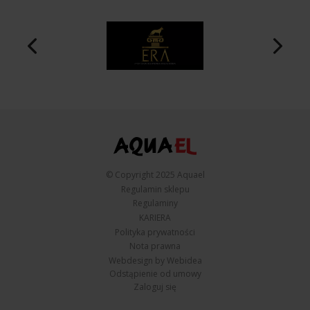
© Copyright 2025 Aquael
Regulamin sklepu
Regulaminy
KARIERA
Polityka prywatności
Nota prawna
Webdesign by Webidea
Odstąpienie od umowy
Zaloguj się