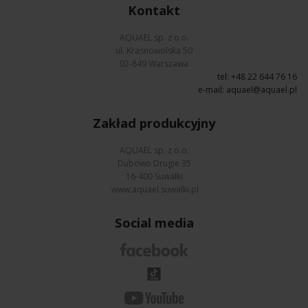
Kontakt
AQUAEL sp. z o.o.
ul. Krasnowolska 50
02-849 Warszawa
tel: +48 22 644 76 16
e-mail:
aquael@aquael.pl
Zakład produkcyjny
AQUAEL sp. z o.o.
Dubowo Drugie 35
16-400 Suwałki
www.aquael.suwalki.pl
Social media