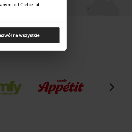
anymi od Ciebie lub
ezwól na wszystkie
EL