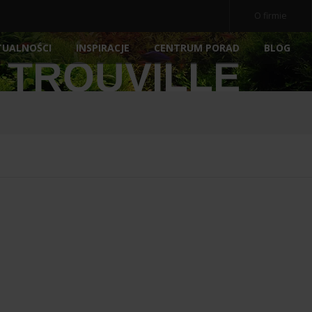
O firmie
TUALNOŚCI
INSPIRACJE
BLOG
CENTRUM PORAD
 TROUVILLE
OCZ
NE
AKWARIA
AKCESORIA
NOWOŚ
POKRYWY AKWARIOWE
ARCHIWALNE
POMP
PODŁOŻA
FILTRY
E
PREPARATY
MEDIA 
POKARM DLA RYBEK
STERY
ATORY
DEKORACJE AKWARIOWE
OŚWIE