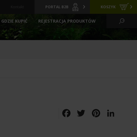
Kontakt
PORTAL B2B
KOSZYK
GDZIE KUPIĆ
REJESTRACJA PRODUKTÓW
KO WODNE I OGRÓD
CI
GRZAŁKI
ARCHIWALNE
Y
PREPARATY
POKARMY
FILTRACYJNE
ZIELONE ŚCIANY
LIZATORY
FILTRY BASENOWE
TLENIE
AKCESORIA
Facebook
Twitter
Pinterest
LinkedIn