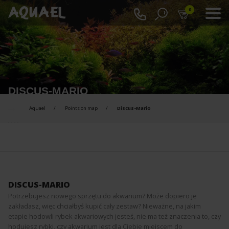
0
DISCUS-MARIO
Aquael
Points on map
Discus-Mario
DISCUS-MARIO
Potrzebujesz nowego sprzętu do akwarium? Może dopiero je
zakładasz, więc chciałbyś kupić cały zestaw? Nieważne, na jakim
etapie hodowli rybek akwariowych jesteś, nie ma też znaczenia to, czy
hodujesz rybki, czy akwarium jest dla Ciebie miejscem do