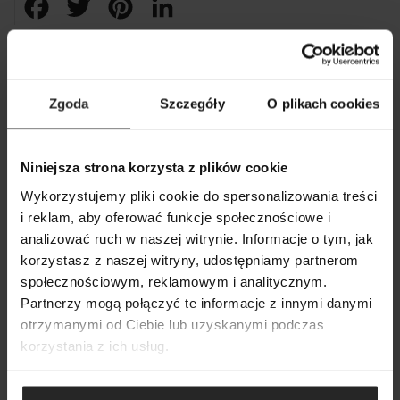
CZYTAJ TAKŻE:
Zgoda
Szczegóły
O plikach cookies
Niniejsza strona korzysta z plików cookie
Wykorzystujemy pliki cookie do spersonalizowania treści
i reklam, aby oferować funkcje społecznościowe i
analizować ruch w naszej witrynie. Informacje o tym, jak
14 05 2026
korzystasz z naszej witryny, udostępniamy partnerom
SZUKAJ
społecznościowym, reklamowym i analitycznym.
Ostrzeżenie przed stroną podszywającą się pod
Partnerzy mogą połączyć te informacje z innymi danymi
firmę Aquael
otrzymanymi od Ciebie lub uzyskanymi podczas
korzystania z ich usług.