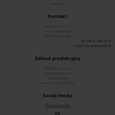
Zaloguj się
Kontakt
AQUAEL sp. z o.o.
ul. Krasnowolska 50
02-849 Warszawa
tel: +48 22 644 76 16
e-mail:
aquael@aquael.pl
Zakład produkcyjny
AQUAEL sp. z o.o.
Dubowo Drugie 35
16-400 Suwałki
www.aquael.suwalki.pl
Social media