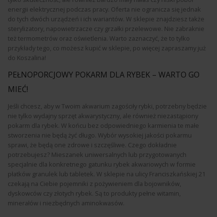
energii elektrycznej podczas pracy. Oferta nie ogranicza się jednak
do tych dwóch urządzeń i ich wariantów. W sklepie znajdziesz także
sterylizatory, napowietrzacze czy grzałki przelewowe. Nie zabraknie
też termometrów oraz oświetlenia. Warto zaznaczyć, że to tylko
przykłady tego, co możesz kupić w sklepie, po więcej zapraszamy już
do Koszalina!
PEŁNOPORCJOWY POKARM DLA RYBEK – WARTO GO
MIEĆ!
Jeśli chcesz, aby w Twoim akwarium zagościły rybki, potrzebny będzie
nie tylko wydajny sprzęt akwarystyczny, ale również niezastąpiony
pokarm dla rybek. W końcu bez odpowiedniego karmienia te małe
stworzenia nie będą żyć długo. Wybór wysokiej jakości pokarmu
sprawi, że będą one zdrowe i szczęśliwe. Czego dokładnie
potrzebujesz? Mieszanek uniwersalnych lub przygotowanych
specjalnie dla konkretnego gatunku rybek akwariowych w formie
płatków granulek lub tabletek. W sklepie na ulicy Franciszkańskiej 21
czekają na Ciebie pojemniki z pożywieniem dla bojowników,
dyskowców czy złotych rybek. Są to produkty pełne witamin,
minerałów i niezbędnych aminokwasów.