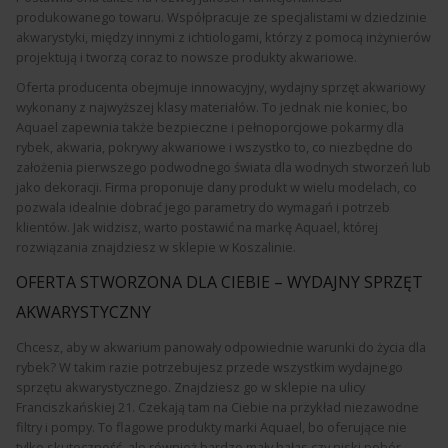
produkowanego towaru. Współpracuje ze specjalistami w dziedzinie
akwarystyki, między innymi z ichtiologami, którzy z pomocą inżynierów
projektują i tworzą coraz to nowsze produkty akwariowe.
Oferta producenta obejmuje innowacyjny, wydajny sprzęt akwariowy
wykonany z najwyższej klasy materiałów. To jednak nie koniec, bo
Aquael zapewnia także bezpieczne i pełnoporcjowe pokarmy dla
rybek, akwaria, pokrywy akwariowe i wszystko to, co niezbędne do
założenia pierwszego podwodnego świata dla wodnych stworzeń lub
jako dekoracji. Firma proponuje dany produkt w wielu modelach, co
pozwala idealnie dobrać jego parametry do wymagań i potrzeb
klientów. Jak widzisz, warto postawić na markę Aquael, której
rozwiązania znajdziesz w sklepie w Koszalinie.
OFERTA STWORZONA DLA CIEBIE – WYDAJNY SPRZĘT
AKWARYSTYCZNY
Chcesz, aby w akwarium panowały odpowiednie warunki do życia dla
rybek? W takim razie potrzebujesz przede wszystkim wydajnego
sprzętu akwarystycznego. Znajdziesz go w sklepie na ulicy
Franciszkańskiej 21. Czekają tam na Ciebie na przykład niezawodne
filtry i pompy. To flagowe produkty marki Aquael, bo oferujące nie
tylko skuteczność, ale również bardzo mały hałas czy niski pobór