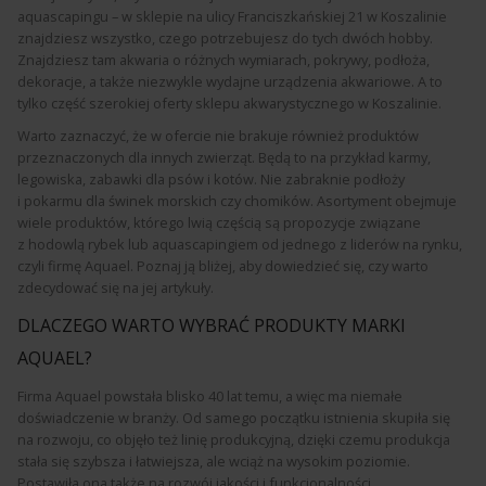
aquascapingu – w sklepie na ulicy Franciszkańskiej 21 w Koszalinie
znajdziesz wszystko, czego potrzebujesz do tych dwóch hobby.
Znajdziesz tam akwaria o różnych wymiarach, pokrywy, podłoża,
dekoracje, a także niezwykle wydajne urządzenia akwariowe. A to
tylko część szerokiej oferty sklepu akwarystycznego w Koszalinie.
Warto zaznaczyć, że w ofercie nie brakuje również produktów
przeznaczonych dla innych zwierząt. Będą to na przykład karmy,
legowiska, zabawki dla psów i kotów. Nie zabraknie podłoży
i pokarmu dla świnek morskich czy chomików. Asortyment obejmuje
wiele produktów, którego lwią częścią są propozycje związane
z hodowlą rybek lub aquascapingiem od jednego z liderów na rynku,
czyli firmę Aquael. Poznaj ją bliżej, aby dowiedzieć się, czy warto
zdecydować się na jej artykuły.
DLACZEGO WARTO WYBRAĆ PRODUKTY MARKI
AQUAEL?
Firma Aquael powstała blisko 40 lat temu, a więc ma niemałe
doświadczenie w branży. Od samego początku istnienia skupiła się
na rozwoju, co objęło też linię produkcyjną, dzięki czemu produkcja
stała się szybsza i łatwiejsza, ale wciąż na wysokim poziomie.
Postawiła ona także na rozwój jakości i funkcjonalności