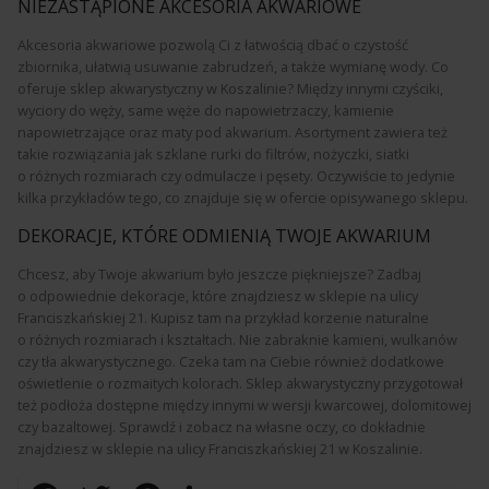
NIEZASTĄPIONE AKCESORIA AKWARIOWE
Akcesoria akwariowe pozwolą Ci z łatwością dbać o czystość
zbiornika, ułatwią usuwanie zabrudzeń, a także wymianę wody. Co
oferuje sklep akwarystyczny w Koszalinie? Między innymi czyściki,
wyciory do węży, same węże do napowietrzaczy, kamienie
napowietrzające oraz maty pod akwarium. Asortyment zawiera też
takie rozwiązania jak szklane rurki do filtrów, nożyczki, siatki
o różnych rozmiarach czy odmulacze i pęsety. Oczywiście to jedynie
kilka przykładów tego, co znajduje się w ofercie opisywanego sklepu.
DEKORACJE, KTÓRE ODMIENIĄ TWOJE AKWARIUM
Chcesz, aby Twoje akwarium było jeszcze piękniejsze? Zadbaj
o odpowiednie dekoracje, które znajdziesz w sklepie na ulicy
Franciszkańskiej 21. Kupisz tam na przykład korzenie naturalne
o różnych rozmiarach i kształtach. Nie zabraknie kamieni, wulkanów
czy tła akwarystycznego. Czeka tam na Ciebie również dodatkowe
oświetlenie o rozmaitych kolorach. Sklep akwarystyczny przygotował
też podłoża dostępne między innymi w wersji kwarcowej, dolomitowej
czy bazaltowej. Sprawdź i zobacz na własne oczy, co dokładnie
znajdziesz w sklepie na ulicy Franciszkańskiej 21 w Koszalinie.
Facebook
Twitter
Pinterest
LinkedIn