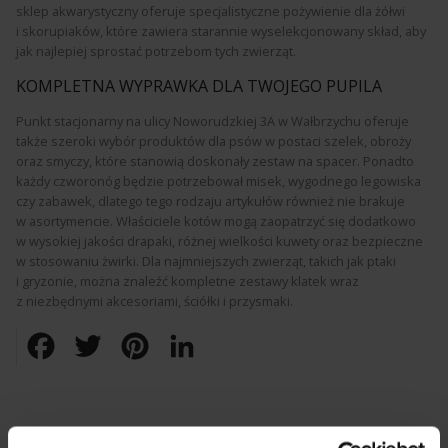
sklep akwarystyczny oferuje specjalistyczne pożywienie dla żółwi
i skorupiaków, które zawiera starannie wyselekcjonowany skład, aby
jak najlepiej sprostać potrzebom tych zwierząt.
KOMPLETNA WYPRAWKA DLA TWOJEGO PUPILA
Punkt stacjonarny na ulicy Noworudzkiej 3A w Wałbrzychu oferuje
także szeroki wybór produktów dla psów w postaci szelek, obroży
oraz smyczy, które stanowią doskonały zestaw na spacer. Ponadto
każdy czworonóg będzie potrzebował misek, wygodnego legowiska
czy zabawek, dlatego tego rodzaju artykułów również nie brakuje
w asortymencie. Właściciele kotów mogą zaopatrzyć się dodatkowo
w wysokiej jakości drapaki, różnej wielkości kuwety oraz bezpieczne
w stosowaniu żwirki. Dla najmniejszych zwierząt, takich jak ptaki
i gryzonie, można znaleźć kompletne zestawy klatek wraz
z niezbędnymi akcesoriami, ściółki i przysmaki.
Facebook
Twitter
Pinterest
LinkedIn
CZYTAJ TAKŻE: