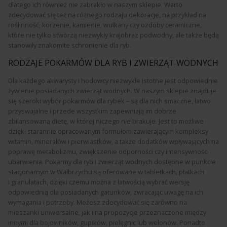
dlatego ich również nie zabrakło w naszym sklepie. Warto
zdecydować się też na różnego rodzaju dekoracje, na przykład na
roślinność, korzenie, kamienie, wulkany czy ozdoby ceramiczne,
które nie tylko stworzą niezwykły krajobraz podwodny, ale także będą
stanowiły znakomite schronienie dla ryb.
RODZAJE POKARMÓW DLA RYB I ZWIERZĄT WODNYCH
Dla każdego akwarysty i hodowcy niezwykle istotne jest odpowiednie
żywienie posiadanych zwierząt wodnych. W naszym sklepie znajduje
się szeroki wybór pokarmów dla rybek – są dla nich smaczne, łatwo
przyswajalne i przede wszystkim zapewniają im dobrze
zbilansowaną dietę, w której niczego nie brakuje. Jest to możliwe
dzięki starannie opracowanym formułom zawierającym kompleksy
witamin, minerałów i pierwiastków, a także dodatków wpływających na
poprawę metabolizmu, zwiększenie odporności czy intensywności
ubarwienia. Pokarmy dla ryb i zwierząt wodnych dostępne w punkcie
stacjonarnym w Wałbrzychu są oferowane w tabletkach, płatkach
i granulatach, dzięki czemu można z łatwością wybrać wersję
odpowiednią dla posiadanych gatunków, zwracając uwagę na ich
wymagania i potrzeby. Możesz zdecydować się zarówno na
mieszanki uniwersalne, jak i na propozycje przeznaczone między
innymi dla bojowników, gupików, pielęgnic lub welonów. Ponadto