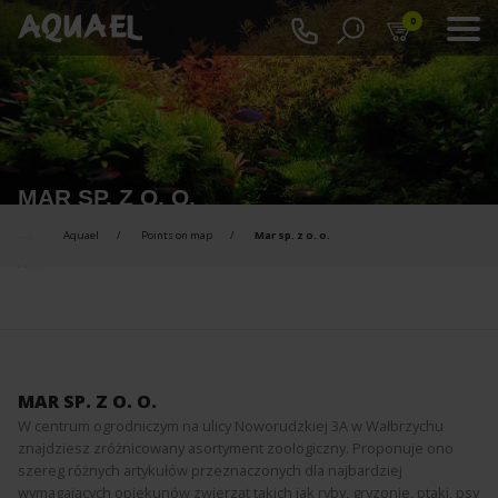
0
MAR SP. Z O. O.
Aquael
Points on map
Mar sp. z o. o.
MAR SP. Z O. O.
W centrum ogrodniczym na ulicy Noworudzkiej 3A w Wałbrzychu
znajdziesz zróżnicowany asortyment zoologiczny. Proponuje ono
szereg różnych artykułów przeznaczonych dla najbardziej
wymagających opiekunów zwierząt takich jak ryby, gryzonie, ptaki, psy