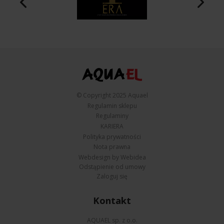
© Copyright 2025 Aquael
Regulamin sklepu
Regulaminy
KARIERA
Polityka prywatności
Nota prawna
Webdesign by Webidea
Odstąpienie od umowy
Zaloguj się
Kontakt
AQUAEL sp. z o.o.