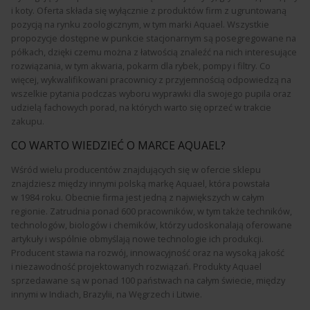
i koty. Oferta składa się wyłącznie z produktów firm z ugruntowaną
pozycją na rynku zoologicznym, w tym marki Aquael. Wszystkie
propozycje dostępne w punkcie stacjonarnym są posegregowane na
półkach, dzięki czemu można z łatwością znaleźć na nich interesujące
rozwiązania, w tym akwaria, pokarm dla rybek, pompy i filtry. Co
więcej, wykwalifikowani pracownicy z przyjemnością odpowiedzą na
wszelkie pytania podczas wyboru wyprawki dla swojego pupila oraz
udzielą fachowych porad, na których warto się oprzeć w trakcie
zakupu.
CO WARTO WIEDZIEĆ O MARCE AQUAEL?
Wśród wielu producentów znajdujących się w ofercie sklepu
znajdziesz między innymi polską markę Aquael, która powstała
w 1984 roku. Obecnie firma jest jedną z największych w całym
regionie. Zatrudnia ponad 600 pracowników, w tym także techników,
technologów, biologów i chemików, którzy udoskonalają oferowane
artykuły i wspólnie obmyślają nowe technologie ich produkcji.
Producent stawia na rozwój, innowacyjność oraz na wysoką jakość
i niezawodność projektowanych rozwiązań. Produkty Aquael
sprzedawane są w ponad 100 państwach na całym świecie, między
innymi w Indiach, Brazylii, na Węgrzech i Litwie.