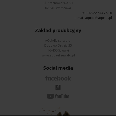
ul. Krasnowolska 50
02-849 Warszawa
tel: +48 22 644 76 16
e-mail:
aquael@aquael.pl
Zakład produkcyjny
AQUAEL sp. z o.o.
Dubowo Drugie 35
16-400 Suwałki
www.aquael.suwalki.pl
Social media