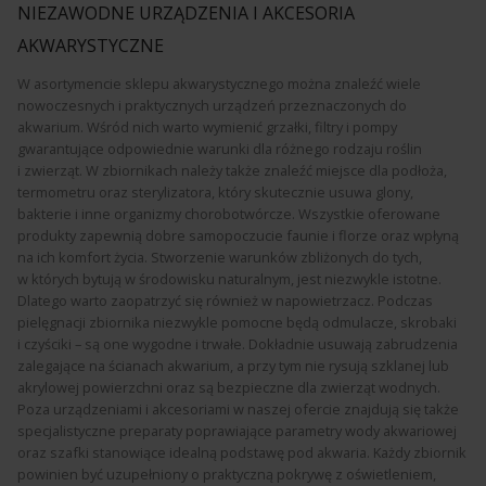
NIEZAWODNE URZĄDZENIA I AKCESORIA
AKWARYSTYCZNE
W asortymencie sklepu akwarystycznego można znaleźć wiele
nowoczesnych i praktycznych urządzeń przeznaczonych do
akwarium. Wśród nich warto wymienić grzałki, filtry i pompy
gwarantujące odpowiednie warunki dla różnego rodzaju roślin
i zwierząt. W zbiornikach należy także znaleźć miejsce dla podłoża,
termometru oraz sterylizatora, który skutecznie usuwa glony,
bakterie i inne organizmy chorobotwórcze. Wszystkie oferowane
produkty zapewnią dobre samopoczucie faunie i florze oraz wpłyną
na ich komfort życia. Stworzenie warunków zbliżonych do tych,
w których bytują w środowisku naturalnym, jest niezwykle istotne.
Dlatego warto zaopatrzyć się również w napowietrzacz. Podczas
pielęgnacji zbiornika niezwykle pomocne będą odmulacze, skrobaki
i czyściki – są one wygodne i trwałe. Dokładnie usuwają zabrudzenia
zalegające na ścianach akwarium, a przy tym nie rysują szklanej lub
akrylowej powierzchni oraz są bezpieczne dla zwierząt wodnych.
Poza urządzeniami i akcesoriami w naszej ofercie znajdują się także
specjalistyczne preparaty poprawiające parametry wody akwariowej
oraz szafki stanowiące idealną podstawę pod akwaria. Każdy zbiornik
powinien być uzupełniony o praktyczną pokrywę z oświetleniem,