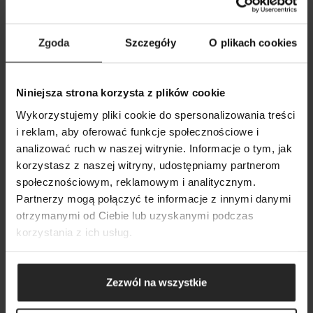
Zgoda
Szczegóły
O plikach cookies
Niniejsza strona korzysta z plików cookie
Wykorzystujemy pliki cookie do spersonalizowania treści
14 05 2026
i reklam, aby oferować funkcje społecznościowe i
analizować ruch w naszej witrynie. Informacje o tym, jak
Ostrzeżenie przed stroną podszywającą się pod
korzystasz z naszej witryny, udostępniamy partnerom
firmę Aquael
SZUKAJ
społecznościowym, reklamowym i analitycznym.
Partnerzy mogą połączyć te informacje z innymi danymi
otrzymanymi od Ciebie lub uzyskanymi podczas
korzystania z ich usług.
Zezwól na wszystkie