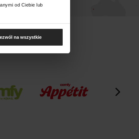
anymi od Ciebie lub
ezwól na wszystkie
EL