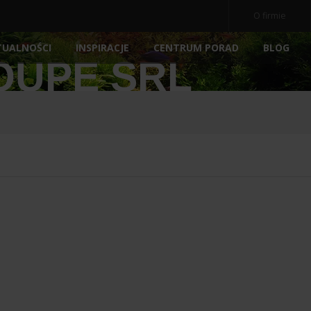
O firmie
TUALNOŚCI
INSPIRACJE
BLOG
CENTRUM PORAD
OUPE SRL
OCZ
NE
AKWARIA
AKCESORIA
NOWOŚ
POKRYWY AKWARIOWE
ARCHIWALNE
POMP
PODŁOŻA
FILTRY
E
PREPARATY
MEDIA 
POKARM DLA RYBEK
STERY
ATORY
DEKORACJE AKWARIOWE
OŚWIE