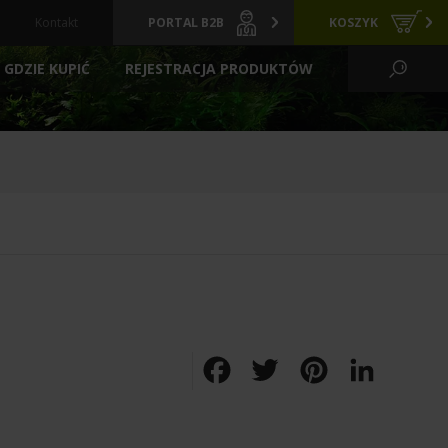
Kontakt
PORTAL B2B
KOSZYK
GDZIE KUPIĆ
REJESTRACJA PRODUKTÓW
KO WODNE I OGRÓD
CI
GRZAŁKI
ARCHIWALNE
Y
PREPARATY
POKARMY
FILTRACYJNE
ZIELONE ŚCIANY
LIZATORY
FILTRY BASENOWE
TLENIE
AKCESORIA
Facebook
Twitter
Pinterest
LinkedIn