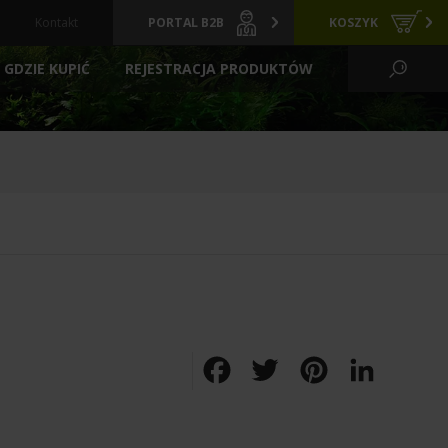
Kontakt
PORTAL B2B
KOSZYK
GDZIE KUPIĆ
REJESTRACJA PRODUKTÓW
KO WODNE I OGRÓD
CI
GRZAŁKI
ARCHIWALNE
Y
PREPARATY
POKARMY
FILTRACYJNE
ZIELONE ŚCIANY
LIZATORY
FILTRY BASENOWE
TLENIE
AKCESORIA
Facebook
Twitter
Pinterest
LinkedIn