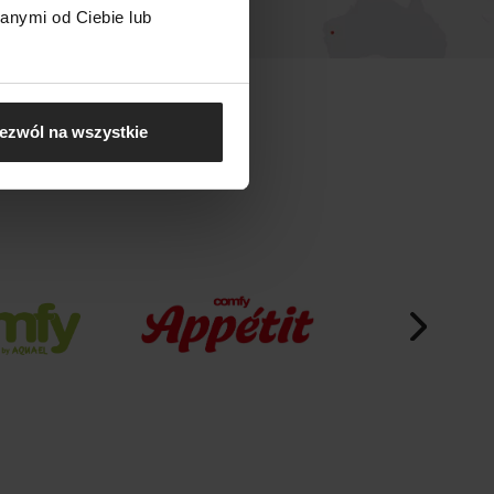
anymi od Ciebie lub
ezwól na wszystkie
EL