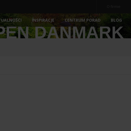
O firmie
TUALNOŚCI
INSPIRACJE
BLOG
CENTRUM PORAD
PEN DANMARK
OCZ
NE
AKWARIA
AKCESORIA
NOWOŚ
POKRYWY AKWARIOWE
ARCHIWALNE
POMP
PODŁOŻA
FILTRY
E
PREPARATY
MEDIA 
POKARM DLA RYBEK
STERY
ATORY
DEKORACJE AKWARIOWE
OŚWIE