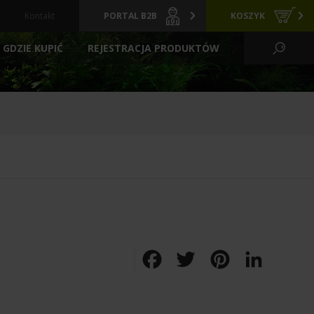
Kontakt
PORTAL B2B
KOSZYK
GDZIE KUPIĆ
REJESTRACJA PRODUKTÓW
KO WODNE I OGRÓD
CI
GRZAŁKI
ARCHIWALNE
Y
PREPARATY
POKARMY
FILTRACYJNE
ZIELONE ŚCIANY
LIZATORY
FILTRY BASENOWE
TLENIE
AKCESORIA
Facebook
Twitter
Pinterest
LinkedIn