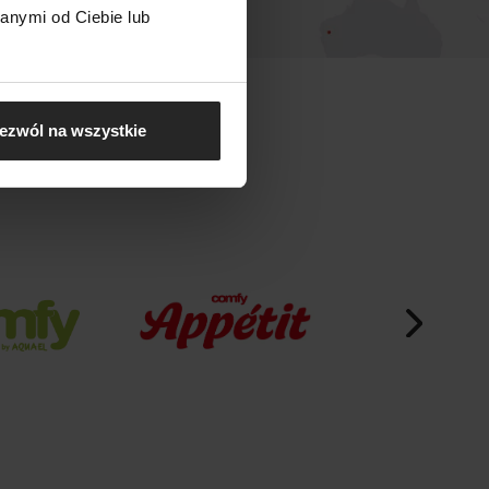
anymi od Ciebie lub
ezwól na wszystkie
EL