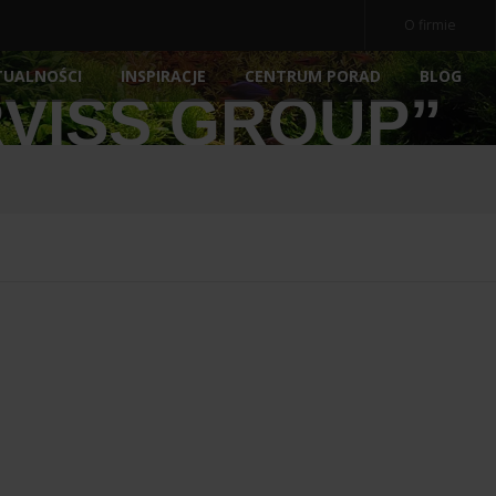
O firmie
TUALNOŚCI
INSPIRACJE
BLOG
CENTRUM PORAD
RVISS GROUP”
OCZ
NE
AKWARIA
AKCESORIA
NOWOŚ
POKRYWY AKWARIOWE
ARCHIWALNE
POMP
PODŁOŻA
FILTRY
E
PREPARATY
MEDIA 
POKARM DLA RYBEK
STERY
ATORY
DEKORACJE AKWARIOWE
OŚWIE