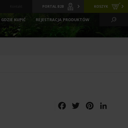
Kontakt
PORTAL B2B
KOSZYK
GDZIE KUPIĆ
REJESTRACJA PRODUKTÓW
KO WODNE I OGRÓD
CI
GRZAŁKI
ARCHIWALNE
Y
PREPARATY
POKARMY
FILTRACYJNE
ZIELONE ŚCIANY
LIZATORY
FILTRY BASENOWE
TLENIE
AKCESORIA
Facebook
Twitter
Pinterest
LinkedIn