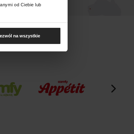
anymi od Ciebie lub
ezwól na wszystkie
EL