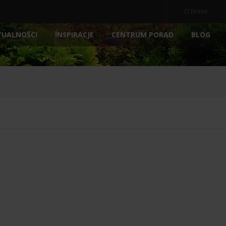
O firmie
TUALNOŚCI
INSPIRACJE
BLOG
CENTRUM PORAD
OCZ
NE
AKWARIA
AKCESORIA
NOWOŚ
POKRYWY AKWARIOWE
ARCHIWALNE
POMP
PODŁOŻA
FILTRY
E
PREPARATY
MEDIA 
POKARM DLA RYBEK
STERY
ATORY
DEKORACJE AKWARIOWE
OŚWIE