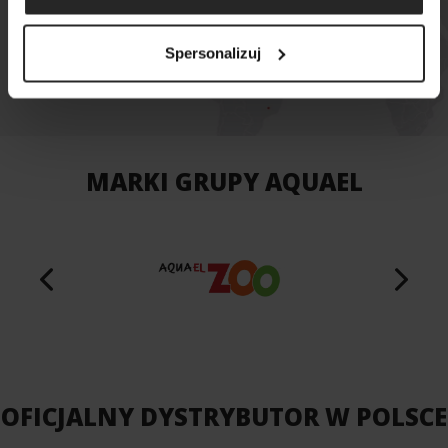
MAPA SKLEPÓW
Spersonalizuj
MARKI GRUPY AQUAEL
OFICJALNY DYSTRYBUTOR W POLSCE