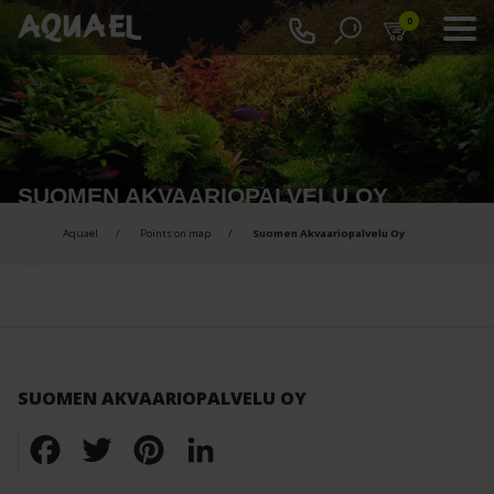
0
SUOMEN AKVAARIOPALVELU OY
Aquael
Points on map
Suomen Akvaariopalvelu Oy
SUOMEN AKVAARIOPALVELU OY
Facebook
Twitter
Pinterest
LinkedIn