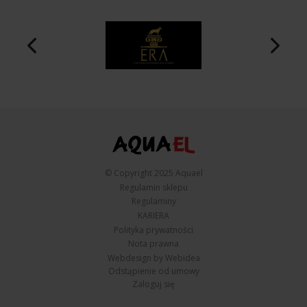
© Copyright 2025 Aquael
Regulamin sklepu
Regulaminy
KARIERA
Polityka prywatności
Nota prawna
Webdesign by Webidea
Odstąpienie od umowy
Zaloguj się