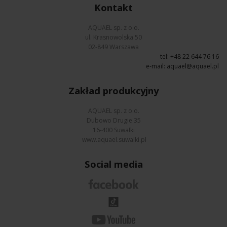
Kontakt
AQUAEL sp. z o.o.
ul. Krasnowolska 50
02-849 Warszawa
tel: +48 22 644 76 16
e-mail:
aquael@aquael.pl
Zakład produkcyjny
AQUAEL sp. z o.o.
Dubowo Drugie 35
16-400 Suwałki
www.aquael.suwalki.pl
Social media