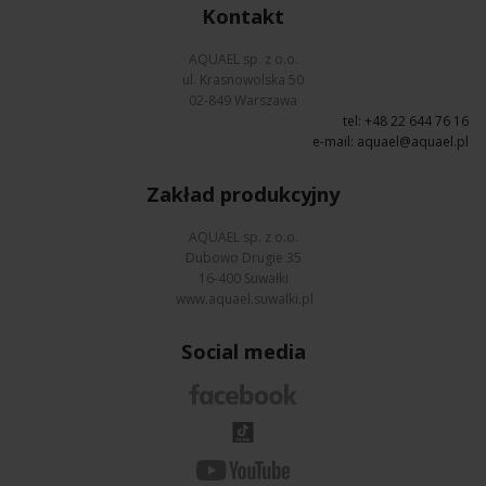
Kontakt
AQUAEL sp. z o.o.
ul. Krasnowolska 50
02-849 Warszawa
tel: +48 22 644 76 16
e-mail:
aquael@aquael.pl
Zakład produkcyjny
AQUAEL sp. z o.o.
Dubowo Drugie 35
16-400 Suwałki
www.aquael.suwalki.pl
Social media