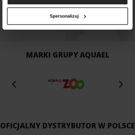
MAPA SKLEPÓW
Spersonalizuj
MARKI GRUPY AQUAEL
OFICJALNY DYSTRYBUTOR W POLSCE