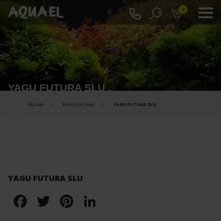
0
YAGU FUTURA SLU
Aquael
Points on map
YAGU FUTURA SLU
YAGU FUTURA SLU
Facebook
Twitter
Pinterest
LinkedIn