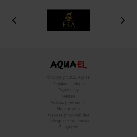
© Copyright 2025 Aquael
Regulamin sklepu
Regulaminy
KARIERA
Polityka prywatności
Nota prawna
Webdesign by Webidea
Odstąpienie od umowy
Zaloguj się