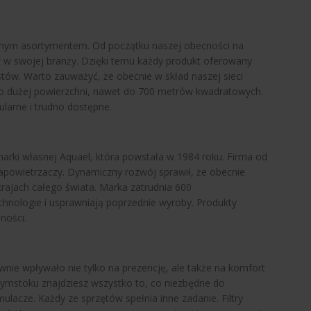
wanym asortymentem. Od początku naszej obecności na
w w swojej branży. Dzięki temu każdy produkt oferowany
ów. Warto zauważyć, że obecnie w skład naszej sieci
wo dużej powierzchni, nawet do 700 metrów kwadratowych.
ularne i trudno dostępne.
marki własnej Aquael, która powstała w 1984 roku. Firma od
napowietrzaczy. Dynamiczny rozwój sprawił, że obecnie
rajach całego świata. Marka zatrudnia 600
hnologie i usprawniają poprzednie wyroby. Produkty
ności.
ie wpływało nie tylko na prezencję, ale także na komfort
ałymstoku znajdziesz wszystko to, co niezbędne do
mulacze. Każdy ze sprzętów spełnia inne zadanie. Filtry