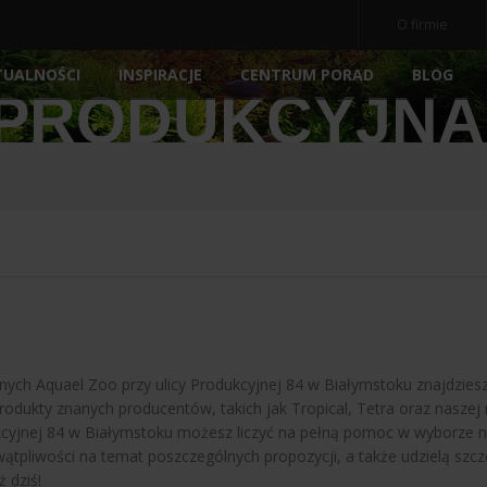
O firmie
TUALNOŚCI
INSPIRACJE
BLOG
CENTRUM PORAD
 PRODUKCYJNA
OCZ
NE
AKWARIA
AKCESORIA
NOWOŚ
POKRYWY AKWARIOWE
ARCHIWALNE
POMP
PODŁOŻA
FILTRY
E
PREPARATY
MEDIA 
POKARM DLA RYBEK
STERY
ATORY
DEKORACJE AKWARIOWE
OŚWIE
ch Aquael Zoo przy ulicy Produkcyjnej 84 w Białymstoku znajdziesz 
produkty znanych producentów, takich jak Tropical, Tetra oraz nasze
ukcyjnej 84 w Białymstoku możesz liczyć na pełną pomoc w wyborze 
wątpliwości na temat poszczególnych propozycji, a także udzielą s
 dziś!