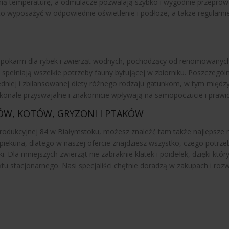
nią temperaturę, a odmulacze pozwalają szybko i wygodnie przeprow
o wyposażyć w odpowiednie oświetlenie i podłoże, a także regularni
i pokarm dla rybek i zwierząt wodnych, pochodzący od renomowanych
laty spełniają wszelkie potrzeby fauny bytującej w zbiorniku. Poszcz
edniej i zbilansowanej diety różnego rodzaju gatunkom, w tym międ
konale przyswajalne i znakomicie wpływają na samopoczucie i prawi
SÓW, KOTÓW, GRYZONI I PTAKÓW
 Produkcyjnej 84 w Białymstoku, możesz znaleźć tam także najlepsze n
piekuna, dlatego w naszej ofercie znajdziesz wszystko, czego potrz
ki. Dla mniejszych zwierząt nie zabraknie klatek i poidełek, dzięki k
tacjonarnego. Nasi specjaliści chętnie doradzą w zakupach i rozwi