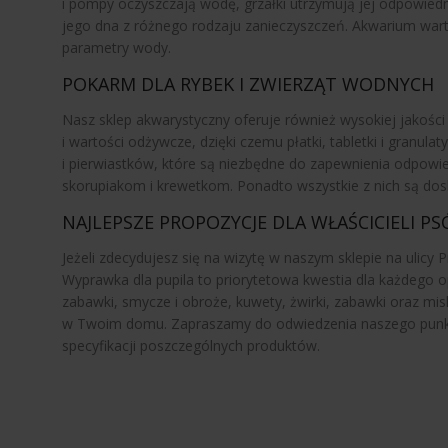
i pompy oczyszczają wodę, grzałki utrzymują jej odpowied
jego dna z różnego rodzaju zanieczyszczeń. Akwarium wart
parametry wody.
POKARM DLA RYBEK I ZWIERZĄT WODNYCH
Nasz sklep akwarystyczny oferuje również wysokiej jakośc
i wartości odżywcze, dzięki czemu płatki, tabletki i granu
i pierwiastków, które są niezbędne do zapewnienia odpowi
skorupiakom i krewetkom. Ponadto wszystkie z nich są dos
NAJLEPSZE PROPOZYCJE DLA WŁAŚCICIELI P
Jeżeli zdecydujesz się na wizytę w naszym sklepie na ulicy
Wyprawka dla pupila to priorytetowa kwestia dla każdego o
zabawki, smycze i obroże, kuwety, żwirki, zabawki oraz mis
w Twoim domu. Zapraszamy do odwiedzenia naszego punktu s
specyfikacji poszczególnych produktów.