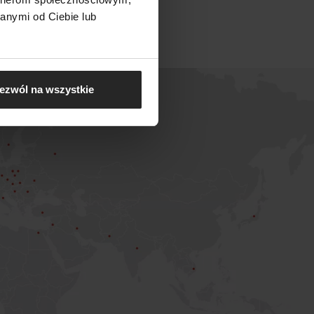
rategicznej współpracy
anymi od Ciebie lub
ezwól na wszystkie