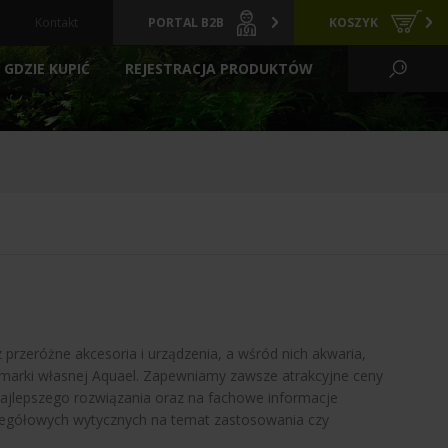
Kontakt
PORTAL B2B
KOSZYK
GDZIE KUPIĆ
REJESTRACJA PRODUKTÓW
KO WODNE I OGRÓD
CI
GRZAŁKI
ARCHIWALNE
Y
PREPARATY
POKARMY
FILTRACYJNE
ZIELONE ŚCIANY
LIZATORY
FILTRY BASENOWE
TLENIE
AKCESORIA
przeróżne akcesoria i urządzenia, a wśród nich akwaria,
j marki własnej Aquael. Zapewniamy zawsze atrakcyjne ceny
najlepszego rozwiązania oraz na fachowe informacje
zczegółowych wytycznych na temat zastosowania czy