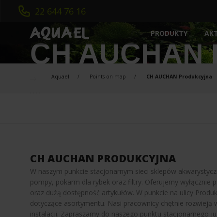
22 644 76 16
AK
PRODUKTY
CH AUCHAN
AKWARYSTYKA
INTELIGENTNE AKWARIUM
MEDIA FILTRACYJ
Aquael
Points on map
CH AUCHAN Produkcyjna
NOWOŚCI
OŚWIETLENIE
ZESTAWY AKWARIOWE
GRZAŁKI
SZAFKI
NAPOWIETRZACZ
FILTRY WEWNĘTRZNE
STERYLIZATORY
FILTRY ZEWNĘTRZNE
POMPY / CYRKUL
CH AUCHAN PRODUKCYJNA
W naszym punkcie stacjonarnym sieci sklepów akwarystyczny
pompy, pokarm dla rybek oraz filtry. Oferujemy wyłącznie 
oraz dużą dostępność artykułów. W punkcie na ulicy Prod
dotyczące asortymentu. Nasi pracownicy chętnie rozwieją 
instalacji. Zapraszamy do naszego punktu stacjonarnego już