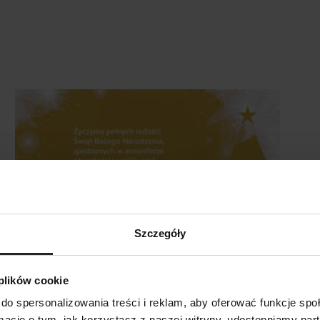
Szczegóły
19 12 2025
 plików cookie
do spersonalizowania treści i reklam, aby oferować funkcje sp
Życzenia
Aq
SZUKAJ
ormacje o tym, jak korzystasz z naszej witryny, udostępniamy p