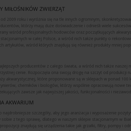
BY MIŁOŚNIKÓW ZWIERZĄT
u od 2009 roku i wyróżnia się na tle innych ogromnym, skonkretyzo
ducentów, którzy mają duże doświadczenie i odnieśli wiele sukcesó
erany wśród profesjonalnych hodowców oraz początkujących akwaryst
stacjonarnych w całej Polsce, a wśród nich także punkty o rekordo
ych artykułów, wśród których znajdują się również produkty mniej pop
najlepszych producentów z całego świata, a wśród nich także naszej 
rzystnej cenie. Rozpoczęła ona swoją drogę na szczyt od produkcji 
anży akwarystycznej, które proponowane są w sklepach w ponad 100 k
ynierów, chemików i biologów, którzy wspólnie opracowują nowe tec
ujących zawsze jak najwyższej jakości, funkcjonalności i niezawod
NIA AKWARIUM
jdrobniejsze szczegóły, aby jego aranżacja i wyposażenie pozytywn
my sobie z tego sprawę, dlatego w naszym sklepie stacjonarnym w Bi
opozycji znajdują się urządzenia takie jak grzałki, filtry, pompy i od