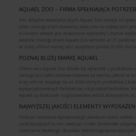
AQUAEL ZOO – FIRMA SPEŁNIAJĄCA POTRZE
Sieć sklepów akwarystycznych Aquael Zoo istnieje na rynk
rynku zoologicznym stawiamy wyłącznie na najlepszych pro
w naszym sklepie jest znakomicie wykonany i chętnie wybi
sklepów zoologicznych Aquael Zoo wchodzi aż 31 punktów 
W stałej ofercie naszej sieci znajdziesz ponad 20 000 różn
POZNAJ BLIŻEJ MARKĘ AQUAEL
Oferta sieci Aquael Zoo składa się wyłącznie z produktów 
samego początku istnienia stawiała na wysoką jakość w ko
w jej ofercie znajduje się aż 2000 różnych produktów z br
wyspecjalizowanych fachowców, na przykład techników, inż
Aquael są doskonale rozpoznawalne wśród akwarystów oczek
NAJWYŻSZEJ JAKOŚCI ELEMENTY WYPOSAŻE
Podczas tworzenia wymarzonego akwarium warto zadbać o na
życia bytujących w nim zwierząt i roślin. Doskonale zdaje
stworzenia idealnego zbiornika. Wśród najpopularniejszych pr