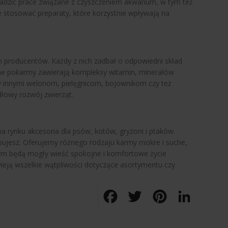
adzić prace związane z czyszczeniem akwarium, w tym też
e stosować preparaty, które korzystnie wpływają na
 producentów. Każdy z nich zadbał o odpowiedni skład
ególne pokarmy zawierają kompleksy witamin, minerałów
zy innymi welonom, pielęgnicom, bojownikom czy też
dłowy rozwój zwierząt.
a rynku akcesoria dla psów, kotów, gryzoni i ptaków.
ebujesz. Oferujemy różnego rodzaju karmy mokre i suche,
tórym będą mogły wieść spokojne i komfortowe życie
eją wszelkie wątpliwości dotyczące asortymentu czy
Facebook
Twitter
Pinterest
LinkedIn