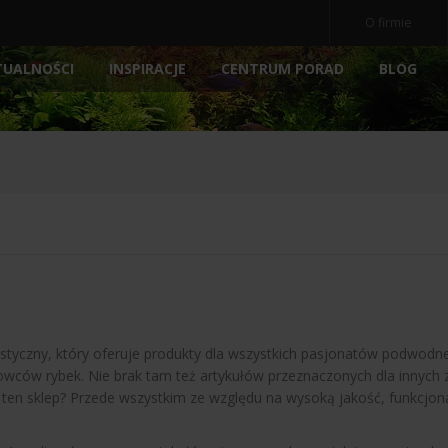
O firmie
TUALNOŚCI
INSPIRACJE
BLOG
CENTRUM PORAD
OCZ
NE
AKWARIA
AKCESORIA
NOWOŚ
POKRYWY AKWARIOWE
ARCHIWALNE
POMP
PODŁOŻA
FILTRY
E
PREPARATY
MEDIA 
POKARM DLA RYBEK
STERY
ATORY
DEKORACJE AKWARIOWE
OŚWIE
arystyczny, który oferuje produkty dla wszystkich pasjonatów podwo
dowców rybek. Nie brak tam też artykułów przeznaczonych dla innyc
na ten sklep? Przede wszystkim ze względu na wysoką jakość, funkcj