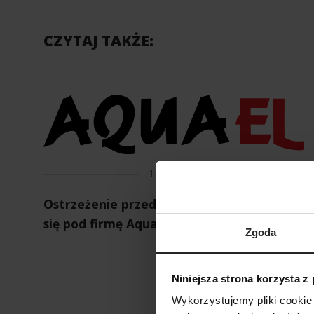
CZYTAJ TAKŻE:
14 05 2026
Ostrzeżenie przed stroną podszywającą
się pod firmę Aquael
Zgoda
Niniejsza strona korzysta z
Wykorzystujemy pliki cookie 