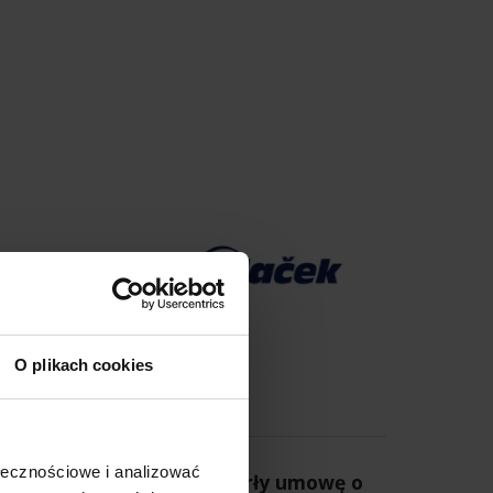
O plikach cookies
26 09 2025
ołecznościowe i analizować
uael i Grupa Plaček zawarły umowę o