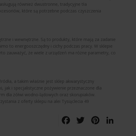
zasługują również dwustronne, tradycyjne tła
akcesoriów, które są potrzebne podczas czyszczenia
rzne i wewnętrzne. Są to produkty, które mają za zadanie
mo to energooszczędny i cichy podczas pracy. W sklepie
Warto zauważyć, że wiele z urządzeń ma różne parametry, co
ródła, a takim właśnie jest sklep akwarystyczny
 jak i specjalistyczne pożywienie przeznaczone dla
arm dla żółwi wodno-lądowych oraz skorupiaków.
ystania z oferty sklepu na alei Tysiąclecia 49
Facebook
Twitter
Pinterest
LinkedIn