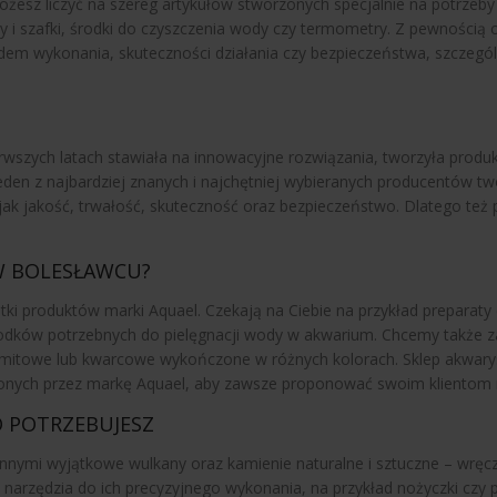
możesz liczyć na szereg artykułów stworzonych specjalnie na potrzeb
i szafki, środki do czyszczenia wody czy termometry. Z pewnością o
em wykonania, skuteczności działania czy bezpieczeństwa, szczególn
erwszych latach stawiała na innowacyjne rozwiązania, tworzyła produkt
jeden z najbardziej znanych i najchętniej wybieranych producentów tw
jak jakość, trwałość, skuteczność oraz bezpieczeństwo. Dlatego też 
 W BOLESŁAWCU?
setki produktów marki Aquael. Czekają na Ciebie na przykład preparaty
środków potrzebnych do pielęgnacji wody w akwarium. Chcemy także z
olomitowe lub kwarcowe wykończone w różnych kolorach. Sklep akwar
zonych przez markę Aquael, aby zawsze proponować swoim klientom 
O POTRZEBUJESZ
innymi wyjątkowe wulkany oraz kamienie naturalne i sztuczne – wręcz
narzędzia do ich precyzyjnego wykonania, na przykład nożyczki czy p