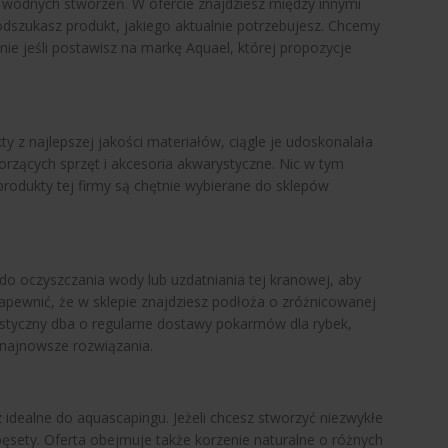
y wodnych stworzeń. W ofercie znajdziesz między innymi
dszukasz produkt, jakiego aktualnie potrzebujesz. Chcemy
ie jeśli postawisz na markę Aquael, której propozycje
y z najlepszej jakości materiałów, ciągle je udoskonalała
orzących sprzęt i akcesoria akwarystyczne. Nic w tym
produkty tej firmy są chętnie wybierane do sklepów
 do oczyszczania wody lub uzdatniania tej kranowej, aby
apewnić, że w sklepie znajdziesz podłoża o zróżnicowanej
ystyczny dba o regularne dostawy pokarmów dla rybek,
najnowsze rozwiązania.
 idealne do aquascapingu. Jeżeli chcesz stworzyć niezwykłe
ęsety. Oferta obejmuje także korzenie naturalne o różnych