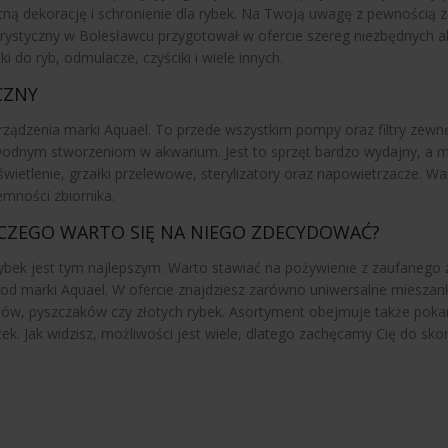
etną dekorację i schronienie dla rybek. Na Twoją uwagę z pewnością 
warystyczny w Bolesławcu przygotował w ofercie szereg niezbędnych 
 do ryb, odmulacze, czyściki i wiele innych.
CZNY
ądzenia marki Aquael. To przede wszystkim pompy oraz filtry zewnęt
dnym stworzeniom w akwarium. Jest to sprzęt bardzo wydajny, a mi
świetlenie, grzałki przelewowe, sterylizatory oraz napowietrzacze. 
mności zbiornika.
CZEGO WARTO SIĘ NA NIEGO ZDECYDOWAĆ?
ybek jest tym najlepszym. Warto stawiać na pożywienie z zaufanego ź
 marki Aquael. W ofercie znajdziesz zarówno uniwersalne mieszanki,
wców, pyszczaków czy złotych rybek. Asortyment obejmuje także pok
k. Jak widzisz, możliwości jest wiele, dlatego zachęcamy Cię do skorz