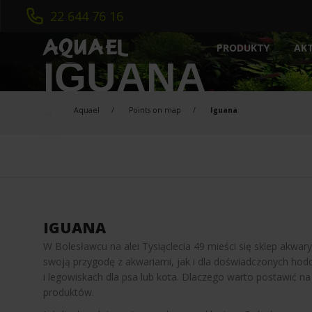
22 644 76 16
AK
PRODUKTY
IGUANA
AKWARYSTYKA
INTELIGENTNE AKWARIUM
MEDIA FILTRACYJ
Aquael
Points on map
Iguana
NOWOŚCI
OŚWIETLENIE
ZESTAWY AKWARIOWE
GRZAŁKI
SZAFKI
NAPOWIETRZACZ
FILTRY WEWNĘTRZNE
STERYLIZATORY
FILTRY ZEWNĘTRZNE
POMPY / CYRKUL
IGUANA
W Bolesławcu na alei Tysiąclecia 49 mieści się sklep akw
swoją przygodę z akwariami, jak i dla doświadczonych ho
i legowiskach dla psa lub kota. Dlaczego warto postawić 
produktów.