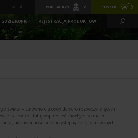
Kontakt
PORTAL B2B
KOSZYK
GDZIE KUPIĆ
REJESTRACJA PRODUKTÓW
KO WODNE I OGRÓD
CI
GRZAŁKI
ARCHIWALNE
Y
PREPARATY
POKARMY
FILTRACYJNE
ZIELONE ŚCIANY
LIZATORY
FILTRY BASENOWE
TLENIE
AKCESORIA
dnego świata – zarówno dla osób dopiero rozpoczynających
h zwierząt, można tutaj wspomnieć choćby o karmach
onalność, niezawodność oraz przystępną cenę oferowanych