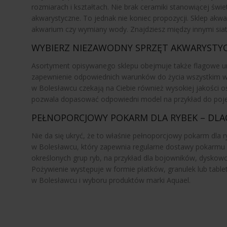
rozmiarach i kształtach. Nie brak ceramiki stanowiącej świ
akwarystyczne. To jednak nie koniec propozycji. Sklep ak
akwarium czy wymiany wody. Znajdziesz między innymi siatki
WYBIERZ NIEZAWODNY SPRZĘT AKWARYSTY
Asortyment opisywanego sklepu obejmuje także flagowe urz
zapewnienie odpowiednich warunków do życia wszystkim wo
w Bolesławcu czekają na Ciebie również wysokiej jakości o
pozwala dopasować odpowiedni model na przykład do poje
PEŁNOPORCJOWY POKARM DLA RYBEK – DLA
Nie da się ukryć, że to właśnie pełnoporcjowy pokarm dla r
w Bolesławcu, który zapewnia regularne dostawy pokarmu od
określonych grup ryb, na przykład dla bojowników, dysko
Pożywienie występuje w formie płatków, granulek lub tablete
w Bolesławcu i wyboru produktów marki Aquael.