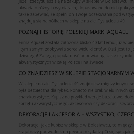
Jeżeli zdecydujesz się na zakupy w sklepie w Bolesławcu, 
akwaria o różnych wymiarach, dopasowane do nich pokrywy 
także zapewnić, że spełni on Twoje oczekiwania pod względ
znajdują się na półkach w sklepie na alei Tysiąclecia 49.
POZNAJ HISTORIĘ POLSKIEJ MARKI AQUAEL
Firma Aquael została założona blisko 40 lat temu. Już w pi
i tym samym zdobywała serca wielu klientów. Dziś jest to 
dziwnego! Za jego popularność odpowiadają takie czynniki 
akwarystycznych w całej Polsce i na świecie.
CO ZNAJDZIESZ W SKLEPIE STACJONARNYM
W sklepie na alei Tysiąclecia 49 znajdziesz między innymi 
była bezpieczna dla rybek. Ponadto nie brak wielu innych 
charakterystyce. Kupisz na przykład wersje bazaltowe, d
sprzętu akwarystycznego, akcesoriów czy dekoracji stwor
DEKORACJE I AKCESORIA – WSZYSTKO, CZEG
Dekoracje, jakie kupisz w sklepie w Bolesławcu, to między 
krajobrazy podwodne, na pewno przydadzą Ci się specjalne 